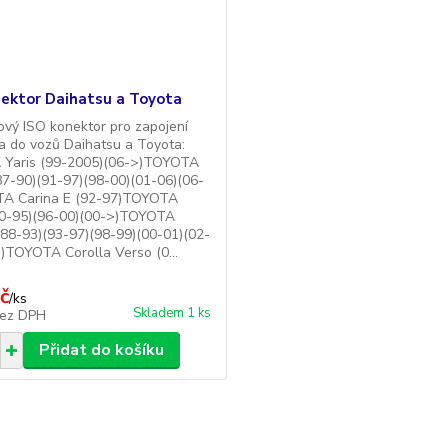
nektor Daihatsu a Toyota
vý ISO konektor pro zapojení
ia do vozů Daihatsu a Toyota:
Yaris (99-2005)(06->)TOYOTA
7-90)(91-97)(98-00)(01-06)(06-
A Carina E (92-97)TOYOTA
(90-95)(96-00)(00->)TOYOTA
(88-93)(93-97)(98-99)(00-01)(02-
)TOYOTA Corolla Verso (0...
č
/
ks
Skladem 1 ks
ez DPH
Přidat do košíku