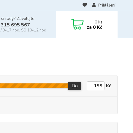
Přihlášení
 si rady? Zavolejte.
0
ks
 315 695 567
za
0 Kč
/ 9-17 hod, SO 10-12 hod
Do
Kč