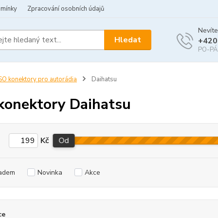
dmínky
Zpracování osobních údajů
Nevíte
Hledat
+420
PO-PÁ 
SO konektory pro autorádia
Daihatsu
konektory Daihatsu
Kč
Od
adem
Novinka
Akce
ce