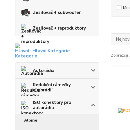
Mec
Zesilovač + subwoofer
Zesilovač + reproduktory
Nejnově
Hlavní Kategorie
Zobrazuji 
Autorádia
Redukční rámečky
autorádií
ISO konektory pro
autorádia
Alpine