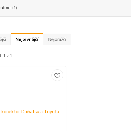
atron
(1)
jší
Nejlevnější
Nejdražší
1-1 z 1