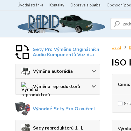
Úvodní stránka
Kontakty
Doprava a platba
Obchodní po
Úvod
I
Sety Pro Výměnu Originálních
Audio Komponentů Vozidla
ISO 
Výměna autorádia
Cena:
Výměna reproduktorů
Skl
Výhodné Sety Pro Ozvučení
Sady reproduktorů 1+1
Výrob