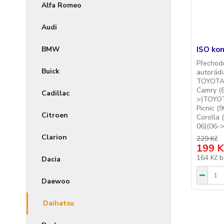
Alfa Romeo
Audi
ISO ko
BMW
Přechodo
Buick
autorád
TOYOTA 
Camry (8
Cadillac
>)TOYOT
Picnic 
Citroen
Corolla 
06)(06->
Clarion
229 Kč
199 K
164 Kč
b
Dacia
Daewoo
Daihatsu