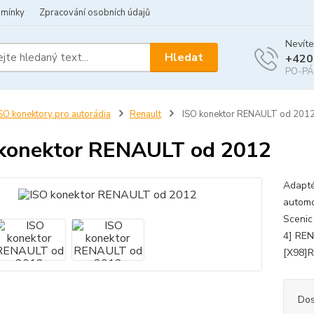
dmínky
Zpracování osobních údajů
Nevíte
Hledat
+420
PO-PÁ 
SO konektory pro autorádia
Renault
ISO konektor RENAULT od 201
konektor RENAULT od 2012
Adapté
automo
Scenic
4] REN
[X98]R
Dos