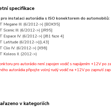
tní specifikace
pro instalaci autorádia s ISO konektorem do automobilů:
Megane III. (6/2012->) [BDK95]
Scenic III. (6/2012->) [JR95]
Espace IV. (6/2012->) [J81 faze 4]
Latitude (6/2012->)[L43]
Clio IV. (6/2012->) [X98]
Koleos II. (2012->)
ktoru pro autorádio není zapojen vodič s napájením +12V po zap
ného autorádia připojte volný rudý vodič na +12V po zapnutí zap
zařazeno v kategoriích