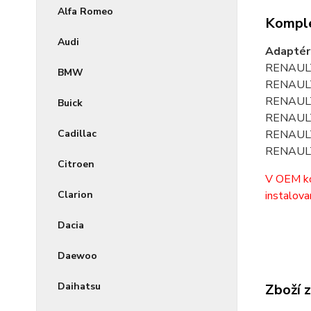
Alfa Romeo
Komple
Audi
Adaptér 
RENAULT 
BMW
RENAULT 
RENAULT 
Buick
RENAULT 
Cadillac
RENAULT 
RENAULT 
Citroen
V OEM kon
Clarion
instalova
Dacia
Daewoo
Daihatsu
Zboží 