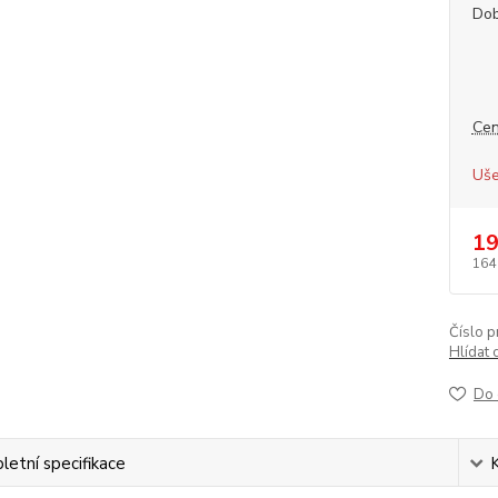
Dob
Cen
Uše
19
164
Číslo p
Hlídat 
Do 
etní specifikace