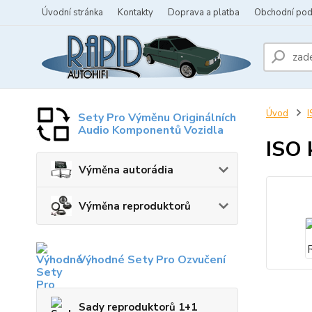
Úvodní stránka
Kontakty
Doprava a platba
Obchodní po
Úvod
I
Sety Pro Výměnu Originálních
Audio Komponentů Vozidla
ISO 
Výměna autorádia
Výměna reproduktorů
Výhodné Sety Pro Ozvučení
Sady reproduktorů 1+1