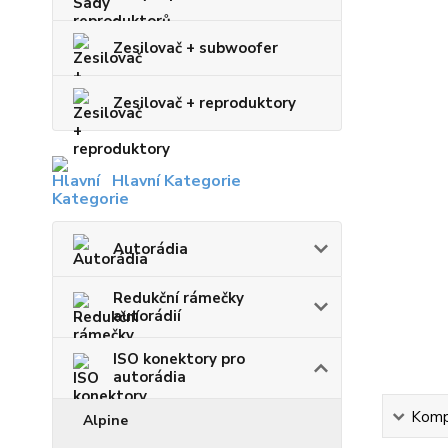
Zesilovač + subwoofer
Zesilovač + reproduktory
Hlavní Kategorie
Autorádia
Redukční rámečky
autorádií
ISO konektory pro
autorádia
Kompl
Alpine