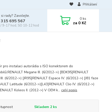
Přihlášení
 si rady? Zavolejte.
0
ks
 315 695 567
za
0 Kč
/ 9-17 hod, SO 10-12 hod
2
r pro instalaci autorádia s ISO konektorem do
bilů:RENAULT Megane III. (6/2012->) [BDK95]RENAULT
 III. (6/2012->) [JR95]RENAULT Espace IV. (6/2012->) [J81 faze
AULT Latitude (6/2012->)[L43]RENAULT Clio IV. (6/2012->)
ENAULT Koleos II. (2012->) V OEM k...
celý popis
tupnost
Skladem 2 ks