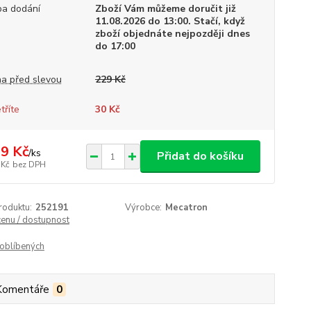
a dodání
Zboží Vám můžeme doručit již
11.08.2026 do 13:00. Stačí, když
zboží objednáte nejpozději dnes
do 17:00
a před slevou
229 Kč
tříte
30 Kč
9 Kč
/
ks
Přidat do košíku
 Kč
bez DPH
roduktu:
252191
Výrobce:
Mecatron
cenu / dostupnost
oblíbených
Komentáře
0