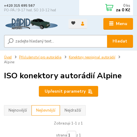
0
ks
+420 315 695 567
za
0 Kč
PO-PÁ / 9-17 hod, SO 10-12 hod
Menu
Hledat
Úvod
Příslušenství pro autorádia
Konektory neoriginal autorádií
Alpine
ISO konektory autorádií Alpine
Upřesnit parametry
Nejnovější
Nejlevnější
Nejdražší
Zobrazuji 1-1 z 1
strana
z 1