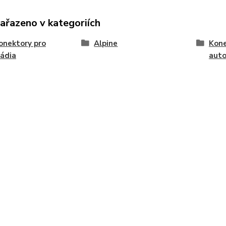
zařazeno v kategoriích
onektory pro
Alpine
Kone
ádia
auto