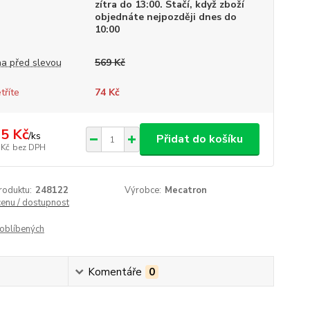
zítra do 13:00. Stačí, když zboží
objednáte nejpozději dnes do
10:00
a před slevou
569 Kč
tříte
74 Kč
5 Kč
/
ks
Přidat do košíku
 Kč
bez DPH
roduktu:
248122
Výrobce:
Mecatron
cenu / dostupnost
oblíbených
Komentáře
0