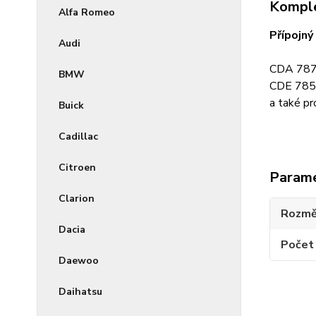
Komple
Alfa Romeo
Přípojný
Audi
CDA 7873
BMW
CDE 7854
a také pr
Buick
Cadillac
Citroen
Param
Clarion
Rozmě
Dacia
Počet 
Daewoo
Daihatsu