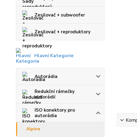
Zesilovač + subwoofer
Zesilovač + reproduktory
Hlavní Kategorie
Autorádia
Redukční rámečky
autorádií
ISO konektory pro
autorádia
Kompl
Alpine