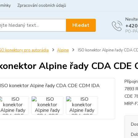
dmínky
Zpracování osobních údajů
Nevíte
Hledat
+420
PO-PÁ 
SO konektory pro autorádia
Alpine
ISO konektor Alpine řady CDA 
konektor Alpine řady CDA CDE
Přípoj
7893 R
CDE 78
MRP-F2
Dos
Dob