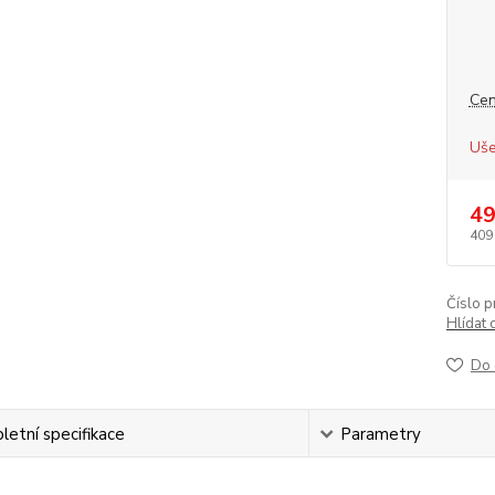
Cen
Uše
49
409
Číslo p
Hlídat 
Do 
etní specifikace
Parametry