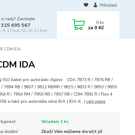
Přihlášení
 si rady? Zavolejte.
0
ks
 315 695 567
za
0 Kč
/ 9-17 hod, SO 10-12 hod
CDE CDM IDA
 CDM IDA
ný ISO kabel pro autorádio Alpine: CDA 7873 R / 7876 RB /
 / 7894 RB / 9807 / 9812 RB/RR / 9815 / 9833 R / 9853 / 9855
54 R / 7854 RM / 7855 RB / 7857 RB / CDM 7892 R / Flex 4
56 a také pro autorádia série IDA ( IDA-X.. )
celý popis
tupnost
Skladem 1 ks
a dodání
Zboží Vám můžeme doručit již