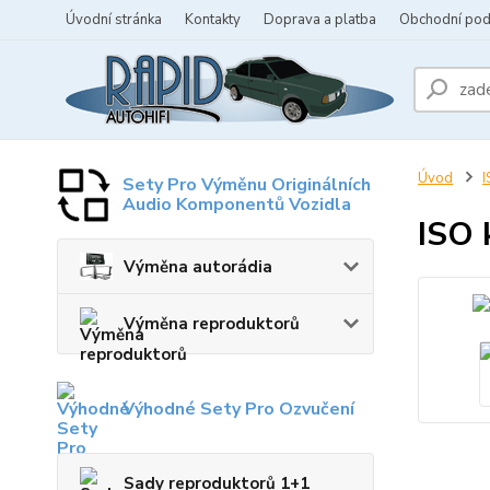
Úvodní stránka
Kontakty
Doprava a platba
Obchodní po
Úvod
I
Sety Pro Výměnu Originálních
Audio Komponentů Vozidla
ISO 
Výměna autorádia
Výměna reproduktorů
Výhodné Sety Pro Ozvučení
Sady reproduktorů 1+1