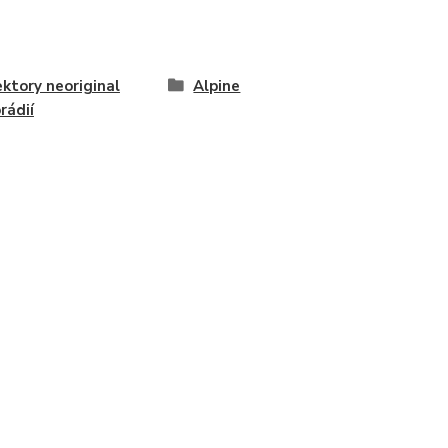
ktory neoriginal
Alpine
rádií