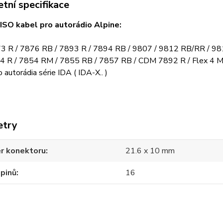
tní specifikace
 ISO kabel pro autorádio Alpine:
 R / 7876 RB / 7893 R / 7894 RB / 9807 / 9812 RB/RR / 98
 R / 7854 RM / 7855 RB / 7857 RB / CDM 7892 R / Flex 4
o autorádia série IDA ( IDA-X.. )
etry
r konektoru
21.6 x 10 mm
pinů
16