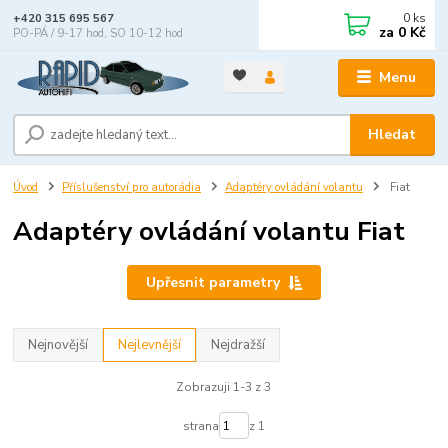
0
ks
+420 315 695 567
za
0 Kč
PO-PÁ / 9-17 hod, SO 10-12 hod
Menu
Hledat
Úvod
Příslušenství pro autorádia
Adaptéry ovládání volantu
Fiat
Adaptéry ovládání volantu Fiat
Upřesnit parametry
Nejnovější
Nejlevnější
Nejdražší
Zobrazuji 1-3 z 3
strana
z 1