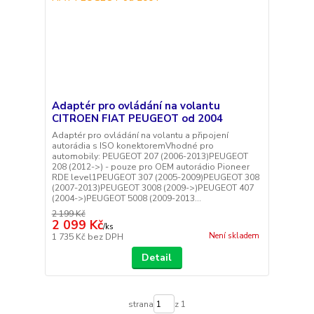
Adaptér pro ovládání na volantu
CITROEN FIAT PEUGEOT od 2004
Adaptér pro ovládání na volantu a připojení
autorádia s ISO konektoremVhodné pro
automobily: PEUGEOT 207 (2006-2013)PEUGEOT
208 (2012->) - pouze pro OEM autorádio Pioneer
RDE level1PEUGEOT 307 (2005-2009)PEUGEOT 308
(2007-2013)PEUGEOT 3008 (2009->)PEUGEOT 407
(2004->)PEUGEOT 5008 (2009-2013...
2 199 Kč
2 099 Kč
/
ks
Není skladem
1 735 Kč
bez DPH
Detail
strana
z 1