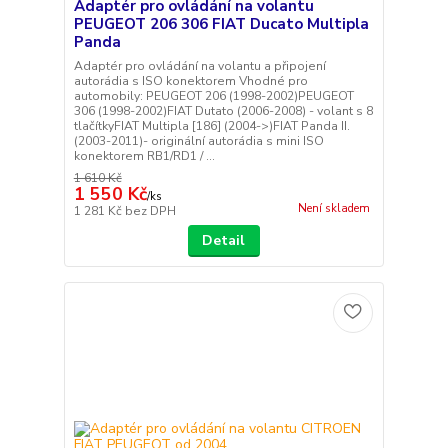
Adaptér pro ovládání na volantu
PEUGEOT 206 306 FIAT Ducato Multipla
Panda
Adaptér pro ovládání na volantu a připojení
autorádia s ISO konektorem Vhodné pro
automobily: PEUGEOT 206 (1998-2002)PEUGEOT
306 (1998-2002)FIAT Dutato (2006-2008) - volant s 8
tlačítkyFIAT Multipla [186] (2004->)FIAT Panda II.
(2003-2011)- originální autorádia s mini ISO
konektorem RB1/RD1 / ...
1 610 Kč
1 550 Kč
/
ks
Není skladem
1 281 Kč
bez DPH
Detail