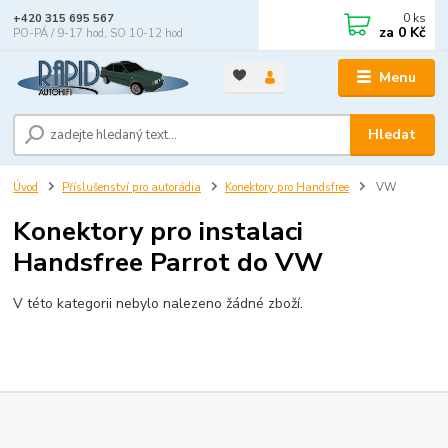
0
ks
+420 315 695 567
za
0 Kč
PO-PÁ / 9-17 hod, SO 10-12 hod
Menu
Hledat
Úvod
Příslušenství pro autorádia
Konektory pro Handsfree
VW
Konektory pro instalaci
Handsfree Parrot do VW
V této kategorii nebylo nalezeno žádné zboží.