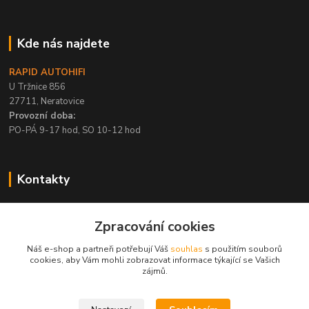
Kde nás najdete
RAPID AUTOHIFI
U Tržnice 856
27711, Neratovice
Provozní doba:
PO-PÁ 9-17 hod, SO 10-12 hod
Kontakty
+420 315 695 567
Zpracování cookies
PO-PÁ / 9-17 hod, SO 10-12 hod
Náš e-shop a partneři potřebují Váš
souhlas
s použitím souborů
info@rapid-autohifi.com
cookies, aby Vám mohli zobrazovat informace týkající se Vašich
zájmů.