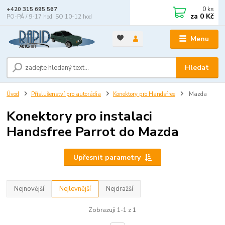
0
ks
+420 315 695 567
za
0 Kč
PO-PÁ / 9-17 hod, SO 10-12 hod
Menu
Hledat
Úvod
Příslušenství pro autorádia
Konektory pro Handsfree
Mazda
Konektory pro instalaci
Handsfree Parrot do Mazda
Upřesnit parametry
Nejnovější
Nejlevnější
Nejdražší
Zobrazuji 1-1 z 1