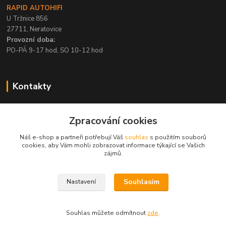
RAPID AUTOHIFI
U Tržnice 856
27711, Neratovice
Provozní doba:
PO-PÁ 9-17 hod, SO 10-12 hod
Kontakty
+420 315 695 567
Zpracování cookies
PO-PÁ / 9-17 hod, SO 10-12 hod
Náš e-shop a partneři potřebují Váš
souhlas
s použitím souborů
info@rapid-autohifi.com
cookies, aby Vám mohli zobrazovat informace týkající se Vašich
zájmů.
Souhlasím
Nastavení
Všechna práva vyhrazena © 2004-2024 Rapid Autohifi
Souhlas můžete odmítnout
zde
.
Vytvořeno na
Eshop-rychle.cz