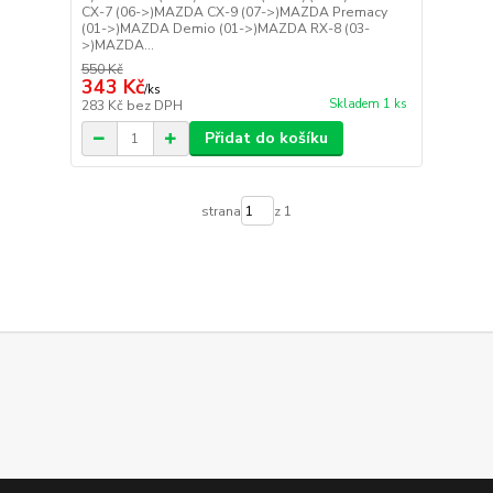
CX-7 (06->)MAZDA CX-9 (07->)MAZDA Premacy
(01->)MAZDA Demio (01->)MAZDA RX-8 (03-
>)MAZDA...
550 Kč
343 Kč
/
ks
Skladem 1 ks
283 Kč
bez DPH
Přidat do košíku
strana
z 1