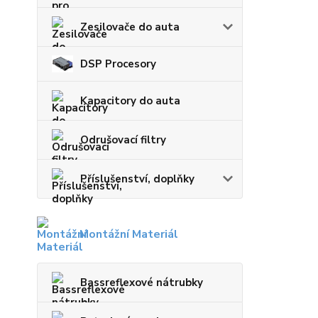
Zesilovače do auta
DSP Procesory
Kapacitory do auta
Odrušovací filtry
Příslušenství, doplňky
Montážní Materiál
Bassreflexové nátrubky