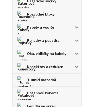
Bateriové svorky
Rozvodné bloky
Kabely a vodiče
Pojistky a pouzdra
Oka, vidličky na kabely
Konektory a redukce
Tlumící materiál
Potahové koberce
Lepidla ve spreji