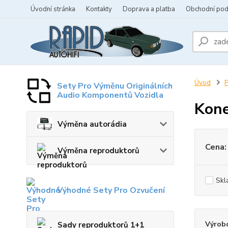
Úvodní stránka
Kontakty
Doprava a platba
Obchodní po
Úvod
P
Sety Pro Výměnu Originálních
Audio Komponentů Vozidla
Kone
Výměna autorádia
Cena:
Výměna reproduktorů
Skl
Výhodné Sety Pro Ozvučení
Výrob
Sady reproduktorů 1+1