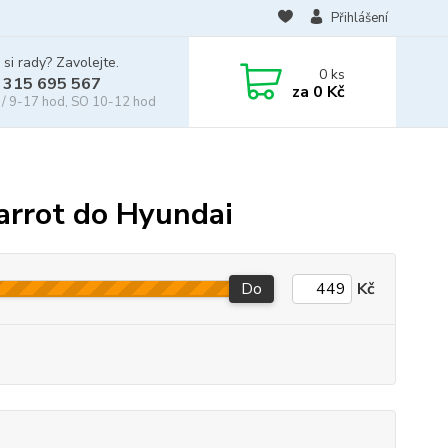
Přihlášení
 si rady? Zavolejte.
0
ks
 315 695 567
za
0 Kč
/ 9-17 hod, SO 10-12 hod
arrot do Hyundai
Do
Kč