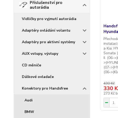
Příslušenství pro
autorádia
Vidličky pro vyjmutí autorádia
Handsf
Adaptéry ovládání volantu
Hyundai
Přechod
Adaptéry pro aktivní systémy
instalac
a Kia: 
Sonata 
AUX vstupy, výstupy
II. (06-
>)HYUND
CD měniče
(07->)H
(06->)KIA
Dálkové ovladače
430 Kč
330 K
Konektory pro Handsfree
273 Kč
b
Audi
BMW