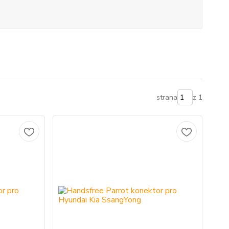
strana
z 1