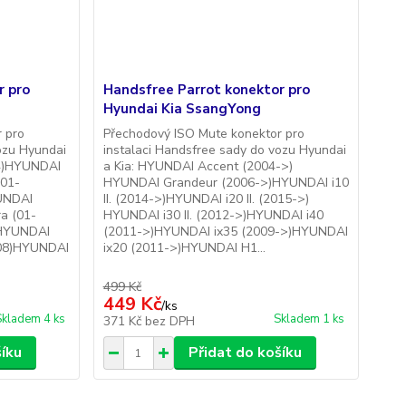
r pro
Handsfree Parrot konektor pro
Hyundai Kia SsangYong
 pro
Přechodový ISO Mute konektor pro
ozu Hyundai
instalaci Handsfree sady do vozu Hyundai
04)HYUNDAI
a Kia: HYUNDAI Accent (2004->)
(01-
HYUNDAI Grandeur (2006->)HYUNDAI i10
UNDAI
II. (2014->)HYUNDAI i20 II. (2015->)
a (01-
HYUNDAI i30 II. (2012->)HYUNDAI i40
)HYUNDAI
(2011->)HYUNDAI ix35 (2009->)HYUNDAI
-08)HYUNDAI
ix20 (2011->)HYUNDAI H1...
499 Kč
449 Kč
/
ks
Skladem 4 ks
Skladem 1 ks
371 Kč
bez DPH
šíku
Přidat do košíku