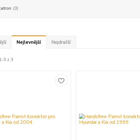
atron
(3)
jší
Nejlevnější
Nejdražší
1-3 z 3