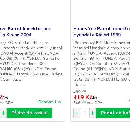
ree Parrot konektor pro
Handsfree Parrot konekto
 a Kia od 2004
Hyundai a Kia od 1999
ový ISO Mute konektor pro
Přechodový ISO Mute konektor
i Handsfree sady do vozu Hyundai
instalaci Handsfree sady do v
HYUNDAI Accent (04->) HYUNDAI
a Kia: HYUNDAI Accent (99-
(05-08)(08->)HYUNDAI Santa Fe
Sonata (99->)HYUNDAI Atos 
>)HYUNDAI Grandeur (06-
>)HYUNDAI Sonata (02->)HY
AI i40 (08->)HYUNDAI Coupe
Coupe (01-06)HYUNDAI Elantr
YUNDAI Elantra (07->) KIA Carens
07)HYUNDAI Terracan (03->
 Carnival ...
Getz (02->)HYUNDAI H1 (98
Tucs...
499 Kč
č
419 Kč
/
ks
/
ks
Skladem 1 ks
ez DPH
346 Kč
bez DPH
Přidat do košíku
Přidat do ko