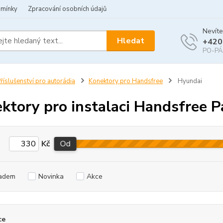
dmínky
Zpracování osobních údajů
Nevíte
Hledat
+420
PO-PÁ 
říslušenství pro autorádia
Konektory pro Handsfree
Hyundai
ktory pro instalaci Handsfree P
Kč
Od
adem
Novinka
Akce
ce