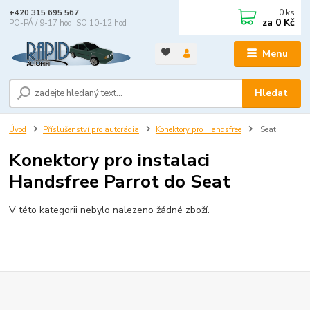
0
ks
+420 315 695 567
za
0 Kč
PO-PÁ / 9-17 hod, SO 10-12 hod
Menu
Hledat
Úvod
Příslušenství pro autorádia
Konektory pro Handsfree
Seat
Konektory pro instalaci
Handsfree Parrot do Seat
V této kategorii nebylo nalezeno žádné zboží.