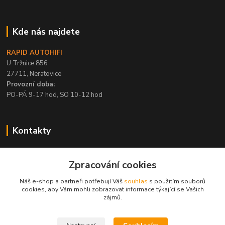
Kde nás najdete
RAPID AUTOHIFI
U Tržnice 856
27711, Neratovice
Provozní doba:
PO-PÁ 9-17 hod, SO 10-12 hod
Kontakty
+420 315 695 567
Zpracování cookies
PO-PÁ / 9-17 hod, SO 10-12 hod
Náš e-shop a partneři potřebují Váš
souhlas
s použitím souborů
info@rapid-autohifi.com
cookies, aby Vám mohli zobrazovat informace týkající se Vašich
zájmů.