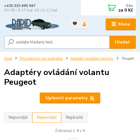
0
ks
+420 315 695 567
za
0 Kč
PO-PÁ / 9-17 hod, SO 10-12 hod
Menu
Hledat
Úvod
Příslušenství pro autorádia
Adaptéry ovládání volantu
Peugeot
Adaptéry ovládání volantu
Peugeot
Upřesnit parametry
Nejnovější
Nejlevnější
Nejdražší
Zobrazuji 1-4 z 4