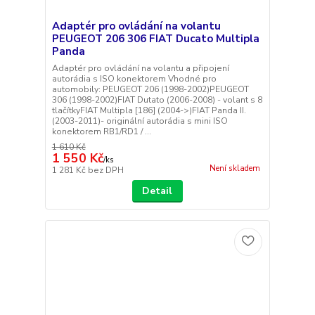
Adaptér pro ovládání na volantu
PEUGEOT 206 306 FIAT Ducato Multipla
Panda
Adaptér pro ovládání na volantu a připojení
autorádia s ISO konektorem Vhodné pro
automobily: PEUGEOT 206 (1998-2002)PEUGEOT
306 (1998-2002)FIAT Dutato (2006-2008) - volant s 8
tlačítkyFIAT Multipla [186] (2004->)FIAT Panda II.
(2003-2011)- originální autorádia s mini ISO
konektorem RB1/RD1 / ...
1 610 Kč
1 550 Kč
/
ks
Není skladem
1 281 Kč
bez DPH
Detail