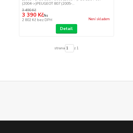
(2004->)PEUGEOT 807 (2005-...
3 490 Kč
3 390 Kč
/
ks
Není skladem
2 802 Kč
bez DPH
Detail
strana
z 1