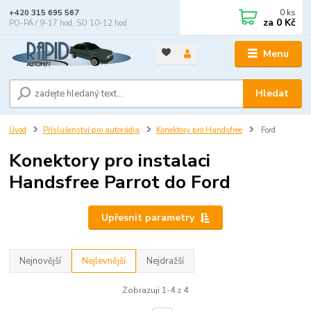
0
ks
+420 315 695 567
za
0 Kč
PO-PÁ / 9-17 hod, SO 10-12 hod
Menu
Hledat
Úvod
Příslušenství pro autorádia
Konektory pro Handsfree
Ford
Konektory pro instalaci
Handsfree Parrot do Ford
Upřesnit parametry
Nejnovější
Nejlevnější
Nejdražší
Zobrazuji 1-4 z 4