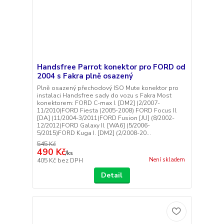
Handsfree Parrot konektor pro FORD od
2004 s Fakra plně osazený
Plně osazený přechodový ISO Mute konektor pro
instalaci Handsfree sady do vozu s Fakra Most
konektorem: FORD C-max I. [DM2] (2/2007-
11/2010)FORD Fiesta (2005-2008) FORD Focus II.
[DA] (11/2004-3/2011)FORD Fusion [JU] (8/2002-
12/2012)FORD Galaxy II. [WA6] (5/2006-
5/2015)FORD Kuga I. [DM2] (2/2008-20...
545 Kč
490 Kč
/
ks
Není skladem
405 Kč
bez DPH
Detail