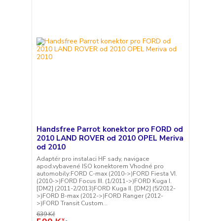
Handsfree Parrot konektor pro FORD od
2010 LAND ROVER od 2010 OPEL Meriva
od 2010
Adaptér pro instalaci HF sady, navigace
apod.vybavené ISO konektorem Vhodné pro
automobily:FORD C-max (2010->)FORD Fiesta VI.
(2010->)FORD Focus III. (1/2011->)FORD Kuga I.
[DM2] (2011-2/2013)FORD Kuga II. [DM2] (5/2012-
>)FORD B-max (2012->)FORD Ranger (2012-
>)FORD Transit Custom...
639 Kč