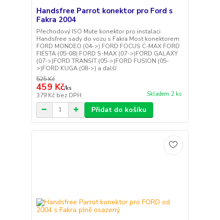
Handsfree Parrot konektor pro Ford s
Fakra 2004
Přechodový ISO Mute konektor pro instalaci
Handsfree sady do vozu s Fakra Most konektorem:
FORD MONDEO (04->) FORD FOCUS C-MAX FORD
FIESTA (05-08) FORD S-MAX (07->)FORD GALAXY
(07->)FORD TRANSIT (05->)FORD FUSION (05-
>)FORD KUGA (08->) a další
525 Kč
459 Kč
/
ks
Skladem 2 ks
379 Kč
bez DPH
Přidat do košíku