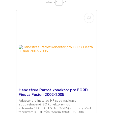
strana
z 1
Handsfree Parrot konektor pro FORD
Fiesta Fusion 2002-2005
Adaptér pro instalaci HF sady, navigace
apod.vybavené ISO konektorem do
automobilů:FORD FIESTA (02->05) - modely před
faceliftem s 3-dílným rádiem 4500 RDSFORD