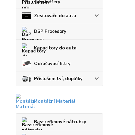
subwoofery
Zesilovače do auta
DSP Procesory
Kapacitory do auta
Odrušovací filtry
Příslušenství, doplňky
Montážní Materiál
Bassreflexové nátrubky