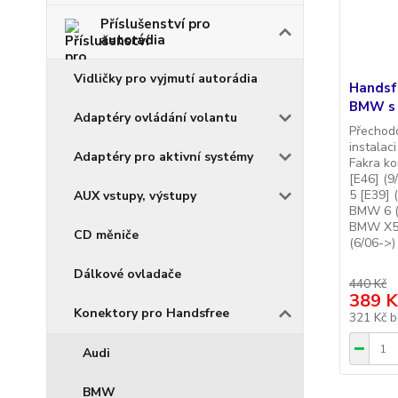
Příslušenství pro
autorádia
Vidličky pro vyjmutí autorádia
Handsf
BMW s 
Adaptéry ovládání volantu
Přechod
instala
Adaptéry pro aktivní systémy
Fakra k
[E46] (
5 [E39] 
AUX vstupy, výstupy
BMW 6 (
BMW X5 
CD měniče
(6/06->)
Dálkové ovladače
440 Kč
389 K
Konektory pro Handsfree
321 Kč
b
Audi
BMW