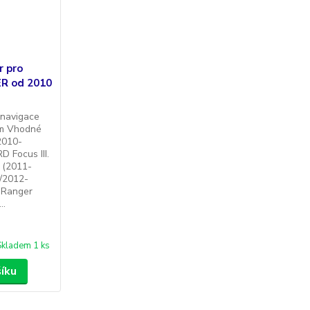
r pro
R od 2010
 navigace
em Vhodné
2010-
 Focus III.
 (2011-
5/2012-
 Ranger
..
Skladem 1 ks
šíku