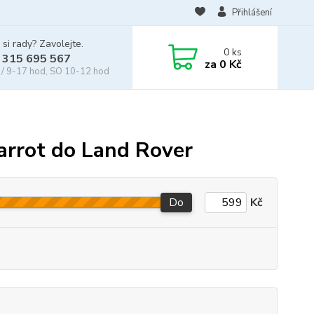
Přihlášení
 si rady? Zavolejte.
0
ks
 315 695 567
za
0 Kč
/ 9-17 hod, SO 10-12 hod
arrot do Land Rover
Do
Kč