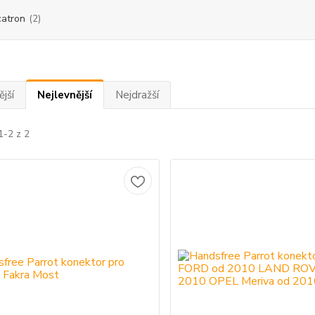
atron
(2)
jší
Nejlevnější
Nejdražší
1-2 z 2