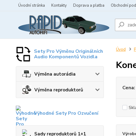
Úvodní stránka
Kontakty
Doprava a platba
Obchodní po
Úvod
P
Sety Pro Výměnu Originálních
Audio Komponentů Vozidla
Kone
Výměna autorádia
Cena:
Výměna reproduktorů
Skl
Výhodné Sety Pro Ozvučení
Sady reproduktorů 1+1
Výrob