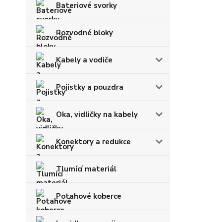
Bateriové svorky
Rozvodné bloky
Kabely a vodiče
Pojistky a pouzdra
Oka, vidličky na kabely
Konektory a redukce
Tlumící materiál
Potahové koberce