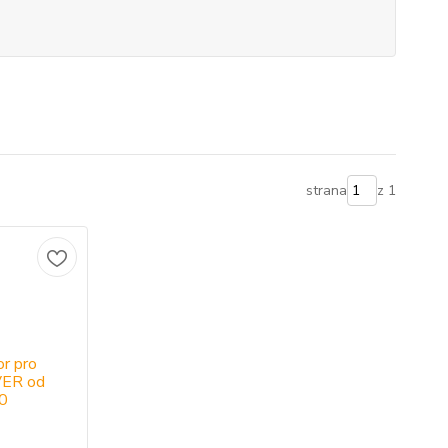
strana
z 1