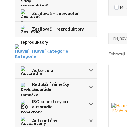
Mec
Zesilovač + subwoofer
Zesilovač + reproduktory
Nejnově
Hlavní Kategorie
Zobrazuji 
Autorádia
Redukční rámečky
autorádií
ISO konektory pro
autorádia
Autoantény