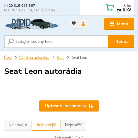
0
ks
+420 315 695 567
za
0 Kč
PO-PÁ / 9-17 hod, SO 10-12 hod
Menu
Hledat
Úvod
Výměna autorádia
Seat
Seat Leon
Seat Leon autorádia
Upřesnit parametry
Nejnovější
Nejlevnější
Nejdražší