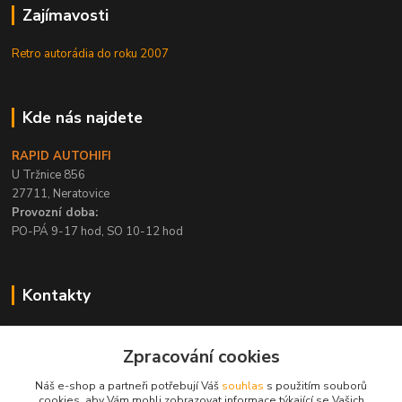
Zajímavosti
Retro autorádia do roku 2007
Kde nás najdete
RAPID AUTOHIFI
U Tržnice 856
27711, Neratovice
Provozní doba:
PO-PÁ 9-17 hod, SO 10-12 hod
Kontakty
+420 315 695 567
Zpracování cookies
PO-PÁ / 9-17 hod, SO 10-12 hod
Náš e-shop a partneři potřebují Váš
souhlas
s použitím souborů
info@rapid-autohifi.com
cookies, aby Vám mohli zobrazovat informace týkající se Vašich