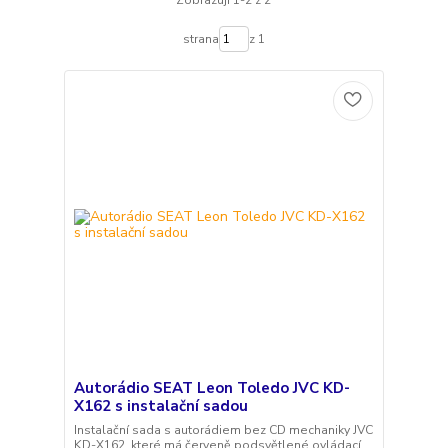
Zobrazuji 1-2 z 2
strana
z 1
Autorádio SEAT Leon Toledo JVC KD-
X162 s instalační sadou
Instalační sada s autorádiem bez CD mechaniky JVC
KD-X162, které má červeně podsvětlené ovládací