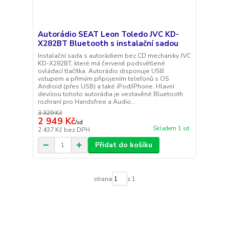
Autorádio SEAT Leon Toledo JVC KD-
X282BT Bluetooth s instalační sadou
Instalační sada s autorádiem bez CD mechaniky JVC
KD-X282BT, které má červeně podsvětlené
ovládací tlačítka. Autorádio disponuje USB
vstupem a přímým připojením telefonů s OS
Android (přes USB) a také iPod/iPhone. Hlavní
devízou tohoto autorádia je vestavěné Bluetooth
rozhraní pro Handsfree a Audio...
3 329 Kč
2 949 Kč
/
sd
Skladem 1 sd
2 437 Kč
bez DPH
Přidat do košíku
strana
z 1