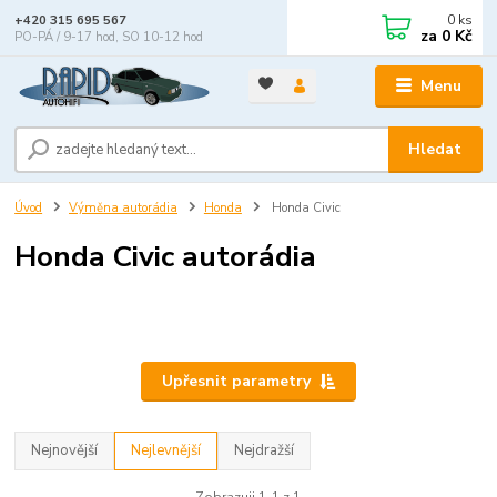
0
ks
+420 315 695 567
za
0 Kč
PO-PÁ / 9-17 hod, SO 10-12 hod
Menu
Hledat
Úvod
Výměna autorádia
Honda
Honda Civic
Honda Civic autorádia
Upřesnit parametry
Nejnovější
Nejlevnější
Nejdražší