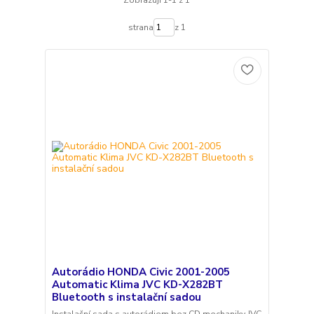
Zobrazuji 1-1 z 1
strana
z 1
Autorádio HONDA Civic 2001-2005
Automatic Klima JVC KD-X282BT
Bluetooth s instalační sadou
Instalační sada s autorádiem bez CD mechaniky JVC