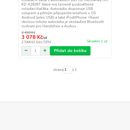
KD-X282BT, které má červeně podsvětlené
ovládací tlačítka. Autorádio disponuje USB
vstupem a přímým připojením telefonů s OS
Android (přes USB) a také iPod/iPhone. Hlavní
devízou tohoto autorádia je vestavěné Bluetooth
rozhraní pro Handsfree a Audios...
3 439 Kč
3 078 Kč
/
sd
Skladem 1 sd
2 544 Kč
bez DPH
Přidat do košíku
strana
z 1