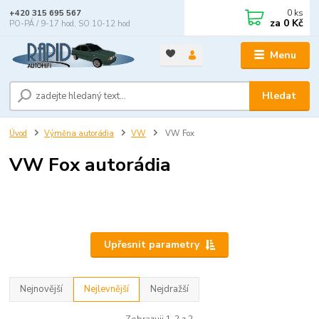
0
ks
+420 315 695 567
za
0 Kč
PO-PÁ / 9-17 hod, SO 10-12 hod
Menu
Hledat
Úvod
Výměna autorádia
VW
VW Fox
VW Fox autorádia
Upřesnit parametry
Nejnovější
Nejlevnější
Nejdražší