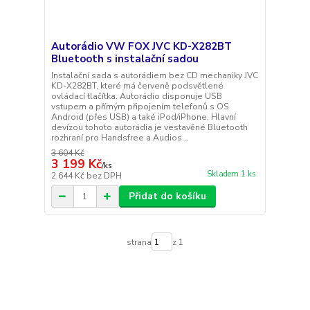
Autorádio VW FOX JVC KD-X282BT
Bluetooth s instalační sadou
Instalační sada s autorádiem bez CD mechaniky JVC
KD-X282BT, které má červeně podsvětlené
ovládací tlačítka. Autorádio disponuje USB
vstupem a přímým připojením telefonů s OS
Android (přes USB) a také iPod/iPhone. Hlavní
devízou tohoto autorádia je vestavěné Bluetooth
rozhraní pro Handsfree a Audios...
3 604 Kč
3 199 Kč
/
ks
Skladem 1 ks
2 644 Kč
bez DPH
Přidat do košíku
strana
z 1