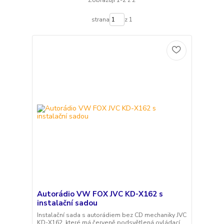
Zobrazuji 1-2 z 2
strana
z 1
Autorádio VW FOX JVC KD-X162 s
instalační sadou
Instalační sada s autorádiem bez CD mechaniky JVC
KD-X162, které má červeně podsvětlená ovládací