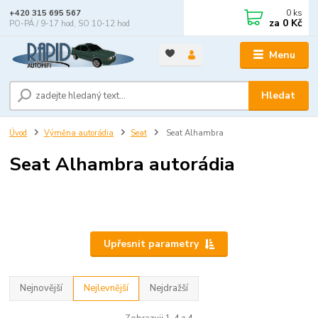
0
ks
+420 315 695 567
za
0 Kč
PO-PÁ / 9-17 hod, SO 10-12 hod
Menu
Hledat
Úvod
Výměna autorádia
Seat
Seat Alhambra
Seat Alhambra autorádia
Upřesnit parametry
Nejnovější
Nejlevnější
Nejdražší