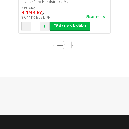
rozhraní pro Handsfree a Audi...
3 604 Kč
3 199 Kč
/
sd
Skladem 1 sd
2 644 Kč
bez DPH
Přidat do košíku
strana
z 1