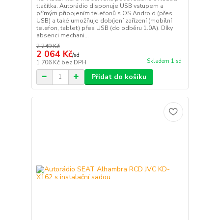
tlačítka. Autorádio disponuje USB vstupem a
přímým připojením telefonů s OS Android (přes
USB) a také umožňuje dobíjení zařízení (mobilní
telefon, tablet) přes USB (do odběru 1.0A). Díky
absenci mechani...
2 249 Kč
2 064 Kč
/
sd
Skladem 1 sd
1 706 Kč
bez DPH
Přidat do košíku