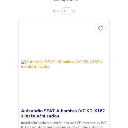
Zobrazuji 1-4 z 4
strana
z 1
Autorádio SEAT Alhambra JVC KD-X162
s instalační sadou
Instalační sada s autorádiem bez CD mechaniky JVC
KD-X162, které má červeně podsvětlené ovládací