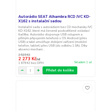
Autorádio SEAT Alhambra RCD JVC KD-
X162 s instalační sadou
Instalační sada s autorádiem bez CD mechaniky JVC
KD-X162, které má červeně podsvětlené ovládací
tlačítka. Autorádio disponuje USB vstupem a
přímým připojením telefonů s OS Android (přes
USB) a také umožňuje dobíjení zařízení (mobilní
telefon, tablet) přes USB (do odběru 1.0A). Díky
absenci mechani...
2 519 Kč
2 273 Kč
/
sd
Skladem 1 sd
1 879 Kč
bez DPH
Přidat do košíku