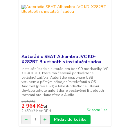
Autorádio SEAT Alhambra JVC KD-
X282BT Bluetooth s instalační sadou
Instalační sada s autorádiem bez CD mechaniky JVC
KD-X282BT, které má červeně podsvětlené
ovládací tlačítka. Autorádio disponuje USB
vstupem a přímým připojením telefonů s OS
Android (přes USB) a také iPod/iPhone. Hlavní
devízou tohoto autorádia je vestavěné Bluetooth
rozhraní pro Handsfree a Audio...
3 349 Kč
2 964 Kč
/
sd
Skladem 1 sd
2 450 Kč
bez DPH
Přidat do košíku