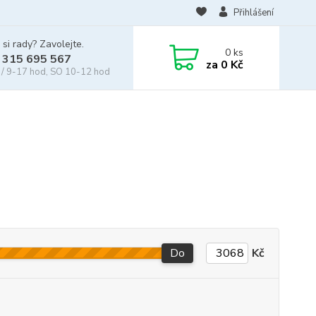
Přihlášení
 si rady? Zavolejte.
0
ks
 315 695 567
za
0 Kč
/ 9-17 hod, SO 10-12 hod
Do
Kč