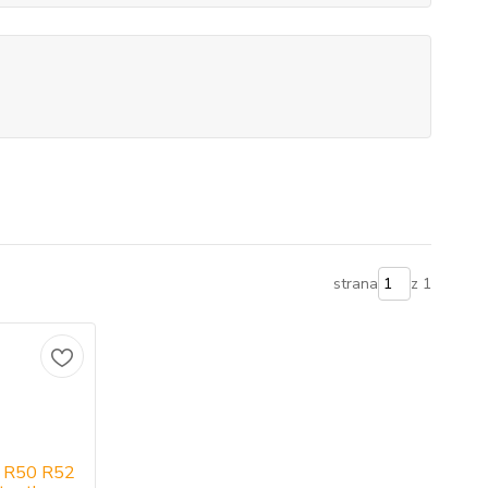
strana
z 1