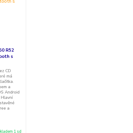
50 R52
ooth s
bez CD
eré má
lačítka.
upem a
OS Android
 Hlavní
estavěné
ree a
kladem 1 sd