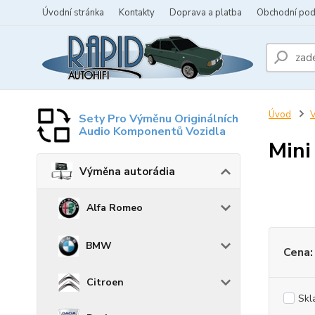
Úvodní stránka
Kontakty
Doprava a platba
Obchodní po
Úvod
V
Sety Pro Výměnu Originálních
Audio Komponentů Vozidla
Mini
Výměna autorádia
Alfa Romeo
BMW
Cena:
Citroen
Skl