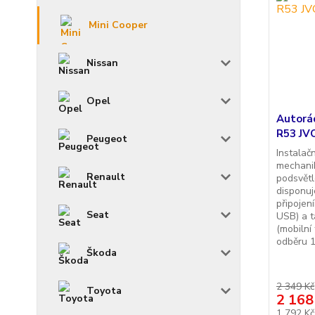
Mini Cooper
Nissan
Opel
Autorá
R53 JVC
Peugeot
Instalač
mechani
Renault
podsvětl
disponu
připojen
Seat
USB) a t
(mobilní
odběru 1
Škoda
2 349 Kč
Toyota
2 168
1 792 K