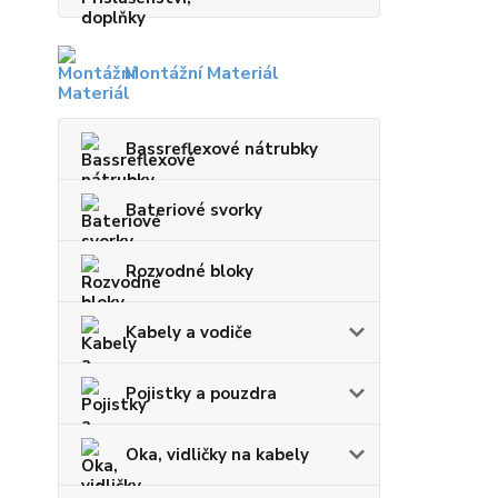
Montážní Materiál
Bassreflexové nátrubky
Bateriové svorky
Rozvodné bloky
Kabely a vodiče
Pojistky a pouzdra
Oka, vidličky na kabely