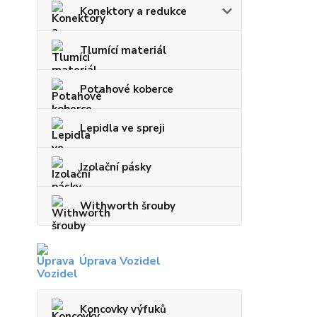
Konektory a redukce
Tlumící materiál
Potahové koberce
Lepidla ve spreji
Izolační pásky
Withworth šrouby
Úprava Vozidel
Koncovky výfuků