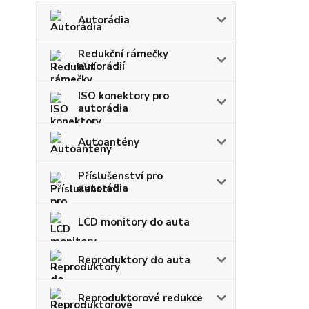
Autorádia
Redukční rámečky
autorádií
ISO konektory pro
autorádia
Autoantény
Příslušenství pro
autorádia
LCD monitory do auta
Reproduktory do auta
Reproduktorové redukce