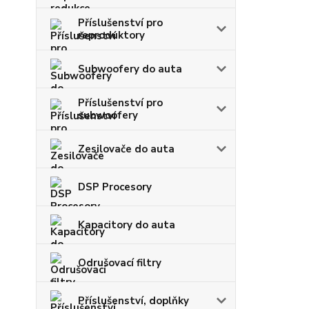
Příslušenství pro
reproduktory
Subwoofery do auta
Příslušenství pro
subwoofery
Zesilovače do auta
DSP Procesory
Kapacitory do auta
Odrušovací filtry
Příslušenství, doplňky