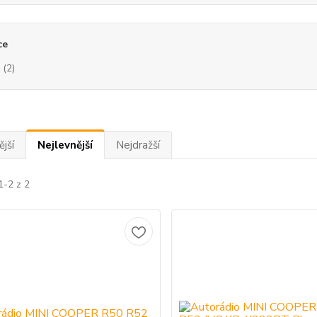
ce
(2)
jší
Nejlevnější
Nejdražší
1-2 z 2