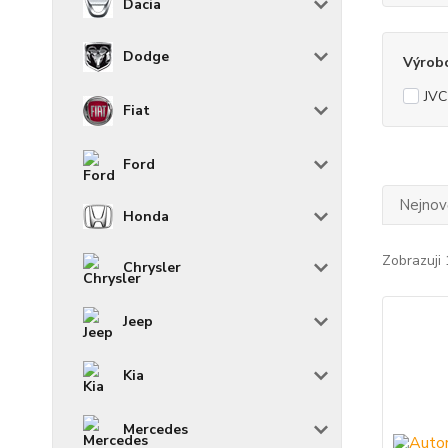
Dacia
Dodge
Výrob
JVC
Fiat
Ford
Nejnově
Honda
Zobrazuji 
Chrysler
Jeep
Kia
Mercedes