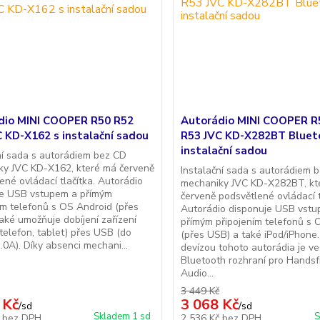
dio MINI COOPER R50 R52
Autorádio MINI COOPER R
 KD-X162 s instalační sadou
R53 JVC KD-X282BT Bluet
instalační sadou
ní sada s autorádiem bez CD
ky JVC KD-X162, které má červeně
Instalační sada s autorádiem 
ené ovládací tlačítka. Autorádio
mechaniky JVC KD-X282BT, kt
je USB vstupem a přímým
červeně podsvětlené ovládací t
ím telefonů s OS Android (přes
Autorádio disponuje USB vst
aké umožňuje dobíjení zařízení
přímým připojením telefonů s 
 telefon, tablet) přes USB (do
(přes USB) a také iPod/iPhone.
.0A). Díky absenci mechani...
devízou tohoto autorádia je v
Bluetooth rozhraní pro Handsf
Audio...
3 449 Kč
 Kč
3 068 Kč
/
sd
/
sd
Skladem 1 sd
S
č
bez DPH
2 536 Kč
bez DPH