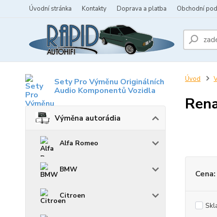
Úvodní stránka
Kontakty
Doprava a platba
Obchodní po
Úvod
V
Sety Pro Výměnu Originálních
Audio Komponentů Vozidla
Rena
Výměna autorádia
Alfa Romeo
BMW
Cena:
Citroen
Skl