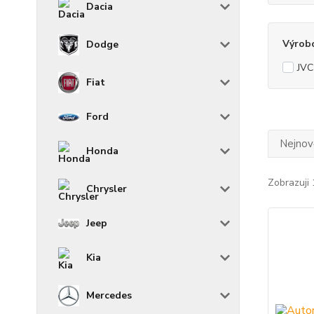
Dacia
Výrob
Dodge
JVC
Fiat
Ford
Nejnově
Honda
Zobrazuji 
Chrysler
Jeep
Kia
Mercedes