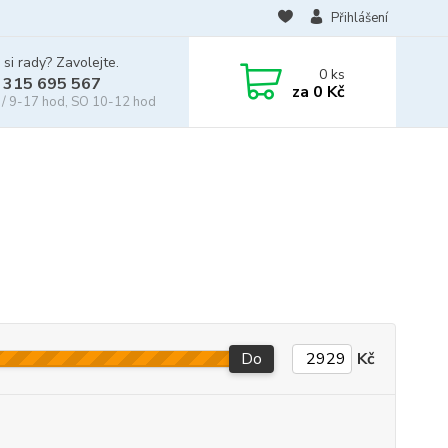
Přihlášení
 si rady? Zavolejte.
0
ks
 315 695 567
za
0 Kč
/ 9-17 hod, SO 10-12 hod
Do
Kč