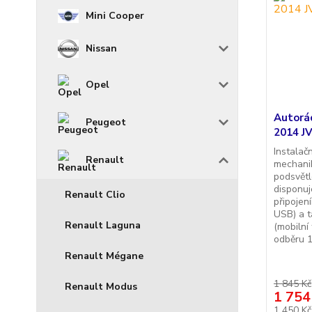
Mini Cooper
Nissan
Opel
Autorá
Peugeot
2014 JV
Instalač
Renault
mechani
podsvětl
disponu
Renault Clio
připojen
USB) a t
Renault Laguna
(mobilní
odběru 1
Renault Mégane
1 845 Kč
Renault Modus
1 754
1 450 K