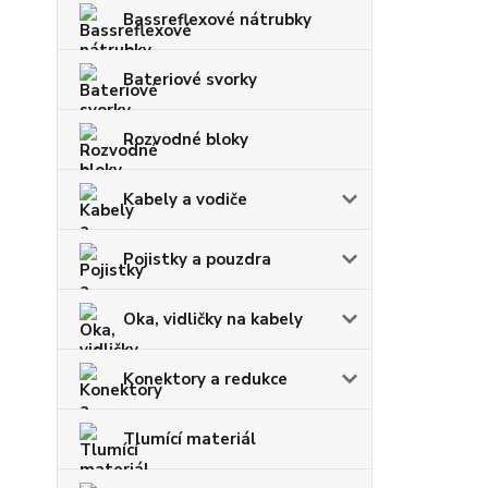
Bassreflexové nátrubky
Bateriové svorky
Rozvodné bloky
Kabely a vodiče
Pojistky a pouzdra
Oka, vidličky na kabely
Konektory a redukce
Tlumící materiál