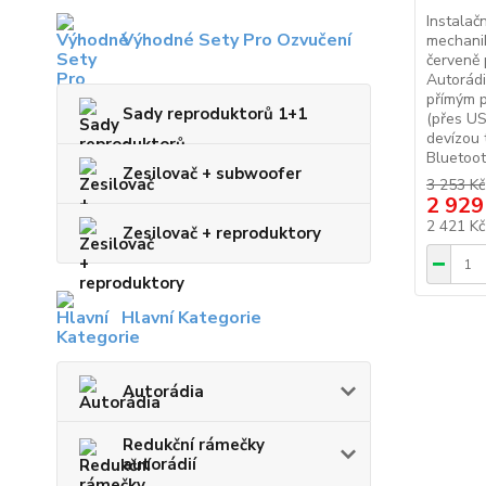
Instalač
Výhodné Sety Pro Ozvučení
mechani
červeně 
Autorád
přímým p
Sady reproduktorů 1+1
(přes US
devízou 
Bluetoot
Zesilovač + subwoofer
3 253 Kč
2 929
2 421 K
Zesilovač + reproduktory
Hlavní Kategorie
Autorádia
Redukční rámečky
autorádií