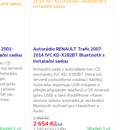
 2001-
Autorádio RENAULT Trafic 2007-
ační sadou
2014 JVC KD-X282BT Bluetooth s
instalační sadou
bez CD
 má červeně
Instalační sada s autorádiem bez CD
 Autorádio
mechaniky JVC KD-X282BT, které má
mým
červeně podsvětlené ovládací tlačítka.
oid (přes
Autorádio disponuje USB vstupem a
zařízení
přímým připojením telefonů s OS Android
 USB (do
(přes USB) a také iPod/iPhone. Hlavní
hani...
devízou tohoto autorádia je vestavěné
Bluetooth rozhraní pro Handsfree a
Audio...
2 954 Kč
2 654 Kč
/
sd
kladem 1 sd
Skladem 1 sd
2 193 Kč
bez DPH