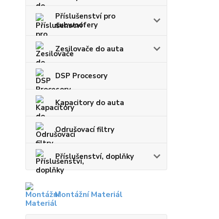
Příslušenství pro
subwoofery
Zesilovače do auta
DSP Procesory
Kapacitory do auta
Odrušovací filtry
Příslušenství, doplňky
Montážní Materiál