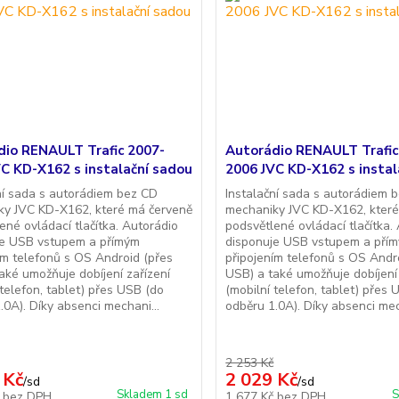
dio RENAULT Trafic 2007-
Autorádio RENAULT Trafic
C KD-X162 s instalační sadou
2006 JVC KD-X162 s instal
ní sada s autorádiem bez CD
Instalační sada s autorádiem 
ky JVC KD-X162, které má červeně
mechaniky JVC KD-X162, které
ené ovládací tlačítka. Autorádio
podsvětlené ovládací tlačítka.
je USB vstupem a přímým
disponuje USB vstupem a pří
ím telefonů s OS Android (přes
připojením telefonů s OS Andr
aké umožňuje dobíjení zařízení
USB) a také umožňuje dobíjení 
 telefon, tablet) přes USB (do
(mobilní telefon, tablet) přes
.0A). Díky absenci mechani...
odběru 1.0A). Díky absenci mec
2 253 Kč
 Kč
2 029 Kč
/
sd
/
sd
Skladem 1 sd
S
č
bez DPH
1 677 Kč
bez DPH