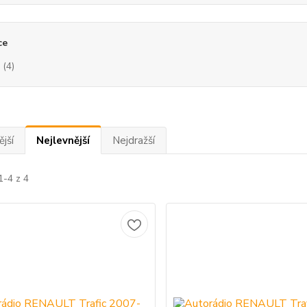
ce
(4)
jší
Nejlevnější
Nejdražší
1-4 z 4