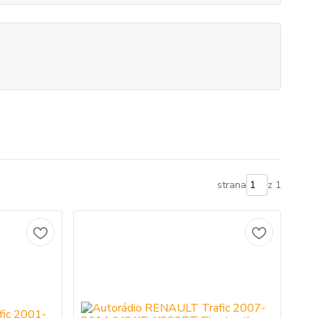
strana
z 1