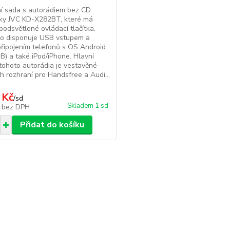
ní sada s autorádiem bez CD
ky JVC KD-X282BT, které má
podsvětlené ovládací tlačítka.
io disponuje USB vstupem a
řipojením telefonů s OS Android
B) a také iPod/iPhone. Hlavní
tohoto autorádia je vestavěné
h rozhraní pro Handsfree a Audi...
 Kč
/
sd
Skladem 1 sd
č
bez DPH
Přidat do košíku