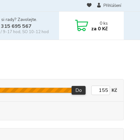
Přihlášení
 si rady? Zavolejte.
0
ks
 315 695 567
za
0 Kč
/ 9-17 hod, SO 10-12 hod
Do
Kč