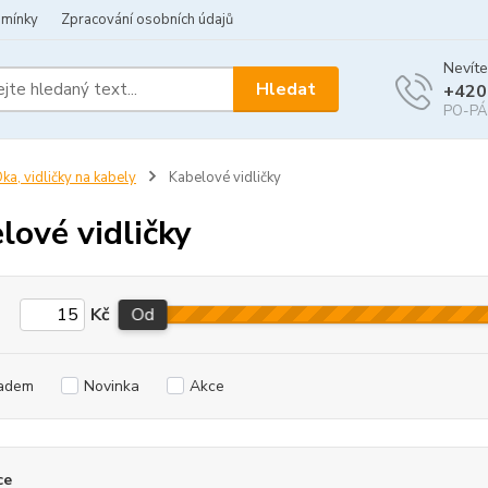
dmínky
Zpracování osobních údajů
Nevíte
Hledat
+420
PO-PÁ 
ka, vidličky na kabely
Kabelové vidličky
lové vidličky
Kč
Od
adem
Novinka
Akce
ce