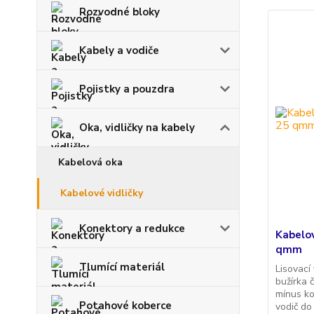
Rozvodné bloky
Kabely a vodiče
Pojistky a pouzdra
Oka, vidličky na kabely
Kabelová oka
Kabelové vidličky
Konektory a redukce
Kabelov
qmm
Tlumící materiál
Lisovací
bužírka 
mínus ko
Potahové koberce
vodič d