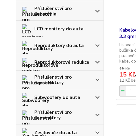
Příslušenství pro
autorádia
LCD monitory do auta
Kabelov
3.3 qm
Lisovací
Reproduktory do auta
bužírka 
plusovéh
kabel do
Reproduktorové redukce
15 Kč
15 Kč
Příslušenství pro
12 Kč
be
reproduktory
Subwoofery do auta
Příslušenství pro
subwoofery
Zesilovače do auta