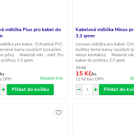
á vidlička Plus pro kabel do
Kabelová vidlička Mínus pr
m
3.3 qmm
 vidlička pro kabel. Ochranná PVC
Lisovací vidlička pro kabel. O
červené barvy součástí (označení
bužírka černé barvy součástí (
o pólu). Materiál nikl - měď Pro
mínus kontaktu). Materiál nik
 průřezu 3.3 qmm
kabel do průřezu 3.3 qmm
15 Kč
15 Kč
/
ks
/
ks
Skladem 6 ks
Sk
z DPH
12 Kč
bez DPH
Přidat do košíku
Přidat do ko