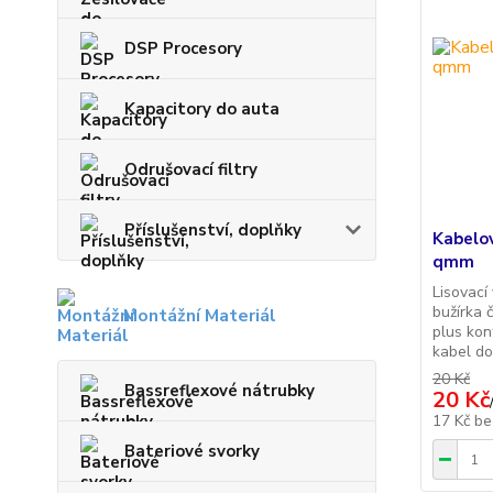
DSP Procesory
Kapacitory do auta
Odrušovací filtry
Příslušenství, doplňky
Kabelov
qmm
Lisovací
bužírka 
Montážní Materiál
plus kon
kabel d
20 Kč
Bassreflexové nátrubky
20 Kč
17 Kč
be
Bateriové svorky