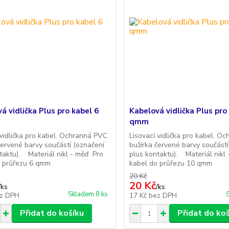
á vidlička Plus pro kabel 6
Kabelová vidlička Plus pro
qmm
 vidlička pro kabel. Ochranná PVC
Lisovací vidlička pro kabel. O
červené barvy součástí (označení
bužírka červené barvy součástí
taktu). Materiál nikl - měď Pro
plus kontaktu). Materiál nikl
o průřezu 6 qmm
kabel do průřezu 10 qmm
20 Kč
20 Kč
/
ks
/
ks
Skladem 8 ks
z DPH
17 Kč
bez DPH
Přidat do košíku
Přidat do ko