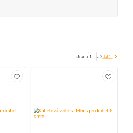
strana
z 2
další