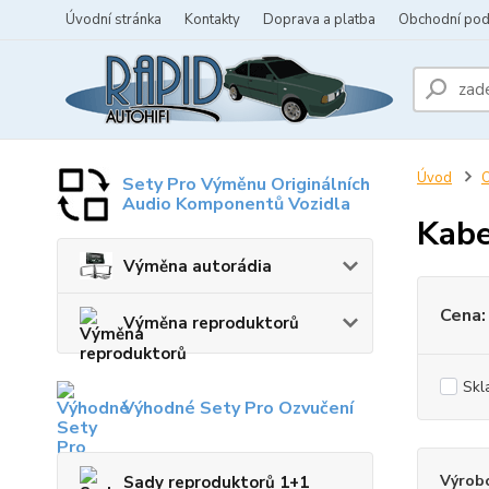
Úvodní stránka
Kontakty
Doprava a platba
Obchodní po
Úvod
O
Sety Pro Výměnu Originálních
Audio Komponentů Vozidla
Kabe
Výměna autorádia
Cena:
Výměna reproduktorů
Skl
Výhodné Sety Pro Ozvučení
Výrob
Sady reproduktorů 1+1