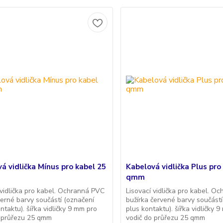
á vidlička Mínus pro kabel 25
Kabelová vidlička Plus pro
qmm
 vidlička pro kabel. Ochranná PVC
Lisovací vidlička pro kabel. O
černé barvy součástí (označení
bužírka červené barvy součástí
ntaktu). šířka vidličky 9 mm pro
plus kontaktu). šířka vidličky 
o průřezu 25 qmm
vodič do průřezu 25 qmm