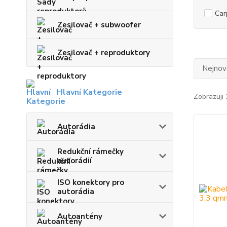
Car
Zesilovač + subwoofer
Zesilovač + reproduktory
Nejnově
Hlavní Kategorie
Zobrazuji 
Autorádia
Redukční rámečky
autorádií
ISO konektory pro
autorádia
Autoantény