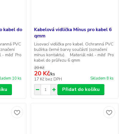
o kabel do
Kabelová vidlička Mínus pro kabel 6
qmm
chranná PVC
Lisovací vidlička pro kabel. Ochranná PVC
označení
bužírka černé barvy součástí (označení
l - měď Pro
mínus kontaktu). Materiál nikl - měď Pro
kabel do průřezu 6 qmm
20 Kč
20 Kč
/
ks
ladem 10 ks
Skladem 8 ks
17 Kč
bez DPH
šíku
Přidat do košíku