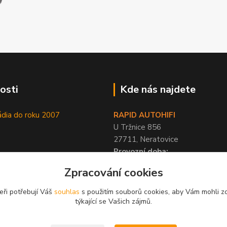
osti
Kde nás najdete
ádia do roku 2007
RAPID AUTOHIFI
U Tržnice 856
27711, Neratovice
Provozní doba:
PO-PÁ 9-17 hod, SO 10-12 hod
Zpracování cookies
eři potřebují Váš
souhlas
s použitím souborů cookies, aby Vám mohli z
týkající se Vašich zájmů.