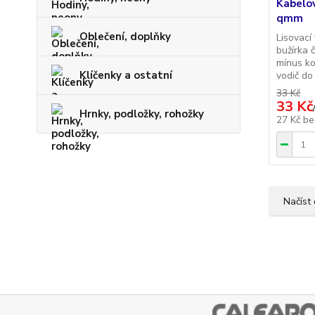
Kabelov
qmm
Oblečení, doplňky
Lisovací
bužírka 
mínus ko
Klíčenky a ostatní
vodič d
33 Kč
33 Kč
Hrnky, podložky, rohožky
27 Kč
be
Načíst 