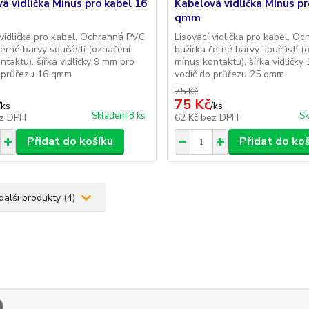
á vidlička Mínus pro kabel 16
Kabelová vidlička Mínus pr
qmm
 vidlička pro kabel. Ochranná PVC
Lisovací vidlička pro kabel. O
černé barvy součástí (označení
bužírka černé barvy součástí (
ntaktu). šířka vidličky 9 mm pro
mínus kontaktu). šířka vidličk
o průřezu 16 qmm
vodič do průřezu 25 qmm
75 Kč
75 Kč
/
ks
/
ks
Skladem 8 ks
Sk
z DPH
62 Kč
bez DPH
Přidat do košíku
Přidat do ko
další produkty (4)