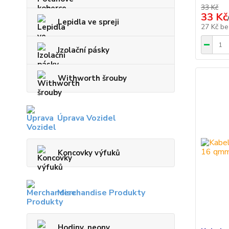
33 Kč
33 Kč
Lepidla ve spreji
27 Kč
be
Izolační pásky
Withworth šrouby
Úprava Vozidel
Koncovky výfuků
Merchandise Produkty
Hodiny, neony