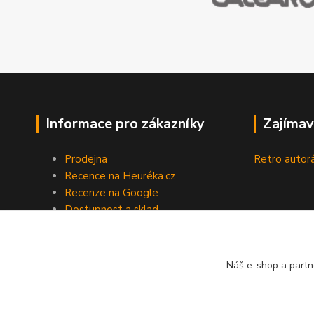
Informace pro zákazníky
Zajímav
Prodejna
Retro autor
Recence na Heuréka.cz
Recenze na Google
Dostupnost a sklad
Doprava a platba
Obchodní podmínky
Zpracování osobních údajů
Náš e-shop a partn
Vrácení / reklamace