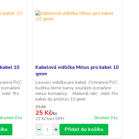
 kabel 10
Kabelová vidlička Mínus pro kabel 10
qmm
chranná PVC
Lisovací vidlička pro kabel. Ochranná PVC
 (označení
bužírka černé barvy součástí (označení
 - měď Pro
mínus kontaktu). Materiál nikl - měď Pro
kabel do průřezu 10 qmm
25 Kč
25 Kč
/
ks
Skladem 8 ks
Skladem 9 ks
21 Kč
bez DPH
šíku
Přidat do košíku