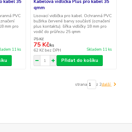
o kabel 35
Kabelová vidlička Plus pro kabel 35
qmm
chranná PVC
Lisovací vidlička pro kabel. Ochranná PVC
označení
bužírka červené barvy součástí (označení
y 18 mm pro
plus kontaktu). šířka vidličky 18 mm pro
vodič do průřezu 25 qmm
75 Kč
75 Kč
/
ks
ladem 11 ks
Skladem 11 ks
62 Kč
bez DPH
šíku
Přidat do košíku
strana
z 2
další