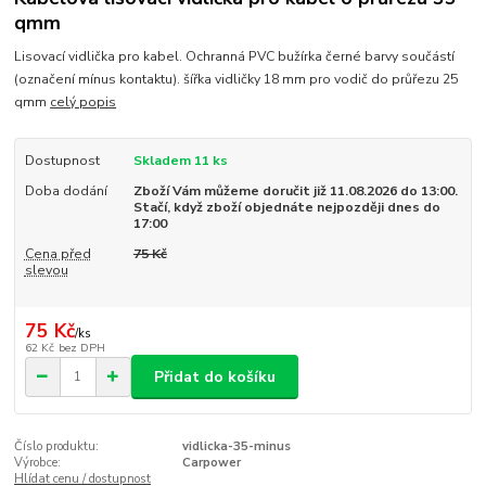
qmm
Lisovací vidlička pro kabel. Ochranná PVC bužírka černé barvy součástí
(označení mínus kontaktu). šířka vidličky 18 mm pro vodič do průřezu 25
qmm
celý popis
Dostupnost
Skladem 11 ks
Doba dodání
Zboží Vám můžeme doručit již 11.08.2026 do 13:00.
Stačí, když zboží objednáte nejpozději dnes do
17:00
Cena před
75 Kč
slevou
75 Kč
/
ks
62 Kč
bez DPH
Přidat do košíku
Číslo produktu:
vidlicka-35-minus
Výrobce:
Carpower
Hlídat cenu / dostupnost