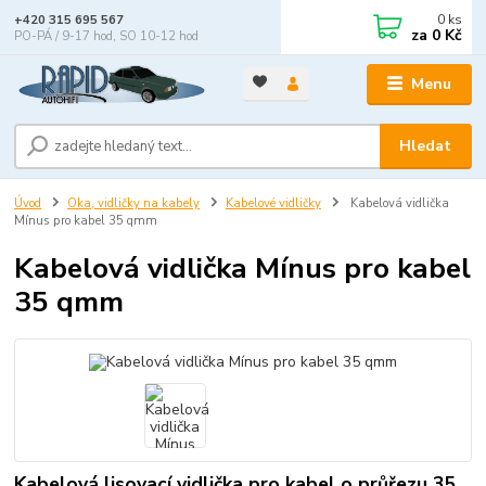
0
ks
+420 315 695 567
za
0 Kč
PO-PÁ / 9-17 hod, SO 10-12 hod
Menu
Hledat
Úvod
Oka, vidličky na kabely
Kabelové vidličky
Kabelová vidlička
Mínus pro kabel 35 qmm
Kabelová vidlička Mínus pro kabel
35 qmm
Kabelová lisovací vidlička pro kabel o průřezu 35