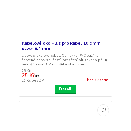
Kabelové oko Plus pro kabel 10 qmm
otvor 8.4 mm
Lisovací oko pro kabel. Ochranná PVC bužírka
červené barvy součástí (označení plusového pólu).
průměr otvoru 8.4 mm šířka oka 15 mm
25 Kč
25 Kč
/
ks
Není skladem
21 Kč
bez DPH
Detail