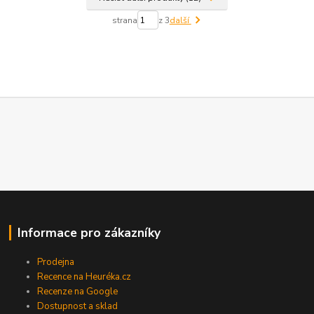
strana
z 3
další
Informace pro zákazníky
Prodejna
Recence na Heuréka.cz
Recenze na Google
Dostupnost a sklad