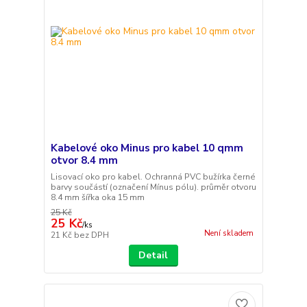
Kabelové oko Minus pro kabel 10 qmm
otvor 8.4 mm
Lisovací oko pro kabel. Ochranná PVC bužírka černé
barvy součástí (označení Mínus pólu). průměr otvoru
8.4 mm šířka oka 15 mm
25 Kč
25 Kč
/
ks
Není skladem
21 Kč
bez DPH
Detail