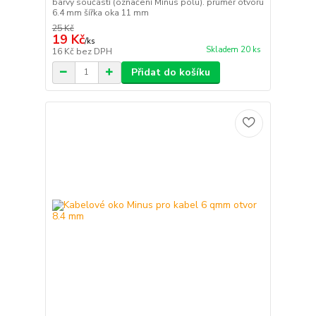
barvy součástí (označení Mínus pólu). průměr otvoru
6.4 mm šířka oka 11 mm
25 Kč
19 Kč
/
ks
Skladem 20 ks
16 Kč
bez DPH
Přidat do košíku