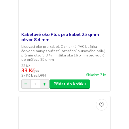
Kabelové oko Plus pro kabel 25 qmm
otvor 8.4 mm
Lisovací oko pro kabel. Ochranná PVC bužírka
červené barvy součástí (označení plusového pólu).
průměr otvoru 8.4 mm šířka oka 16.5 mm pro vodič
do průřezu 25 qmm
33 Kč
33 Kč
/
ks
Skladem 7 ks
27 Kč
bez DPH
Přidat do košíku