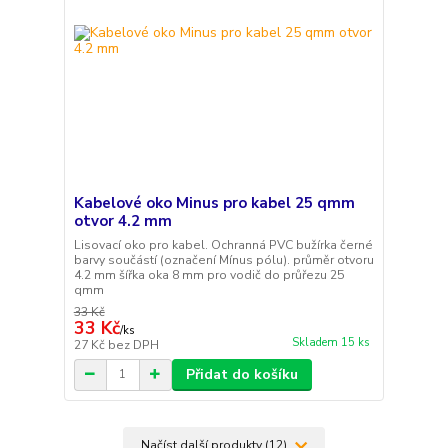
Kabelové oko Minus pro kabel 25 qmm
otvor 4.2 mm
Lisovací oko pro kabel. Ochranná PVC bužírka černé
barvy součástí (označení Mínus pólu). průměr otvoru
4.2 mm šířka oka 8 mm pro vodič do průřezu 25
qmm
33 Kč
33 Kč
/
ks
Skladem 15 ks
27 Kč
bez DPH
Přidat do košíku
Načíst další produkty (12)