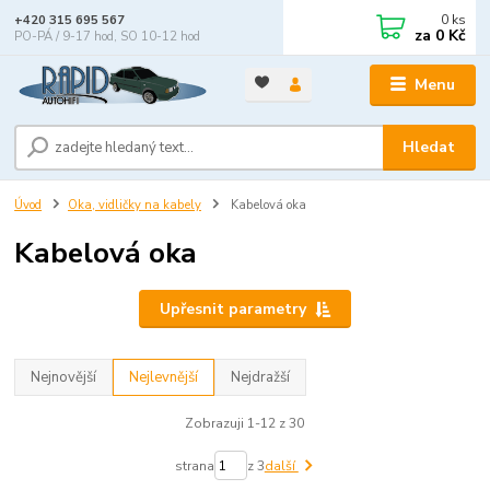
0
ks
+420 315 695 567
za
0 Kč
PO-PÁ / 9-17 hod, SO 10-12 hod
Menu
Hledat
Úvod
Oka, vidličky na kabely
Kabelová oka
Kabelová oka
Upřesnit parametry
Nejnovější
Nejlevnější
Nejdražší
Zobrazuji 1-12 z 30
strana
z 3
další