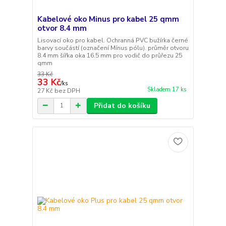
Kabelové oko Minus pro kabel 25 qmm
otvor 8.4 mm
Lisovací oko pro kabel. Ochranná PVC bužírka černé
barvy součástí (označení Mínus pólu). průměr otvoru
8.4 mm šířka oka 16.5 mm pro vodič do průřezu 25
qmm
33 Kč
33 Kč
/
ks
Skladem 17 ks
27 Kč
bez DPH
Přidat do košíku