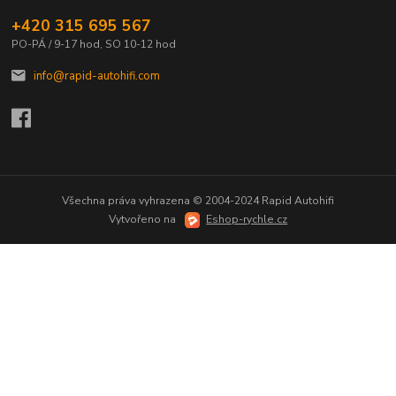
+420 315 695 567
PO-PÁ / 9-17 hod, SO 10-12 hod
info@rapid-autohifi.com
Všechna práva vyhrazena © 2004-2024 Rapid Autohifi
Vytvořeno na
Eshop-rychle.cz