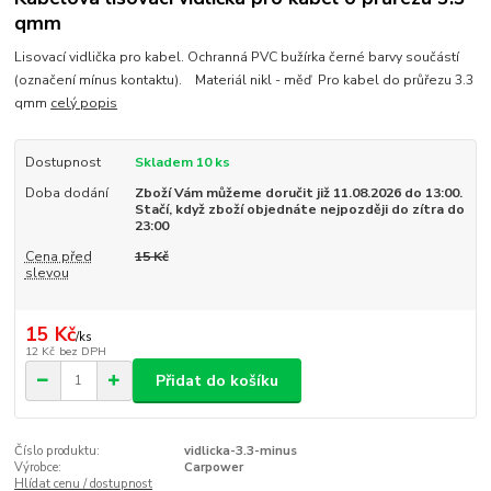
qmm
Lisovací vidlička pro kabel. Ochranná PVC bužírka černé barvy součástí
(označení mínus kontaktu). Materiál nikl - měď Pro kabel do průřezu 3.3
qmm
celý popis
Dostupnost
Skladem 10 ks
Doba dodání
Zboží Vám můžeme doručit již 11.08.2026 do 13:00.
Stačí, když zboží objednáte nejpozději do zítra do
23:00
Cena před
15 Kč
slevou
15 Kč
/
ks
12 Kč
bez DPH
Přidat do košíku
Číslo produktu:
vidlicka-3.3-minus
Výrobce:
Carpower
Hlídat cenu / dostupnost