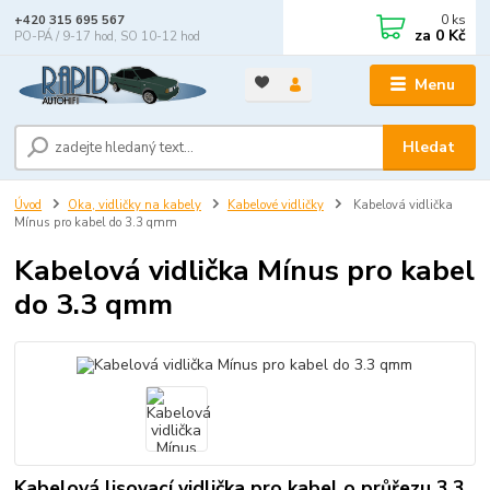
0
ks
+420 315 695 567
za
0 Kč
PO-PÁ / 9-17 hod, SO 10-12 hod
Menu
Hledat
Úvod
Oka, vidličky na kabely
Kabelové vidličky
Kabelová vidlička
Mínus pro kabel do 3.3 qmm
Kabelová vidlička Mínus pro kabel
do 3.3 qmm
Kabelová lisovací vidlička pro kabel o průřezu 3.3