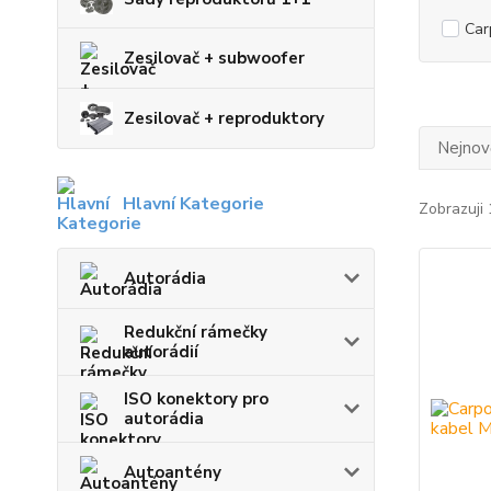
Car
Zesilovač + subwoofer
Zesilovač + reproduktory
Nejnově
Hlavní Kategorie
Zobrazuji 
Autorádia
Redukční rámečky
autorádií
ISO konektory pro
autorádia
Autoantény