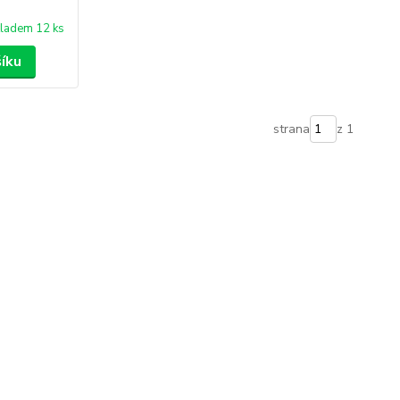
ladem 12 ks
šíku
strana
z 1