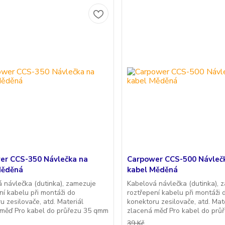
er CCS-350 Návlečka na
Carpower CCS-500 Návleč
Měděná
kabel Měděná
 návlečka (dutinka), zamezuje
Kabelová návlečka (dutinka), 
ní kabelu při montáži do
roztřepení kabelu při montáži 
u zesilovače, atd. Materiál
konektoru zesilovače, atd. Mat
 měď Pro kabel do průřezu 35 qmm
zlacená měď Pro kabel do prů
39 Kč