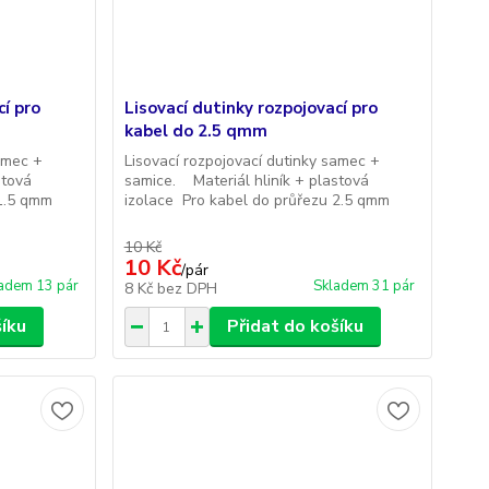
cí pro
Lisovací dutinky rozpojovací pro
kabel do 2.5 qmm
samec +
Lisovací rozpojovací dutinky samec +
stová
samice. Materiál hliník + plastová
 1.5 qmm
izolace Pro kabel do průřezu 2.5 qmm
10 Kč
10 Kč
/
pár
adem 13 pár
Skladem 31 pár
8 Kč
bez DPH
šíku
Přidat do košíku