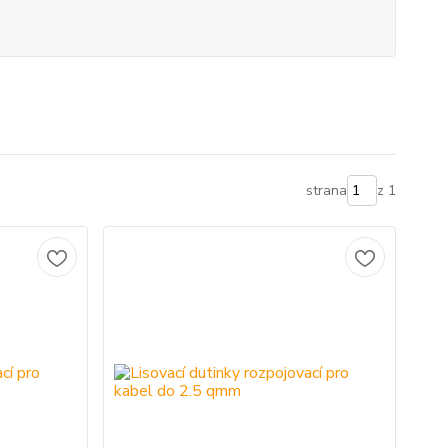
strana
z 1