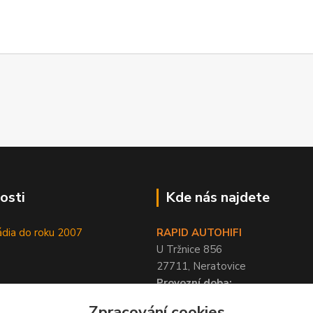
osti
Kde nás najdete
ádia do roku 2007
RAPID AUTOHIFI
U Tržnice 856
27711, Neratovice
Provozní doba:
PO-PÁ 9-17 hod, SO 10-12 hod
Zpracování cookies