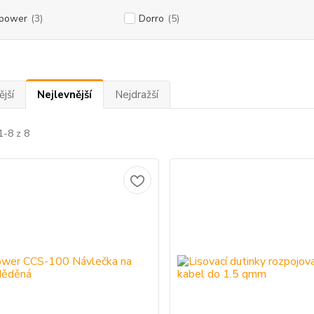
power
(3)
Dorro
(5)
jší
Nejlevnější
Nejdražší
1-8 z 8