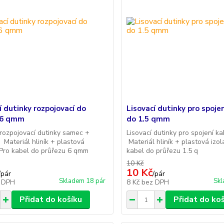
í dutinky rozpojovací do
Lisovací dutinky pro spoje
 6 qmm
do 1.5 qmm
 rozpojovací dutinky samec +
Lisovací dutinky pro spojení k
Materiál hliník + plastová
Materiál hliník + plastová izo
Pro kabel do průřezu 6 qmm
kabel do průřezu 1.5 q
10 Kč
10 Kč
/
pár
/
pár
Skladem 18 pár
Skl
 DPH
8 Kč
bez DPH
Přidat do košíku
Přidat do ko