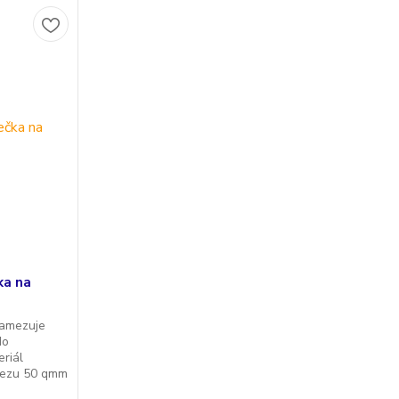
ka na
zamezuje
do
eriál
řezu 50 qmm