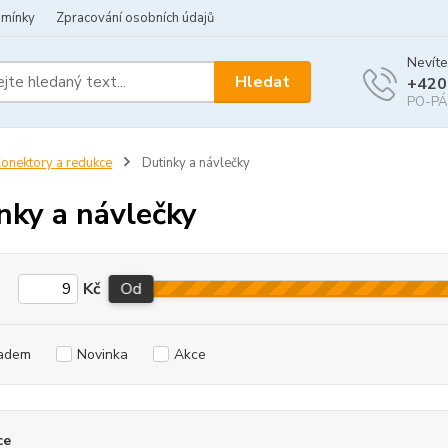
dmínky
Zpracování osobních údajů
Nevíte
Hledat
+420
PO-PÁ 
onektory a redukce
Dutinky a návlečky
nky a návlečky
Kč
Od
adem
Novinka
Akce
ce