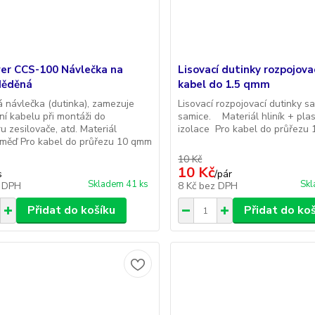
er CCS-100 Návlečka na
Lisovací dutinky rozpojova
Měděná
kabel do 1.5 qmm
 návlečka (dutinka), zamezuje
Lisovací rozpojovací dutinky 
ní kabelu při montáži do
samice. Materiál hliník + pla
u zesilovače, atd. Materiál
izolace Pro kabel do průřezu
 měď Pro kabel do průřezu 10 qmm
10 Kč
10 Kč
s
/
pár
Skladem 41 ks
Skl
 DPH
8 Kč
bez DPH
Přidat do košíku
Přidat do ko