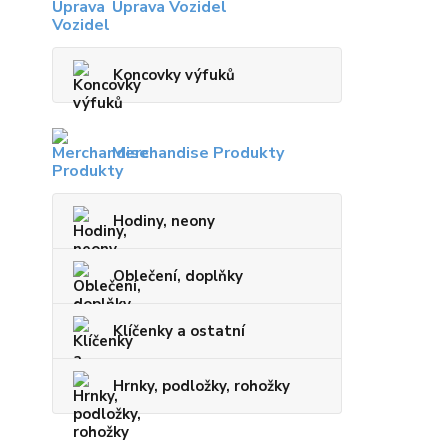
Úprava Vozidel
Koncovky výfuků
Merchandise Produkty
Hodiny, neony
Oblečení, doplňky
Klíčenky a ostatní
Hrnky, podložky, rohožky