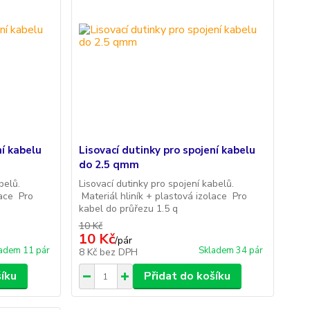
ní kabelu
Lisovací dutinky pro spojení kabelu
do 2.5 qmm
abelů.
Lisovací dutinky pro spojení kabelů.
lace Pro
Materiál hliník + plastová izolace Pro
kabel do průřezu 1.5 q
10 Kč
10 Kč
/
pár
adem 11 pár
Skladem 34 pár
8 Kč
bez DPH
šíku
Přidat do košíku