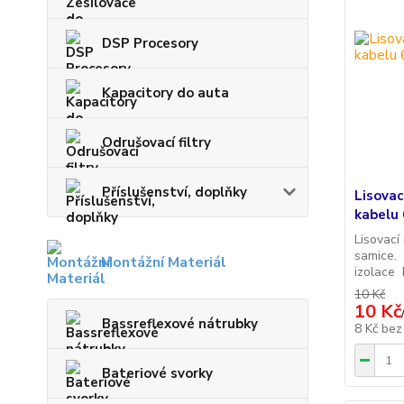
DSP Procesory
Kapacitory do auta
Odrušovací filtry
Příslušenství, doplňky
Lisovac
kabelu
Lisovací
samice. 
Montážní Materiál
izolace 
10 Kč
10 Kč
Bassreflexové nátrubky
8 Kč
bez
Bateriové svorky