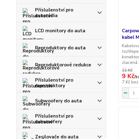
Příslušenství pro
autorádia
Carpow
LCD monitory do auta
kabel 
Kabelová
Reproduktory do auta
roztřepe
konektor
zlacená
Reproduktorové redukce
11 Kč
9 Kč
/
k
Příslušenství pro
7 Kč
bez
reproduktory
Subwoofery do auta
Příslušenství pro
subwoofery
Zesilovače do auta