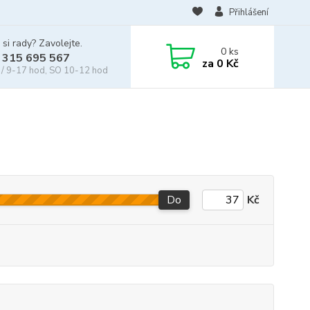
Přihlášení
 si rady? Zavolejte.
0
ks
 315 695 567
za
0 Kč
/ 9-17 hod, SO 10-12 hod
Do
Kč