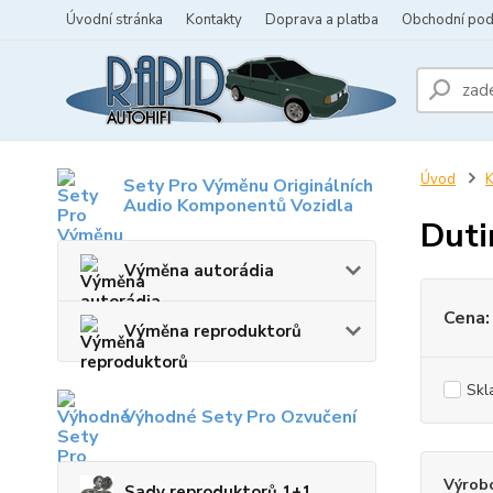
Úvodní stránka
Kontakty
Doprava a platba
Obchodní po
Úvod
K
Sety Pro Výměnu Originálních
Audio Komponentů Vozidla
Duti
Výměna autorádia
Cena:
Výměna reproduktorů
Skl
Výhodné Sety Pro Ozvučení
Výrob
Sady reproduktorů 1+1