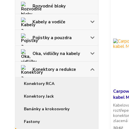
Rozvodné bloky
Kabely a vodiče
Pojistky a pouzdra
Oka, vidličky na kabely
Konektory a redukce
Konektory RCA
Carpow
Konektory Jack
kabel 
Kabelová
Banánky a krokosvorky
roztřepe
konektor
zlacená
Fastony
30 Kč