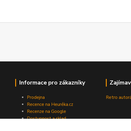
Informace pro zákazníky
Zajímav
Prodejna
Retro autor
Recence na Heuréka.cz
Recenze na Google
Dostupnost a sklad
Doprava a platba