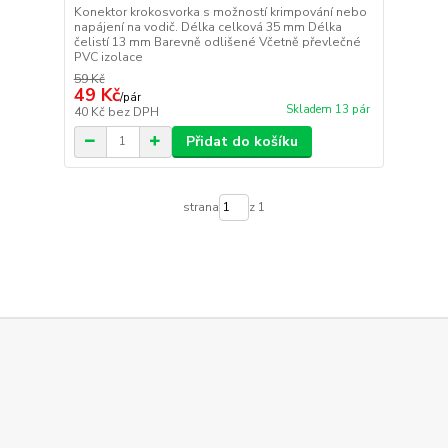
Konektor krokosvorka s možností krimpování nebo
napájení na vodič. Délka celková 35 mm Délka
čelistí 13 mm Barevně odlišené Včetně převlečné
PVC izolace
59 Kč
49 Kč
/
pár
Skladem 13 pár
40 Kč
bez DPH
Přidat do košíku
strana
z 1