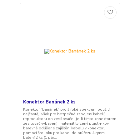
Konektor Banánek 2 ks
Konektor "banánek" pro široké spektrum použití,
nejčastěji však pro bezpečné zapojení kabelů
reproduktoru do zesilovače (je-li tímto konektorem
zesilovač vybaven). materiál tvrzený plast + kov
barevně odlišené zajištění kabelu v konektoru
pomocí šroubku pro kabel do průřezu 4 qmm
balení 2 ks (1 pár...