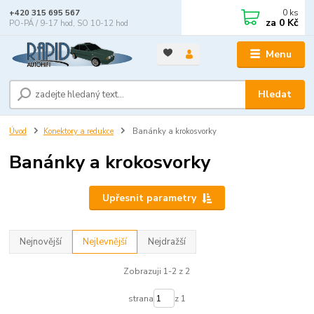
0
ks
+420 315 695 567
za
0 Kč
PO-PÁ / 9-17 hod, SO 10-12 hod
Menu
Hledat
Úvod
Konektory a redukce
Banánky a krokosvorky
Banánky a krokosvorky
Upřesnit parametry
Nejnovější
Nejlevnější
Nejdražší
Zobrazuji 1-2 z 2
strana
z 1