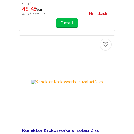
59 Kč
49 Kč
/
pár
Není skladem
40 Kč
bez DPH
Detail
Konektor Krokosvorka s izolací 2 ks