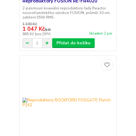
Reproduktory FUSION RE-FR4020
2-pásmové koaxiální reproduktory řady Reactor
novozélandského výrobce FUSION, průměr 10 cm,
zatížení 55W RMS.
1 190 Kč
1 047 Kč
/
pár
Skladem 2 pár
865 Kč
bez DPH
Přidat do košíku