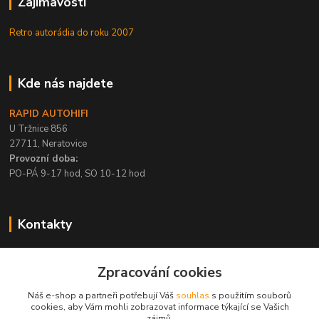
Zajímavosti
Retro autorádia do roku 2007
Kde nás najdete
RAPID AUTOHIFI
U Tržnice 856
27711, Neratovice
Provozní doba:
PO-PÁ 9-17 hod, SO 10-12 hod
Kontakty
+420 315 695 567
Zpracování cookies
PO-PÁ / 9-17 hod, SO 10-12 hod
Náš e-shop a partneři potřebují Váš
souhlas
s použitím souborů
info@rapid-autohifi.com
cookies, aby Vám mohli zobrazovat informace týkající se Vašich
zájmů.