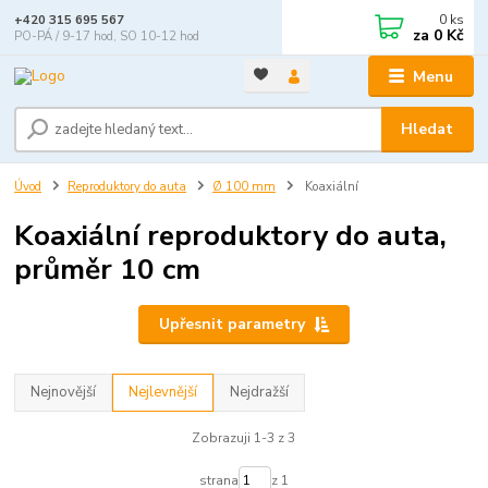
0
ks
+420 315 695 567
za
0 Kč
PO-PÁ / 9-17 hod, SO 10-12 hod
Menu
Hledat
Úvod
Reproduktory do auta
Ø 100 mm
Koaxiální
Koaxiální reproduktory do auta,
průměr 10 cm
Upřesnit parametry
Nejnovější
Nejlevnější
Nejdražší
Zobrazuji 1-3 z 3
strana
z 1