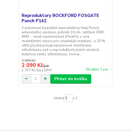
Reproduktory ROCKFORD FOSGATE
Punch P142
2-pásmové koaxiální reproduktory řady Punch
amerického výrobce, průměr 10 cm, zatížení 30W
RMS. - nově navržený koš (FlexFit) s více
montážními otvory pro snadnější instalaci- o 25 %
větší plocha polypropylenové membrány
středobasu než u reproduktorů jiných výrobců-
butylový závěs středobasu, lisova...
2 090 Kč
2 090 Kč
/
pár
Skladem 3 pár
1 727 Kč
bez DPH
Přidat do košíku
strana
z 1