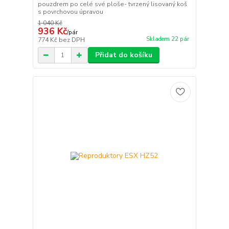
pouzdrem po celé své ploše- tvrzený lisovaný koš
s povrchovou úpravou
1 040 Kč
936 Kč
/
pár
Skladem 22 pár
774 Kč
bez DPH
Přidat do košíku