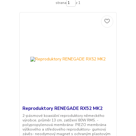
strana
z 1
Reproduktory RENEGADE RX52 MK2
2-pásmové koaxiální reproduktory německého
výrobce, průměr 13 cm, zatížení 80W RMS. -
polypropylenová membrána- PIEZO membrána
výškového a středového reproduktoru- gumový
závěs- neodymový magnet s ochraným plastovým