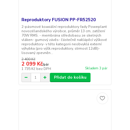
Reproduktory FUSION PP-FR52520
2-pásmové koaxiální reproduktory řady Poweplant
novozélandského výrobce, průměr 13 cm, zatížení
70W RMS. - membrána středobasu ze skelných
vláken- gumový závěs- částečně naklápěcí výškové
reproduktory- v této kategorii neobvyklá externí
výhybka (pro výšk.reproduktory, strmost 12dB)-
lisovaný zpevněn...
2 400 Kč
2 099 Kč
/
pár
Skladem 3 pár
1 735 Kč
bez DPH
Přidat do košíku