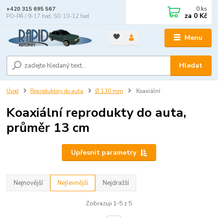
0
ks
+420 315 695 567
za
0 Kč
PO-PÁ / 9-17 hod, SO 10-12 hod
Menu
Hledat
Úvod
Reproduktory do auta
Ø 130 mm
Koaxiální
Koaxiální reprodukty do auta,
průměr 13 cm
Upřesnit parametry
Nejnovější
Nejlevnější
Nejdražší
Zobrazuji 1-5 z 5