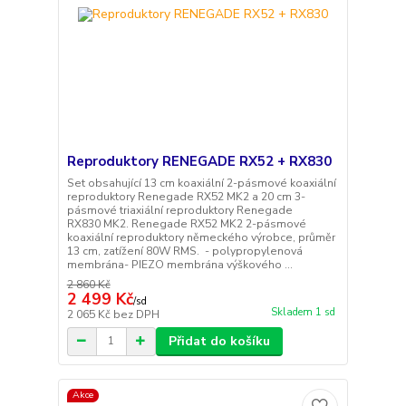
Reproduktory RENEGADE RX52 + RX830
Set obsahující 13 cm koaxiální 2-pásmové koaxiální
reproduktory Renegade RX52 MK2 a 20 cm 3-
pásmové triaxiální reproduktory Renegade
RX830 MK2. Renegade RX52 MK2 2-pásmové
koaxiální reproduktory německého výrobce, průměr
13 cm, zatížení 80W RMS. - polypropylenová
membrána- PIEZO membrána výškového ...
2 860 Kč
2 499 Kč
/
sd
Skladem 1 sd
2 065 Kč
bez DPH
Přidat do košíku
Akce