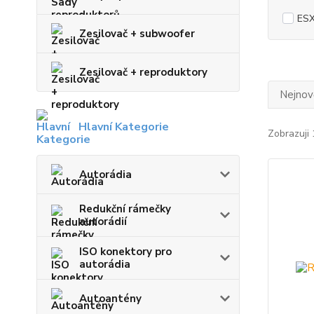
ES
Zesilovač + subwoofer
Zesilovač + reproduktory
Nejnově
Hlavní Kategorie
Zobrazuji 
Autorádia
Redukční rámečky
autorádií
ISO konektory pro
autorádia
Autoantény