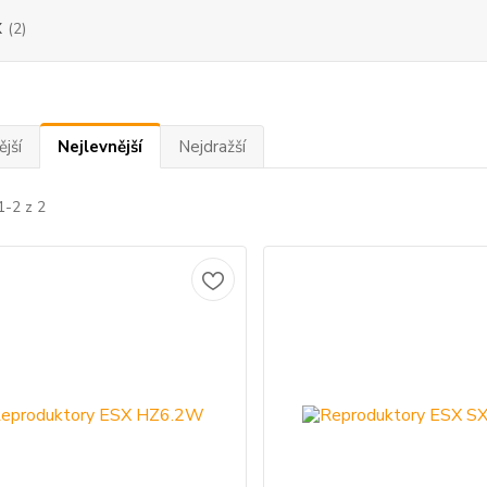
X
(2)
jší
Nejlevnější
Nejdražší
1-2 z 2