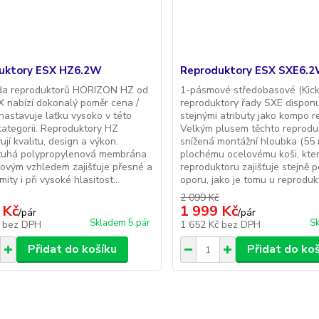
uktory ESX HZ6.2W
Reproduktory ESX SXE6.
da reproduktorů HORIZON HZ od
1-pásmové středobasové (Kic
X nabízí dokonalý poměr cena /
reproduktory řady SXE disponu
nastavuje laťku vysoko v této
stejnými atributy jako kompo r
ategorii. Reproduktory HZ
Velkým plusem těchto reprodu
ují kvalitu, design a výkon.
snížená montážní hloubka (55 
tuhá polypropylenová membrána
plochému ocelovému koši, kte
ovým vzhledem zajišťuje přesné a
reproduktoru zajišťuje stejně 
mity i při vysoké hlasitost...
oporu, jako je tomu u reprodukt
2 099 Kč
 Kč
1 999 Kč
/
pár
/
pár
Skladem 5 pár
Sk
č
bez DPH
1 652 Kč
bez DPH
Přidat do košíku
Přidat do ko