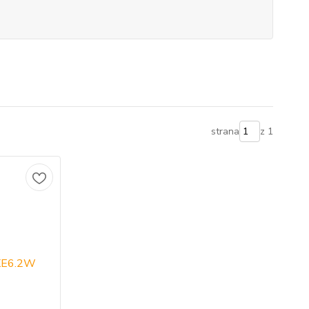
strana
z 1