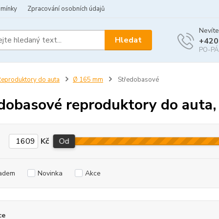
dmínky
Zpracování osobních údajů
Nevíte
Hledat
+420
PO-PÁ 
eproduktory do auta
Ø 165 mm
Středobasové
dobasové reproduktory do auta,
Kč
Od
adem
Novinka
Akce
ce