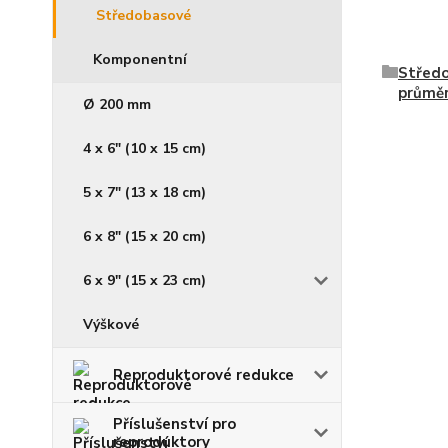
Středobasové
Komponentní
Středo
průmě
Ø 200 mm
4 x 6" (10 x 15 cm)
5 x 7" (13 x 18 cm)
6 x 8" (15 x 20 cm)
6 x 9" (15 x 23 cm)
Výškové
Reproduktorové redukce
Příslušenství pro
reproduktory