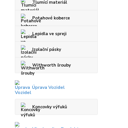
Tlumící materiál
Potahové koberce
Lepidla ve spreji
Izolační pásky
Withworth šrouby
Úprava Vozidel
Koncovky výfuků