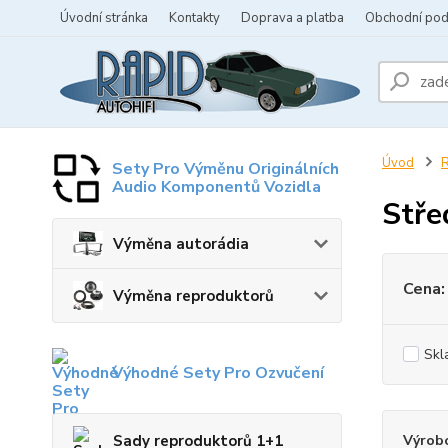
Úvodní stránka
Kontakty
Doprava a platba
Obchodní po
Úvod
R
Sety Pro Výměnu Originálních
Audio Komponentů Vozidla
Stře
Výměna autorádia
Cena:
Výměna reproduktorů
Skl
Výhodné Sety Pro Ozvučení
Sady reproduktorů 1+1
Výrob