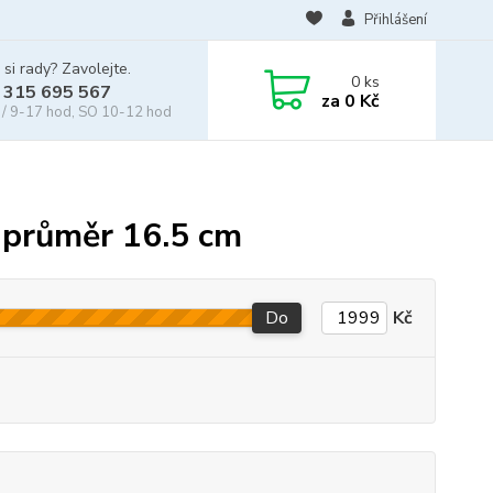
Přihlášení
 si rady? Zavolejte.
0
ks
 315 695 567
za
0 Kč
/ 9-17 hod, SO 10-12 hod
 průměr 16.5 cm
Do
Kč