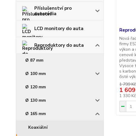
Příslušenství pro
autorádia
LCD monitory do auta
Reprod
Nová řa
firmy ES
Reproduktory do auta
výkon a 
cenové k
Ø 87 mm
představ
Vysoce 
s karbon
Ø 100 mm
čisté výk
1 799 Kč
Ø 120 mm
1 609
1 330 K
Ø 130 mm
Ø 165 mm
Koaxiální