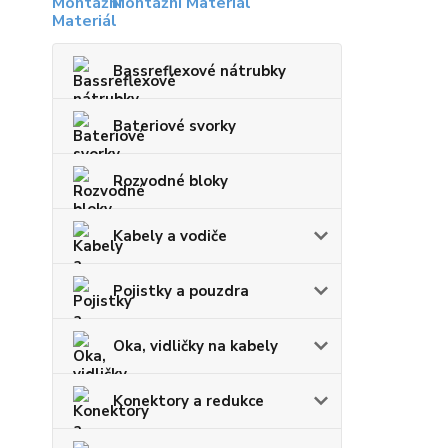
Montážní Materiál
Bassreflexové nátrubky
Bateriové svorky
Rozvodné bloky
Kabely a vodiče
Pojistky a pouzdra
Oka, vidličky na kabely
Konektory a redukce