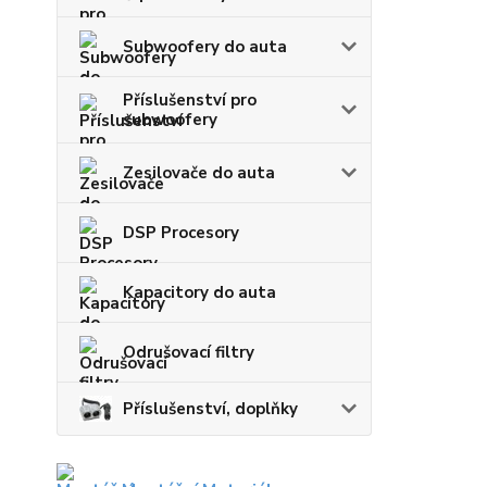
Subwoofery do auta
Příslušenství pro
subwoofery
Zesilovače do auta
DSP Procesory
Kapacitory do auta
Odrušovací filtry
Příslušenství, doplňky