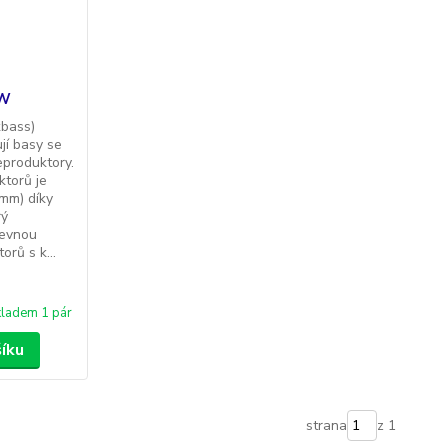
2W
kbass)
jí basy se
eproduktory.
ktorů je
mm) díky
rý
pevnou
orů s k...
ladem 1 pár
šíku
strana
z 1