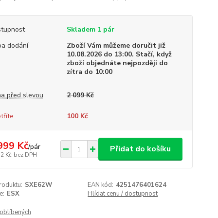
tupnost
Skladem 1 pár
a dodání
Zboží Vám můžeme doručit již
10.08.2026 do 13:00. Stačí, když
zboží objednáte nejpozději do
zítra do 10:00
a před slevou
2 099 Kč
tříte
100 Kč
999 Kč
/
pár
Přidat do košíku
52 Kč
bez DPH
roduktu:
SXE62W
EAN kód:
4251476401624
e:
ESX
Hlídat cenu / dostupnost
oblíbených