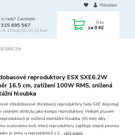
Přihlášení
 si rady? Zavolejte.
0
ks
 315 695 567
za
0 Kč
/ 9-17 hod, SO 10-12 hod
ESX SXE6.2W
dobasové reproduktory ESX SXE6.2W
ěr 16.5 cm, zatížení 100W RMS, snížená
ážní hloubka
ové středobasové (Kickbass) reproduktory řady SXE disponují
e stejnými atributy jako kompo reproduktory. Velkým plusem
 reproduktorů je snížená montážní hloubka (55 mm) díky
mu ocelovému koši, který reproduktoru zajišťuje stejně pevnou
jako je tomu u reproduktorů s k...
celý popis