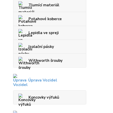
Tlumící materiál
Potahové koberce
Lepidla ve spreji
Izolační pásky
Withworth šrouby
Úprava Vozidel
Koncovky výfuků