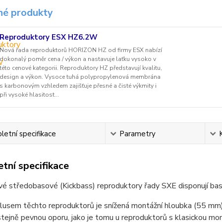
é produkty
Reproduktory ESX HZ6.2W
Nová řada reproduktorů HORIZON HZ od firmy ESX nabízí
dokonalý poměr cena / výkon a nastavuje laťku vysoko v
této cenové kategorii. Reproduktory HZ představují kvalitu,
design a výkon. Vysoce tuhá polypropylenová membrána
s karbonovým vzhledem zajišťuje přesné a čisté výkmity i
při vysoké hlasitost...
etní specifikace
Parametry
tní specifikace
 středobasové (Kickbass) reproduktory řady SXE disponují basy
lusem těchto reproduktorů je snížená montážní hloubka (55 mm)
 stejně pevnou oporu, jako je tomu u reproduktorů s klasickou mo