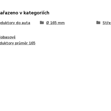
zařazeno v kategoriích
duktory do auta
Ø 165 mm
Stř
dobasové
duktory průměr 165