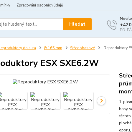
dmínky
Zpracování osobních údajů
Nevíte
Hledat
+420
PO-PÁ 
eproduktory do auta
Ø 165 mm
Středobasové
Reproduktory 
roduktory ESX SXE6.2W
Stře
prům
mont
1-pásm
basy s
těchto
ploché
oporu, 