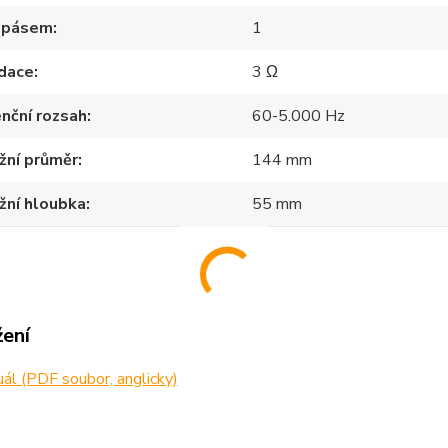
 pásem
1
dace
3 Ω
nční rozsah
60-5.000 Hz
žní průměr
144 mm
žní hloubka
55 mm
žení
l (PDF soubor, anglicky)