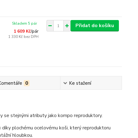
Skladem 5 pár
Přidat do košíku
1 609 Kč
/
pár
1 330 Kč
bez DPH
Komentáře
0
Ke stažení
 se stejnými atributy jako kompo reproduktory.
 díky plochému ocelovému koši, který reproduktoru
ntážní hloubkou.