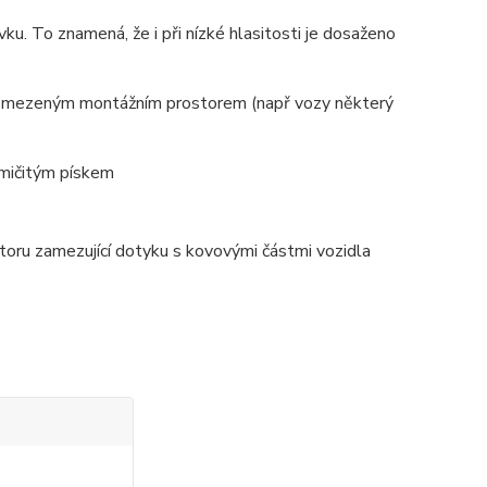
. To znamená, že i při nízké hlasitosti je dosaženo
s omezeným montážním prostorem (např vozy některý
mičitým pískem
ru zamezující dotyku s kovovými částmi vozidla