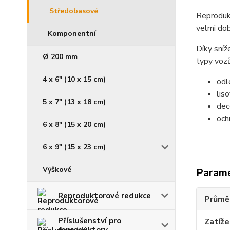
Středobasové
Reprodukt
velmi dob
Komponentní
Díky sní
Ø 200 mm
typy vozů
4 x 6" (10 x 15 cm)
odl
lis
5 x 7" (13 x 18 cm)
dec
och
6 x 8" (15 x 20 cm)
6 x 9" (15 x 23 cm)
Výškové
Param
Reproduktorové redukce
Průmě
Příslušenství pro
Zatíž