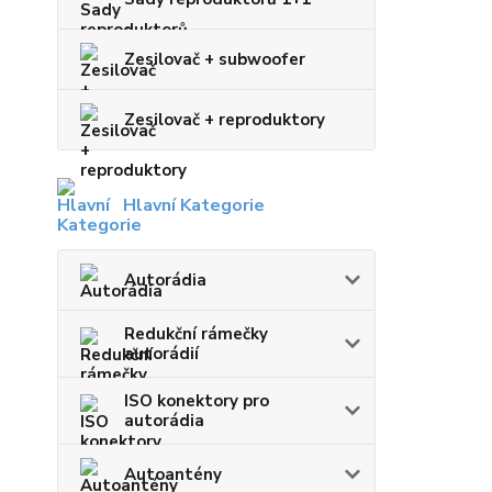
Zesilovač + subwoofer
Zesilovač + reproduktory
Hlavní Kategorie
Autorádia
Redukční rámečky
autorádií
ISO konektory pro
autorádia
Autoantény