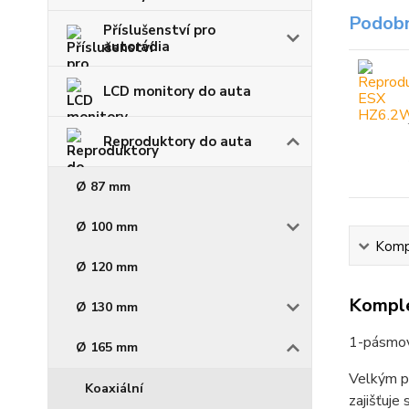
Podobn
Příslušenství pro
autorádia
LCD monitory do auta
Reproduktory do auta
Ø 87 mm
Ø 100 mm
Kompl
Ø 120 mm
Komple
Ø 130 mm
1-pásmové
Ø 165 mm
Velkým p
Koaxiální
zajišťuje