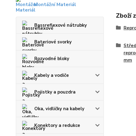
Montážní Materiál
Zboží 
Bassreflexové nátrubky
Repro
Bateriové svorky
Stře
repro
Rozvodné bloky
mm
Kabely a vodiče
Pojistky a pouzdra
Oka, vidličky na kabely
Konektory a redukce