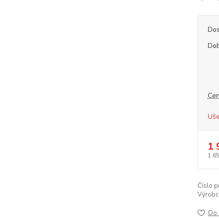
Dos
Dob
Cen
Uše
1 
1 6
Číslo p
Výrobc
Do 