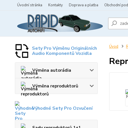
Úvodní stránka
Kontakty
Doprava a platba
Obchodní po
Úvod
R
Sety Pro Výměnu Originálních
Audio Komponentů Vozidla
Rep
Výměna autorádia
Výměna reproduktorů
Výhodné Sety Pro Ozvučení
Sady reproduktorů 1+1