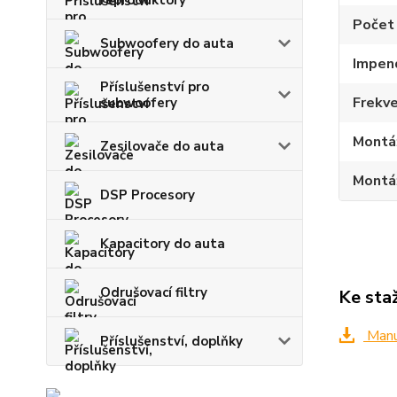
reproduktory
Počet
Subwoofery do auta
Impen
Příslušenství pro
Frekve
subwoofery
Montá
Zesilovače do auta
Montá
DSP Procesory
Kapacitory do auta
Odrušovací filtry
Ke sta
Manuá
Příslušenství, doplňky