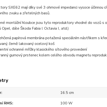
ory SXE62 mají díky své 3 ohmové impedanci vysoce účinnou cívku
rého zvuku a zřetelných basů.
žené montážní hloubce jsou tyto reproduktory vhodné do vozů 
 Opel, dále Škoda Fabia I. Octavia I., atd.)
ehčená papírová membrána potažená speciálním nástřikem s kře
ovaný, černě lakovaný ocelový koš
entní ochranné mřížky klasického sítového provedení
ranný gumový prstenec kolem celého obvodu magnetu reprodukto
etry
r
16.5 cm
ení RMS
100 W