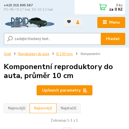
0
ks
+420 315 695 567
za
0 Kč
PO-PÁ / 9-17 hod, SO 10-12 hod
Menu
Hledat
Úvod
Reproduktory do auta
Ø 100 mm
Komponentní
Komponentní reproduktory do
auta, průměr 10 cm
Upřesnit parametry
Nejnovější
Nejlevnější
Nejdražší
Zobrazuji 1-1 z 1