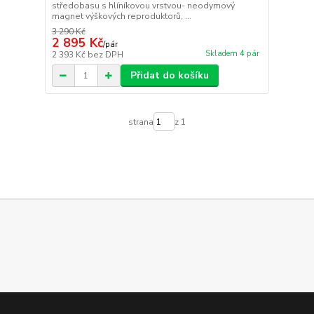
středobasu s hlíníkovou vrstvou- neodymový
magnet výškových reproduktorů, ...
3 290 Kč
2 895 Kč
/
pár
Skladem 4 pár
2 393 Kč
bez DPH
Přidat do košíku
strana
z 1