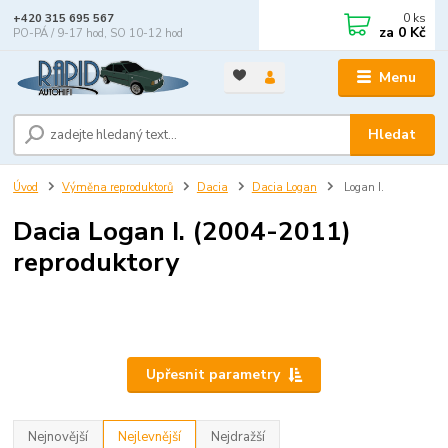
0
ks
+420 315 695 567
za
0 Kč
PO-PÁ / 9-17 hod, SO 10-12 hod
Menu
Hledat
Úvod
Výměna reproduktorů
Dacia
Dacia Logan
Logan I.
Dacia Logan I. (2004-2011)
reproduktory
Upřesnit parametry
Nejnovější
Nejlevnější
Nejdražší