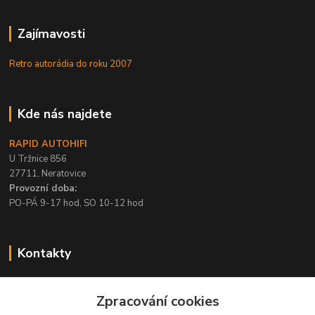
Zajímavosti
Retro autorádia do roku 2007
Kde nás najdete
RAPID AUTOHIFI
U Tržnice 856
27711, Neratovice
Provozní doba:
PO-PÁ 9-17 hod, SO 10-12 hod
Kontakty
+420 315 695 567
Zpracování cookies
PO-PÁ / 9-17 hod, SO 10-12 hod