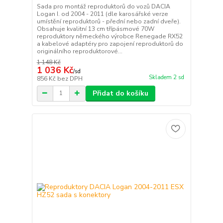
Sada pro montáž reproduktorů do vozů DACIA
Logan I. od 2004 - 2011 (dle karosářské verze
umístění reproduktorů - přední nebo zadní dveře).
Obsahuje kvalitní 13 cm třípásmové 70W
reproduktory německého výrobce Renegade RX52
a kabelové adaptéry pro zapojení reproduktorů do
originálního reproduktorové...
1 148 Kč
1 036 Kč
/
sd
Skladem 2 sd
856 Kč
bez DPH
Přidat do košíku