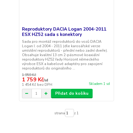
Reproduktory DACIA Logan 2004-2011
ESX HZ52 sada s konektory
Sada pro montáž reproduktorů do vozů DACIA
Logan I. od 2004 - 2011 (dle karosářské verze
umístění reproduktorů - přední nebo zadní dveře).
Obsahuje kvalitní 13 cm 2-pásmové koaxiální
reproduktory HZ52 řady Horizont německého
výrobce ESX a kabelové adaptéry pro zapojení
reproduktorů do originálního ...
1 959 Kč
1 759 Kč
/
sd
Skladem 1 sd
1 454 Kč
bez DPH
Přidat do košíku
strana
z 1