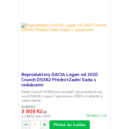
Reproduktory DACIA Logan od 2020
Crunch DSX62 Předni+Zadní Sada s
redukcemi
Sada Crunch DSX62 pro montáž reproduktorů do
vozů DACIA Logan 3.generace (2020->), přední a
zadní dveře
4 206 Kč
3 809 Kč
/
sd
Skladem 1 sd
3 148 Kč
bez DPH
Přidat do košíku