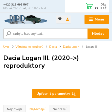
0
ks
+420 315 695 567
za
0 Kč
PO-PÁ / 9-17 hod, SO 10-12 hod
Menu
Hledat
Úvod
Výměna reproduktorů
Dacia
Dacia Logan
Logan III.
Dacia Logan III. (2020->)
reproduktory
Upřesnit parametry
Nejnovější
Nejlevnější
Nejdražší