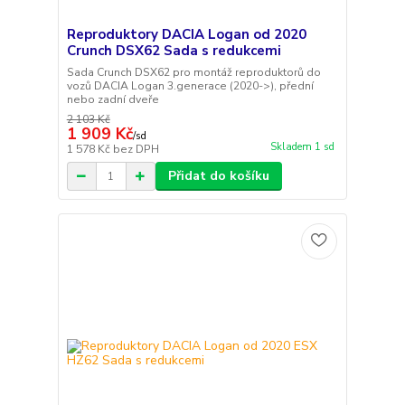
Reproduktory DACIA Logan od 2020
Crunch DSX62 Sada s redukcemi
Sada Crunch DSX62 pro montáž reproduktorů do
vozů DACIA Logan 3.generace (2020->), přední
nebo zadní dveře
2 103 Kč
1 909 Kč
/
sd
Skladem 1 sd
1 578 Kč
bez DPH
Přidat do košíku