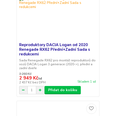
Reproduktory DACIA Logan od 2020
Renegade RX62 Přední+Zadní Sada s
redukcemi
Sada Renegade RX62 pro montáž reproduktorů do
vozů DACIA Logan 3.generace (2020->), přední a
zadní dveře
3 260 Kč
2 949 Kč
/
sd
Skladem 1 sd
2 437 Kč
bez DPH
Přidat do košíku