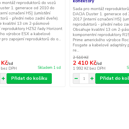
konektory
o montáž reproduktorů do vozů
uster 1. generace od 2010 do
Sada pro montáž reproduktorů
terní označení HS] (umístění
DACIA Duster 1. generace od
torů - přední nebo zadní dveře).
2017 [interní označení HS] (um
e kvalitní 13 cm 2-pásmové
reproduktorů - přední nebo zad
í reproduktory HZ52 řady Horizont
Obsahuje kvalitní 13 cm 2-pá
ho výrobce ESX a kabelové
komponentní reproduktory R1
 pro zapojení reproduktorů do o...
Prime amerického výrobce Roc
Fosgate a kabelové adaptéry p
re...
2 510 Kč
 Kč
2 410 Kč
/
sd
/
sd
Skladem 1 sd
S
č
bez DPH
1 992 Kč
bez DPH
Přidat do košíku
Přidat do ko