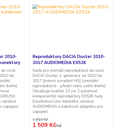
er 2010-
Reproduktory DACIA Duster 2010-
konektory
2017 AUDIOMEDIA EX52K
 do vozů
Sada pro montáž reproduktorů do vozů
 2010 do
DACIA Duster 1. generace od 2010 do
ístění
2017 [interní označení HS] (umístění
ní dveře).
reproduktorů - přední nebo zadní dveře).
smové
Obsahuje kvalitní 13 cm 2-pásmové
E-CM5250
komponentní reproduktory EX52K řady
o výrobce
Excellence Line italského výrobce
o zapojení
AUDIOMEDIA a kabelové adaptéry pro
zapojení ...
1 810 Kč
1 509 Kč
/
sd