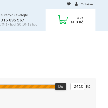
Přihlášení
 si rady? Zavolejte.
0
ks
 315 695 567
za
0 Kč
/ 9-17 hod, SO 10-12 hod
Do
Kč