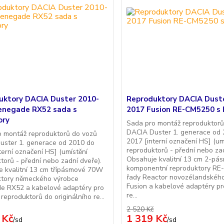
uktory DACIA Duster 2010-
Reproduktory DACIA Dust
enegade RX52 sada s
2017 Fusion RE-CM5250 s 
ory
Sada pro montáž reproduktorů
DACIA Duster 1. generace od
o montáž reproduktorů do vozů
2017 [interní označení HS] (um
uster 1. generace od 2010 do
reproduktorů - přední nebo zad
terní označení HS] (umístění
Obsahuje kvalitní 13 cm 2-pá
torů - přední nebo zadní dveře).
komponentní reproduktory R
 kvalitní 13 cm třípásmové 70W
řady Reactor novozélandskéh
ktory německého výrobce
Fusion a kabelové adaptéry pr
e RX52 a kabelové adaptéry pro
re...
 reproduktorů do originálního re...
2 520 Kč
 Kč
1 319 Kč
/
sd
/
sd