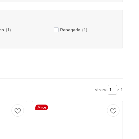
on
(1)
Renegade
(1)
strana
z 1
Akce