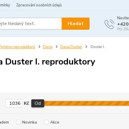
dmínky
Zpracování osobních údajů
Nevíte
Hledat
+420
PO-PÁ 
ýměna reproduktorů
Dacia
Dacia Duster
Duster I.
a Duster I. reproduktory
Kč
Od
adem
Novinka
Akce