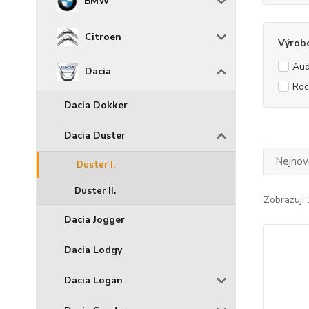
BMW
Citroen
Výrob
Aud
Dacia
Roc
Dacia Dokker
Dacia Duster
Nejnově
Duster I.
Duster II.
Zobrazuji 
Dacia Jogger
Dacia Lodgy
Dacia Logan