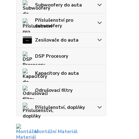
Subwoofery do auta
Příslušenství pro
subwoofery
Zesilovače do auta
DSP Procesory
Kapacitory do auta
Odrušovací filtry
Příslušenství, doplňky
Montážní Materiál