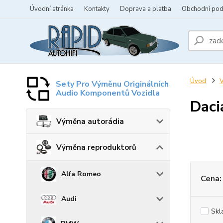
Úvodní stránka
Kontakty
Doprava a platba
Obchodní po
Úvod
V
Sety Pro Výměnu Originálních
Audio Komponentů Vozidla
Daci
Výměna autorádia
Výměna reproduktorů
Alfa Romeo
Cena:
Audi
Skl