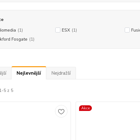
ce
iomedia
(1)
ESX
(1)
Fusi
kford Fosgate
(1)
jší
Nejlevnější
Nejdražší
1-5 z 5
Akce