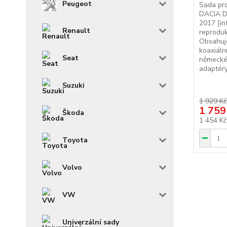
Peugeot
Sada pr
DACIA D
2017 [in
Renault
reproduk
Obsahuj
koaxiáln
Seat
německé
adaptéry
Suzuki
1 929 Kč
1 759
Škoda
1 454 K
Toyota
Volvo
VW
Univerzální sady