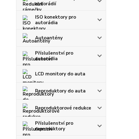
autorádií
ISO konektory pro
autorádia
Autoantény
Příslušenství pro
autorádia
LCD monitory do auta
Reproduktory do auta
Reproduktorové redukce
Příslušenství pro
reproduktory