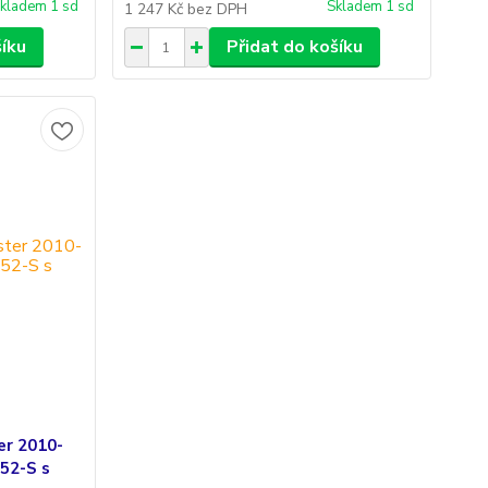
kladem 1 sd
Skladem 1 sd
1 247 Kč
bez DPH
šíku
Přidat do košíku
er 2010-
52-S s