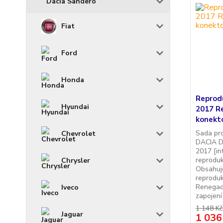
Dacia Sandero
Fiat
Ford
Honda
Reprod
Hyundai
2017 R
konekt
Sada pr
Chevrolet
DACIA D
2017 [in
reproduk
Chrysler
Obsahuje
reprodu
Renegad
Iveco
zapojení
1 148 Kč
Jaguar
1 036