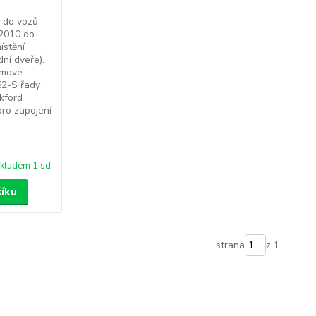
 do vozů
 2010 do
ístění
ní dveře).
smové
52-S řady
kford
ro zapojení
kladem 1 sd
šíku
strana
z 1