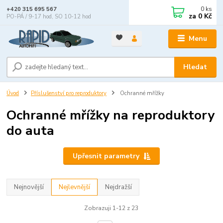
0
ks
+420 315 695 567
za
0 Kč
PO-PÁ / 9-17 hod, SO 10-12 hod
Menu
Hledat
Úvod
Příslušenství pro reproduktory
Ochranné mřížky
Ochranné mřížky na reproduktory
do auta
Upřesnit parametry
Nejnovější
Nejlevnější
Nejdražší
Zobrazuji 1-12 z 23