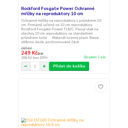
Rockford Fosgate Power Ochranné
mřížky na reproduktory 10 cm
Ochranné mřížky na reproduktory s průměrem 10
cm. Primárně určené na 10 cm reproduktory
Rockford Fosgate Powet T142C. Pasují však na
všechny 10 cm reproduktory se standartním
průměrem koše. Materiál tvrzený plast Barva
stříbrno-šedá, pochromované části
269 Kč
249 Kč
/
pár
Skladem 2 pár
206 Kč
bez DPH
Přidat do košíku