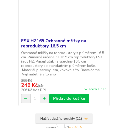
ESX HZ165 Ochranné mřížky na
reproduktory 16.5 cm
Ochranné mřížky na reproduktory s průměrem 16.5
cm. Primárně určené na 16.5 cm reproduktory ESX
řady HZ. Pasují však na všechny 16.5 cm
reproduktory se standartním průměrem koše.
Materiál plastový lem, kovové síto Barva černá
Vyjímatelné síto ano
299 Kč
249 Kč
/
pár
Skladem 1 pár
206 Kč
bez DPH
Přidat do košíku
Načíst další produkty (11)
strana
z 2
další