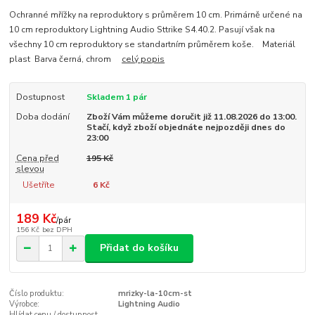
Ochranné mřížky na reproduktory s průměrem 10 cm. Primárně určené na
10 cm reproduktory Lightning Audio Sttrike S4.40.2. Pasují však na
všechny 10 cm reproduktory se standartním průměrem koše. Materiál
plast Barva černá, chrom
celý popis
Dostupnost
Skladem 1 pár
Doba dodání
Zboží Vám můžeme doručit již 11.08.2026 do 13:00.
Stačí, když zboží objednáte nejpozději dnes do
23:00
Cena před
195 Kč
slevou
Ušetříte
6 Kč
189 Kč
/
pár
156 Kč
bez DPH
Přidat do košíku
Číslo produktu:
mrizky-la-10cm-st
Výrobce:
Lightning Audio
Hlídat cenu / dostupnost