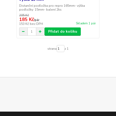
Distanční podložka pro repro 165mm- výška
podložky: 15mm- balení 2ks
205 Kč
185 Kč
/
pár
Skladem 1 pár
153 Kč
bez DPH
Přidat do košíku
strana
z 1