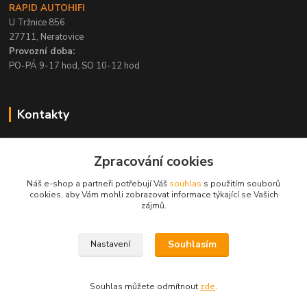
RAPID AUTOHIFI
U Tržnice 856
27711, Neratovice
Provozní doba:
PO-PÁ 9-17 hod, SO 10-12 hod
Kontakty
+420 315 695 567
Zpracování cookies
PO-PÁ / 9-17 hod, SO 10-12 hod
Náš e-shop a partneři potřebují Váš
souhlas
s použitím souborů
info@rapid-autohifi.com
cookies, aby Vám mohli zobrazovat informace týkající se Vašich
zájmů.
Souhlasím
Nastavení
Všechna práva vyhrazena © 2004-2024 Rapid Autohifi
Souhlas můžete odmítnout
zde
.
Vytvořeno na
Eshop-rychle.cz