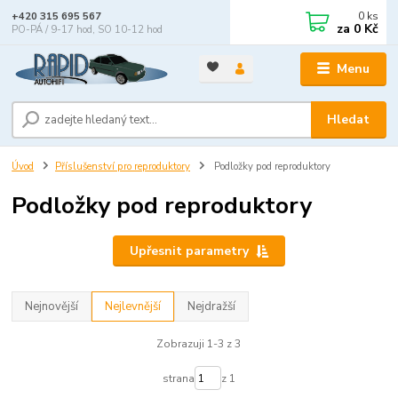
0
ks
+420 315 695 567
za
0 Kč
PO-PÁ / 9-17 hod, SO 10-12 hod
Menu
Hledat
Úvod
Příslušenství pro reproduktory
Podložky pod reproduktory
Podložky pod reproduktory
Upřesnit parametry
Nejnovější
Nejlevnější
Nejdražší
Zobrazuji 1-3 z 3
strana
z 1