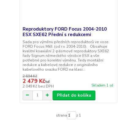
Reproduktory FORD Focus 2004-2010
ESX SXE62 Přední s redukcemi
Sada pro výměnu předních reproduktorů ve voze
FORD Focus MkII. (od r.v. 2004-2010). Obsahuje
kvalitní koaxiální 2-pásmové reproduktory SXE62
řady Signum německého výrobce ESX a vše
potřebné pro korektní výměnu. Tedy montážní
redukce a kabelové redukce z originálního
kabelového svazku FORD na klasi...
2 694 Kč
2 479 Kč
/
sd
Skladem 1 sd
2 049 Kč
bez DPH
Přidat do košíku
strana
z 1