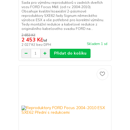
Sada pro výměnu reproduktorů v zadních dveřích
vozu FORD Focus MkII. (od r.v. 2004-2010).
Obsahuje kvalitní koaxiální 2-pásmové
reproduktory SXE62 řady Signum německého
výrobce ESX a vše potřebné pro korektní výměnu.
Tedy montážní redukce a kabelové redukce z
originálního kabelového svazku FORD na...
2 653 Kč
2 453 Kč
/
sd
Skladem 1 sd
2 027 Kč
bez DPH
Přidat do košíku