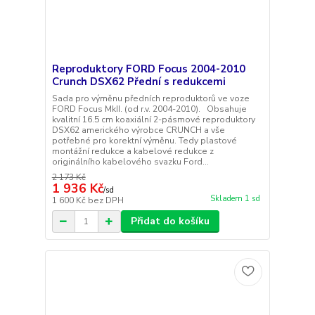
Reproduktory FORD Focus 2004-2010
Crunch DSX62 Přední s redukcemi
Sada pro výměnu předních reproduktorů ve voze
FORD Focus MkII. (od r.v. 2004-2010). Obsahuje
kvalitní 16.5 cm koaxiální 2-pásmové reproduktory
DSX62 amerického výrobce CRUNCH a vše
potřebné pro korektní výměnu. Tedy plastové
montážní redukce a kabelové redukce z
originálního kabelového svazku Ford...
2 173 Kč
1 936 Kč
/
sd
Skladem 1 sd
1 600 Kč
bez DPH
Přidat do košíku