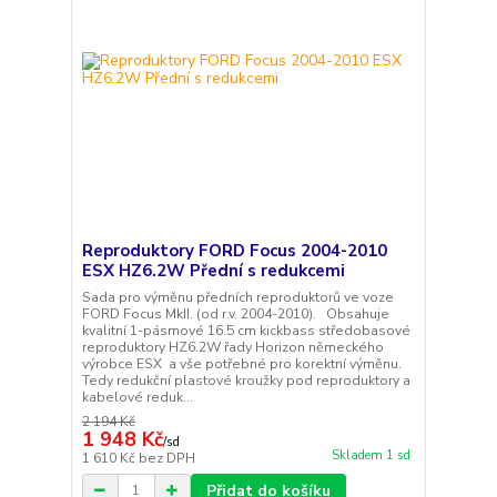
Reproduktory FORD Focus 2004-2010
ESX HZ6.2W Přední s redukcemi
Sada pro výměnu předních reproduktorů ve voze
FORD Focus MkII. (od r.v. 2004-2010). Obsahuje
kvalitní 1-pásmové 16.5 cm kickbass středobasové
reproduktory HZ6.2W řady Horizon německého
výrobce ESX a vše potřebné pro korektní výměnu.
Tedy redukční plastové kroužky pod reproduktory a
kabelové reduk...
2 194 Kč
1 948 Kč
/
sd
Skladem 1 sd
1 610 Kč
bez DPH
Přidat do košíku