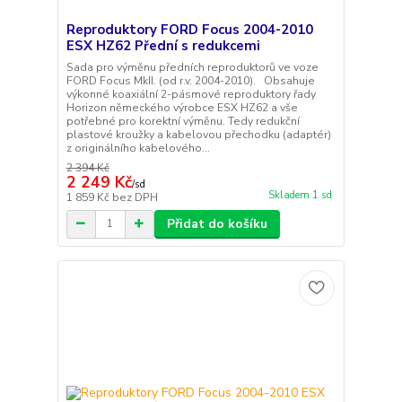
Reproduktory FORD Focus 2004-2010
ESX HZ62 Přední s redukcemi
Sada pro výměnu předních reproduktorů ve voze
FORD Focus MkII. (od r.v. 2004-2010). Obsahuje
výkonné koaxiální 2-pásmové reproduktory řady
Horizon německého výrobce ESX HZ62 a vše
potřebné pro korektní výměnu. Tedy redukční
plastové kroužky a kabelovou přechodku (adaptér)
z originálního kabelového...
2 394 Kč
2 249 Kč
/
sd
Skladem 1 sd
1 859 Kč
bez DPH
Přidat do košíku