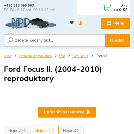
0
ks
+420 315 695 567
za
0 Kč
PO-PÁ / 9-17 hod, SO 10-12 hod
Menu
Hledat
Úvod
Výměna reproduktorů
Ford
Ford Focus
Focus II.
Ford Focus II. (2004-2010)
reproduktory
Upřesnit parametry
Nejnovější
Nejlevnější
Nejdražší