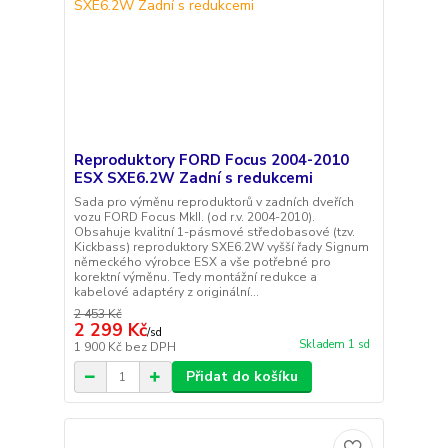
Reproduktory FORD Focus 2004-2010
ESX SXE6.2W Zadní s redukcemi
Sada pro výměnu reproduktorů v zadních dveřích
vozu FORD Focus MkII. (od r.v. 2004-2010).
Obsahuje kvalitní 1-pásmové středobasové (tzv.
Kickbass) reproduktory SXE6.2W vyšší řady Signum
německého výrobce ESX a vše potřebné pro
korektní výměnu. Tedy montážní redukce a
kabelové adaptéry z originální...
2 453 Kč
2 299 Kč
/
sd
Skladem 1 sd
1 900 Kč
bez DPH
Přidat do košíku