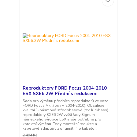
Reproduktory FORD Focus 2004-2010
ESX SXE6.2W Přední s redukcemi
Sada pro výměnu předních reproduktorů ve voze
FORD Focus MkII.(od r.v. 2004-2010). Obsahuje
kvalitní 1-pásmové středobasové (tzv. Kickbass)
reproduktory SXE6.2W vyšší řady Signum
německého výrobce ESX a vše potřebné pro
korektní výměnu. Tedy montážní redukce a
kabelové adaptéry z originálního kabelo...
2 494 Kč