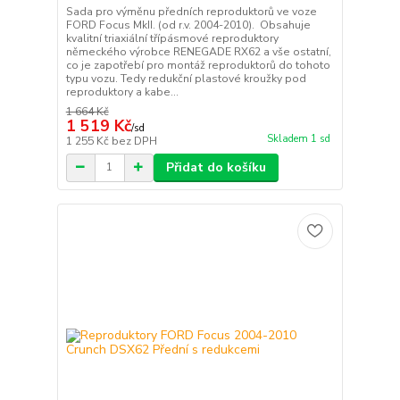
Sada pro výměnu předních reproduktorů ve voze
FORD Focus MkII. (od r.v. 2004-2010). Obsahuje
kvalitní triaxiální třípásmové reproduktory
německého výrobce RENEGADE RX62 a vše ostatní,
co je zapotřebí pro montáž reproduktorů do tohoto
typu vozu. Tedy redukční plastové kroužky pod
reproduktory a kabe...
1 664 Kč
1 519 Kč
/
sd
Skladem 1 sd
1 255 Kč
bez DPH
Přidat do košíku