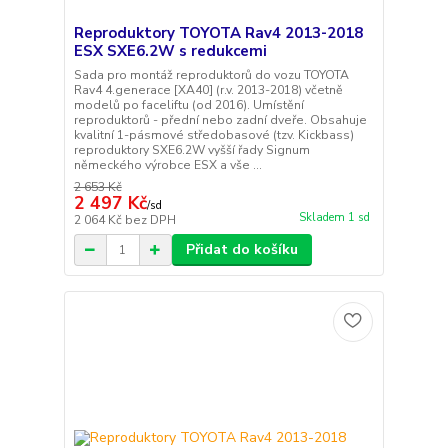
Reproduktory TOYOTA Rav4 2013-2018
ESX SXE6.2W s redukcemi
Sada pro montáž reproduktorů do vozu TOYOTA
Rav4 4.generace [XA40] (r.v. 2013-2018) včetně
modelů po faceliftu (od 2016). Umístění
reproduktorů - přední nebo zadní dveře. Obsahuje
kvalitní 1-pásmové středobasové (tzv. Kickbass)
reproduktory SXE6.2W vyšší řady Signum
německého výrobce ESX a vše ...
2 653 Kč
2 497 Kč
/
sd
Skladem 1 sd
2 064 Kč
bez DPH
Přidat do košíku