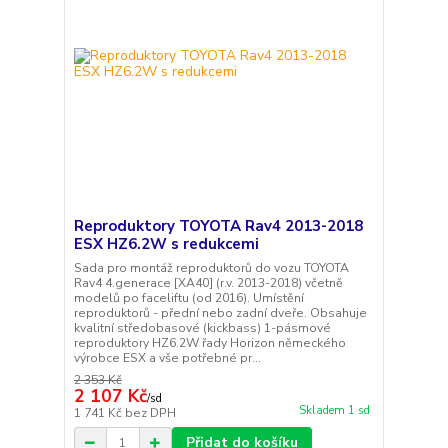
Reproduktory TOYOTA Rav4 2013-2018
ESX HZ6.2W s redukcemi
Sada pro montáž reproduktorů do vozu TOYOTA
Rav4 4.generace [XA40] (r.v. 2013-2018) včetně
modelů po faceliftu (od 2016). Umístění
reproduktorů - přední nebo zadní dveře. Obsahuje
kvalitní středobasové (kickbass) 1-pásmové
reproduktory HZ6.2W řady Horizon německého
výrobce ESX a vše potřebné pr...
2 353 Kč
2 107 Kč
/
sd
Skladem 1 sd
1 741 Kč
bez DPH
Přidat do košíku