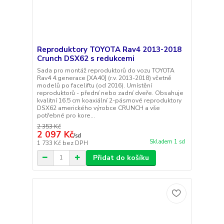
Reproduktory TOYOTA Rav4 2013-2018
Crunch DSX62 s redukcemi
Sada pro montáž reproduktorů do vozu TOYOTA
Rav4 4.generace [XA40] (r.v. 2013-2018) včetně
modelů po faceliftu (od 2016). Umístění
reproduktorů - přední nebo zadní dveře. Obsahuje
kvalitní 16.5 cm koaxiální 2-pásmové reproduktory
DSX62 amerického výrobce CRUNCH a vše
potřebné pro kore...
2 353 Kč
2 097 Kč
/
sd
Skladem 1 sd
1 733 Kč
bez DPH
Přidat do košíku