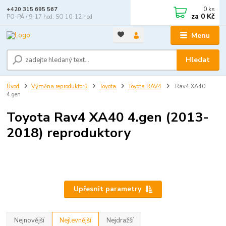
0
ks
+420 315 695 567
za
0 Kč
PO-PÁ / 9-17 hod, SO 10-12 hod
Menu
Hledat
Úvod
Výměna reproduktorů
Toyota
Toyota RAV4
Rav4 XA40
4.gen
Toyota Rav4 XA40 4.gen (2013-
2018) reproduktory
Upřesnit parametry
Nejnovější
Nejlevnější
Nejdražší