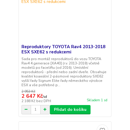
Reproduktory TOYOTA Rav4 2013-2018
ESX SXE62 s redukcemi
Sada pro montáž reproduktorů do vozu TOYOTA
Rav4 4.generace [XA40] (r.v. 2013-2018) včetně
modelů po faceliftu (od 2016). Umístění
reproduktorů - přední nebo zadní dveře. Obsahuje
kvalitní koaxiální 2-pásmové reproduktory SXE62
vyšší řady Signum Elite řady německého výrobce
ESX a vše potřebné p...
2 953 Kč
2 647 Kč
/
sd
Skladem 1 sd
2 188 Kč
bez DPH
Přidat do košíku