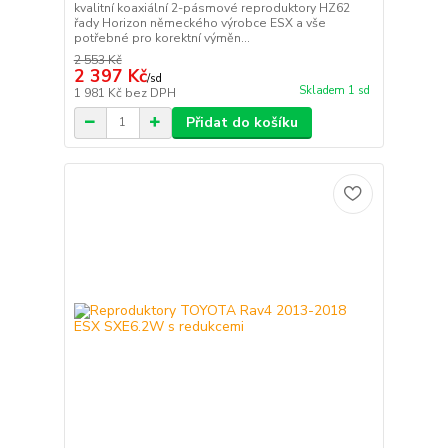
kvalitní koaxiální 2-pásmové reproduktory HZ62
řady Horizon německého výrobce ESX a vše
potřebné pro korektní výměn...
2 553 Kč
2 397 Kč
/
sd
Skladem 1 sd
1 981 Kč
bez DPH
Přidat do košíku