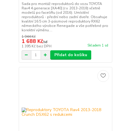
Sada pro montáž reproduktorů do vozu TOYOTA
Rav4 4.generace [XA40] (r.v. 2013-2018) včetně
modelů po faceliftu (od 2016). Umístění
reproduktorů - přední nebo zadní dveře. Obsahuje
kvalitní 16.5 cm 3-pásmové reproduktory RX62
německého výrobce Renegade a vše potřebné pro
korektní výměnu....
1 944 Kč
1 688 Kč
/
sd
Skladem 1 sd
1 395 Kč
bez DPH
Přidat do košíku