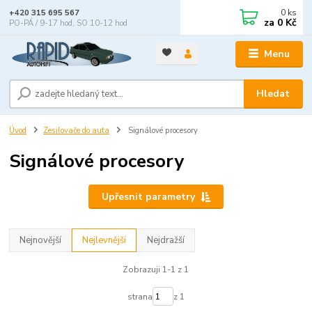
0
ks
+420 315 695 567
za
0 Kč
PO-PÁ / 9-17 hod, SO 10-12 hod
Menu
Hledat
Úvod
Zesilovače do auta
Signálové procesory
Signálové procesory
Upřesnit parametry
Nejnovější
Nejlevnější
Nejdražší
Zobrazuji 1-1 z 1
strana
z 1