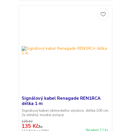
Signálový kabel Renagade REN1RCA
délka 1 m
Signálový kabel německého výrobce, délka 100 cm,
2x stíněný, modrá izolace.
135 Kč
135 Kč
/
ks
Skladem 12 ks
112 Kč
bez DPH