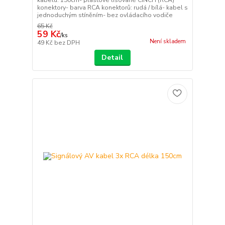
konektory- barva RCA konektorů: rudá / bílá- kabel s
jednoduchým stíněním- bez ovládacího vodiče
65 Kč
59 Kč
/
ks
Není skladem
49 Kč
bez DPH
Detail