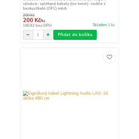
výrobce- splétané kabely (tzv. twist)- vodiče z
bezkyslíkaté (OFC) mědi
200 Kč
200 Kč
/
ks
Skladem 1 ks
165 Kč
bez DPH
Přidat do košíku