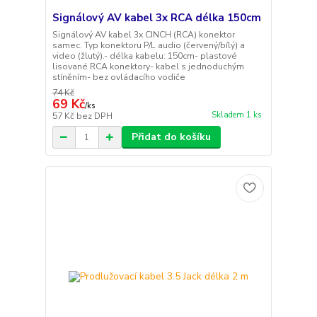
Signálový AV kabel 3x RCA délka 150cm
Signálový AV kabel 3x CINCH (RCA) konektor
samec. Typ konektoru P/L audio (červený/bílý) a
video (žlutý).- délka kabelu: 150cm- plastové
lisované RCA konektory- kabel s jednoduchým
stíněním- bez ovládacího vodiče
74 Kč
69 Kč
/
ks
Skladem 1 ks
57 Kč
bez DPH
Přidat do košíku