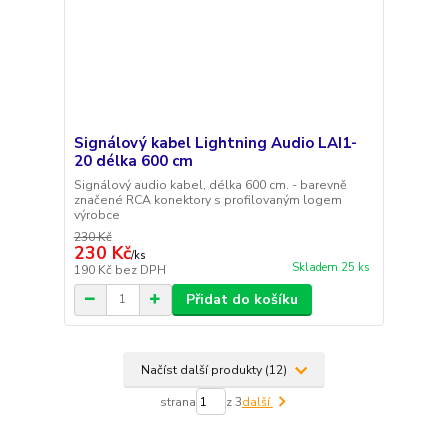
Signálový kabel Lightning Audio LAI1-
20 délka 600 cm
Signálový audio kabel, délka 600 cm. - barevně
značené RCA konektory s profilovaným logem
výrobce
230 Kč
230 Kč
/
ks
Skladem 25 ks
190 Kč
bez DPH
Přidat do košíku
Načíst další produkty (12)
strana
z 3
další