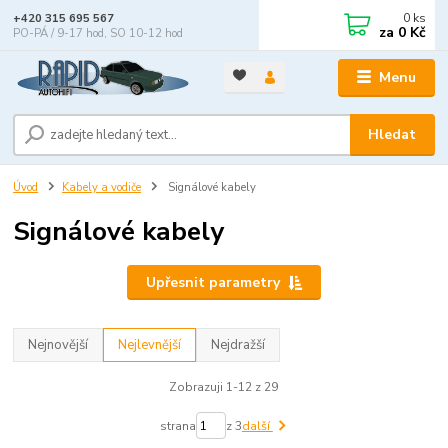
0
ks
+420 315 695 567
za
0 Kč
PO-PÁ / 9-17 hod, SO 10-12 hod
Menu
Hledat
Úvod
Kabely a vodiče
Signálové kabely
Signálové kabely
Upřesnit parametry
Nejnovější
Nejlevnější
Nejdražší
Zobrazuji 1-12 z 29
strana
z 3
další