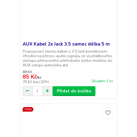
AUX Kabel 2x Jack 3.5 samec délka 5 m
Propojovací stereo kabel s 3.5 Jack konektorem.
Vhodný na přenos audio signálu ze sluchátkového
výstupu přenosného přehrávače (nebo mobilu) do
AUX vstupu autorádia atd.
89 Kč
85 Kč
/
ks
Skladem 1 ks
70 Kč
bez DPH
Přidat do košíku
Akce