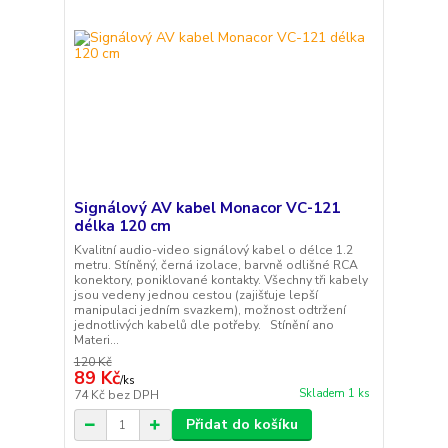
Signálový AV kabel Monacor VC-121
délka 120 cm
Kvalitní audio-video signálový kabel o délce 1.2
metru. Stíněný, černá izolace, barvně odlišné RCA
konektory, poniklované kontakty. Všechny tři kabely
jsou vedeny jednou cestou (zajišťuje lepší
manipulaci jedním svazkem), možnost odtržení
jednotlivých kabelů dle potřeby. Stínění ano
Materi...
120 Kč
89 Kč
/
ks
Skladem 1 ks
74 Kč
bez DPH
Přidat do košíku