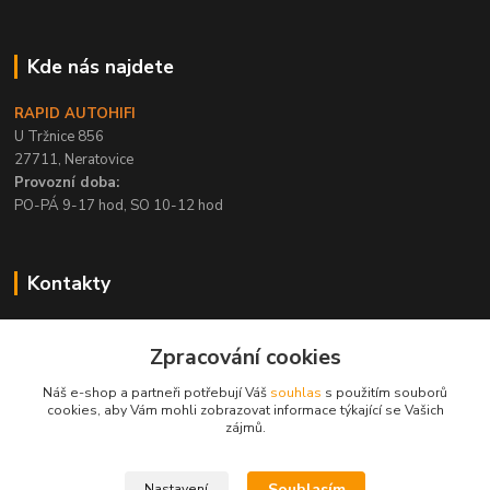
Kde nás najdete
RAPID AUTOHIFI
U Tržnice 856
27711, Neratovice
Provozní doba:
PO-PÁ 9-17 hod, SO 10-12 hod
Kontakty
+420 315 695 567
Zpracování cookies
PO-PÁ / 9-17 hod, SO 10-12 hod
Náš e-shop a partneři potřebují Váš
souhlas
s použitím souborů
info@rapid-autohifi.com
cookies, aby Vám mohli zobrazovat informace týkající se Vašich
zájmů.
Souhlasím
Nastavení