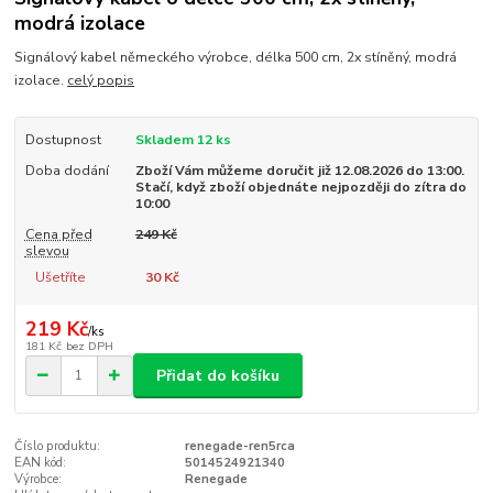
modrá izolace
Signálový kabel německého výrobce, délka 500 cm, 2x stíněný, modrá
izolace.
celý popis
Dostupnost
Skladem 12 ks
Doba dodání
Zboží Vám můžeme doručit již 12.08.2026 do 13:00.
Stačí, když zboží objednáte nejpozději do zítra do
10:00
Cena před
249 Kč
slevou
Ušetříte
30 Kč
219 Kč
/
ks
181 Kč
bez DPH
Přidat do košíku
Číslo produktu:
renegade-ren5rca
EAN kód:
5014524921340
Výrobce:
Renegade