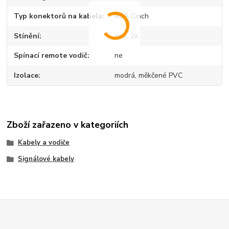
Typ konektorů na kabelu
RCA Cinch
Stínění
ano, 2x
Spínací remote vodič
ne
Izolace
modrá, měkčené PVC
Zboží zařazeno v kategoriích
Kabely a vodiče
Signálové kabely