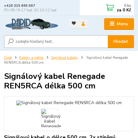
0
ks
+420 315 695 567
za
0 Kč
PO-PÁ / 9-17 hod, SO 10-12 hod
Menu
Hledat
Úvod
Kabely a vodiče
Signálové kabely
Signálový kabel Renegade
REN5RCA délka 500 cm
Signálový kabel Renegade
REN5RCA délka 500 cm
Signálový kabel o délce 500 cm, 2x stíněný,