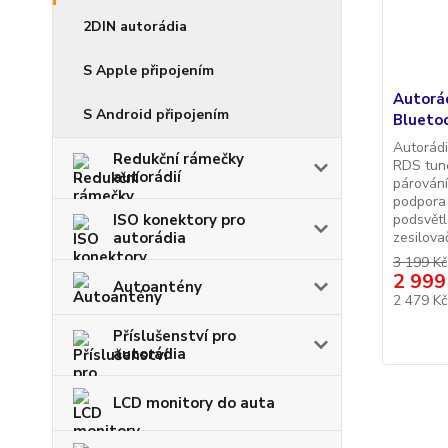
2DIN autorádia
S Apple připojením
Autorá
S Android připojením
Blueto
Autorádi
Redukční rámečky
RDS tune
autorádií
párování
podpora 
ISO konektory pro
podsvětl
autorádia
zesilova
3 199 Kč
2 999
Autoantény
2 479 K
Příslušenství pro
autorádia
LCD monitory do auta