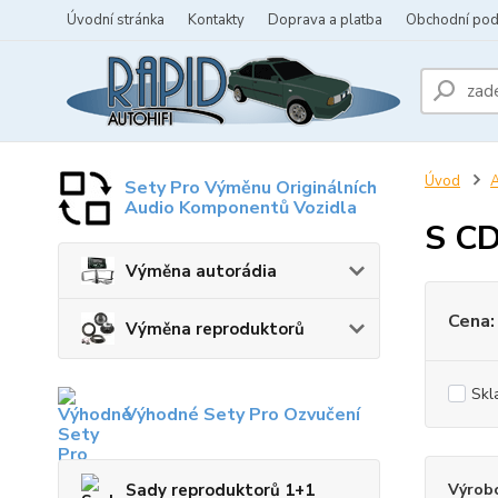
Úvodní stránka
Kontakty
Doprava a platba
Obchodní po
Úvod
A
Sety Pro Výměnu Originálních
Audio Komponentů Vozidla
S CD
Výměna autorádia
Cena:
Výměna reproduktorů
Skl
Výhodné Sety Pro Ozvučení
Sady reproduktorů 1+1
Výrob