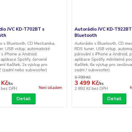
dio JVC KD-T702BT s
Autorádio JVC KD-T922BT
oth
Bluetooth
o s Bluetooth, CD Mechanika,
Autorádio s Bluetooth, CD me
r, USB vstup, automatické
RDS tuner, USB vstup, automa
 s iPhone a Android,
párování s iPhone a Android, 
aplikace Spotify, červené
aplikace Spotify, měnitelné po
ení tlačítek, 2x výstup pro
tlačítek, 6x výstup pro zesilova
č (zadní nebo subwoofer)
zadní / subwoofer)
3 799 Kč
 Kč
3 499 Kč
/
ks
/
ks
Není skladem
N
č
bez DPH
2 892 Kč
bez DPH
Detail
Detail