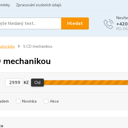
dmínky
Zpracování osobních údajů
Nevíte
Hledat
+420
PO-PÁ 
utorádia
S CD mechanikou
 mechanikou
Kč
Od
adem
Novinka
Akce
ce