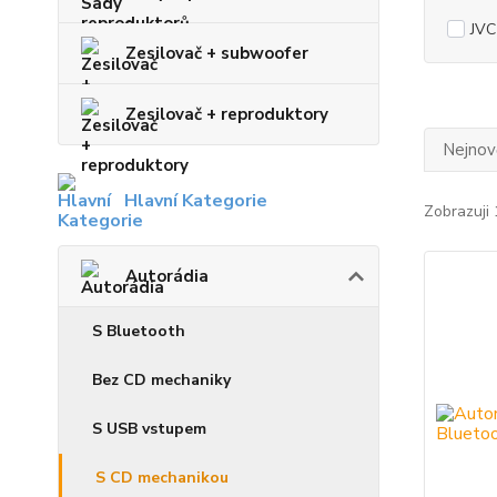
JVC
Zesilovač + subwoofer
Zesilovač + reproduktory
Nejnově
Hlavní Kategorie
Zobrazuji 
Autorádia
S Bluetooth
Bez CD mechaniky
S USB vstupem
S CD mechanikou