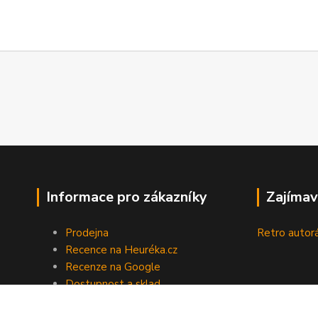
Informace pro zákazníky
Zajímav
Prodejna
Retro autor
Recence na Heuréka.cz
Recenze na Google
Dostupnost a sklad
Doprava a platba
Obchodní podmínky