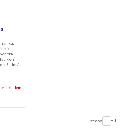
 s
chanika,
tické
podpora
dbarvení
č (přední /
ení skladem
strana
z 1