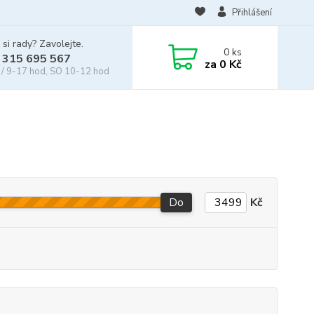
Přihlášení
 si rady? Zavolejte.
0
ks
 315 695 567
za
0 Kč
/ 9-17 hod, SO 10-12 hod
Do
Kč