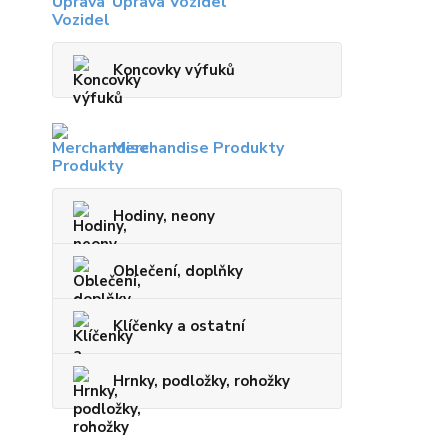
Úprava Vozidel
Koncovky výfuků
Merchandise Produkty
Hodiny, neony
Oblečení, doplňky
Klíčenky a ostatní
Hrnky, podložky, rohožky