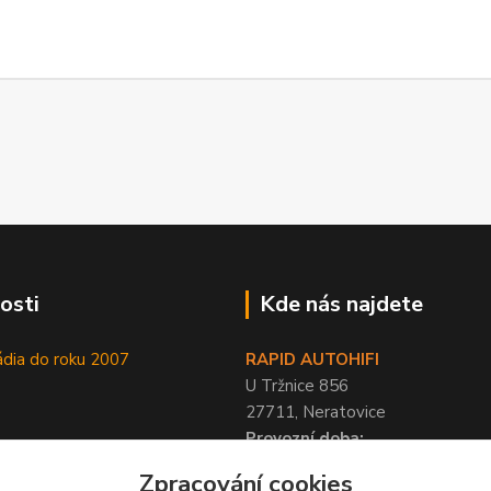
osti
Kde nás najdete
ádia do roku 2007
RAPID AUTOHIFI
U Tržnice 856
27711, Neratovice
Provozní doba:
PO-PÁ 9-17 hod, SO 10-12 hod
Zpracování cookies