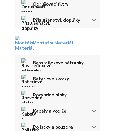
Odrušovací filtry
Příslušenství, doplňky
Montážní Materiál
Bassreflexové nátrubky
Bateriové svorky
Rozvodné bloky
Kabely a vodiče
Pojistky a pouzdra