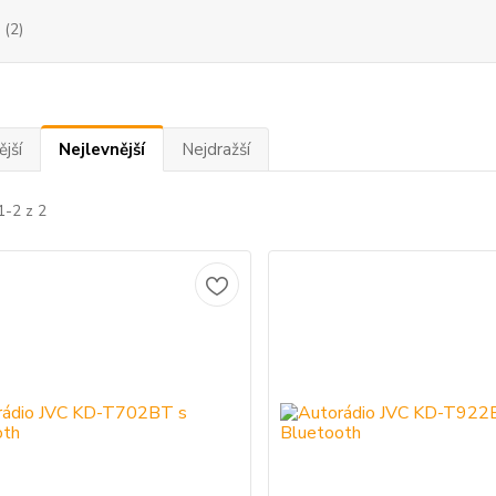
(2)
jší
Nejlevnější
Nejdražší
1-2 z 2