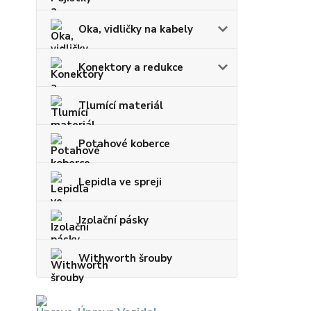
Oka, vidličky na kabely
Konektory a redukce
Tlumící materiál
Potahové koberce
Lepidla ve spreji
Izolační pásky
Withworth šrouby