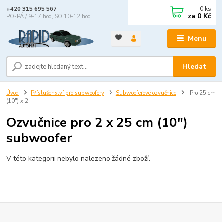
0
ks
+420 315 695 567
za
0 Kč
PO-PÁ / 9-17 hod, SO 10-12 hod
Menu
Hledat
Úvod
Příslušenství pro subwoofery
Subwooferové ozvučnice
Pro 25 cm
(10") x 2
Ozvučnice pro 2 x 25 cm (10")
subwoofer
V této kategorii nebylo nalezeno žádné zboží.