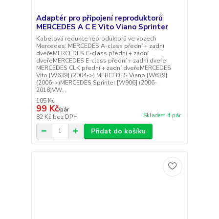
Adaptér pro připojení reproduktorů
MERCEDES A C E Vito Viano Sprinter
Kabelová redukce reproduktorů ve vozech
Mercedes: MERCEDES A-class přední + zadní
dveřeMERCEDES C-class přední + zadní
dveřeMERCEDES E-class přední + zadní dveře
MERCEDES CLK přední + zadní dveřeMERCEDES
Vito [W639] (2004->) MERCEDES Viano [W639]
(2006->)MERCEDES Sprinter [W906] (2006-
2018)VW...
105 Kč
99 Kč
/
pár
Skladem 4 pár
82 Kč
bez DPH
Přidat do košíku