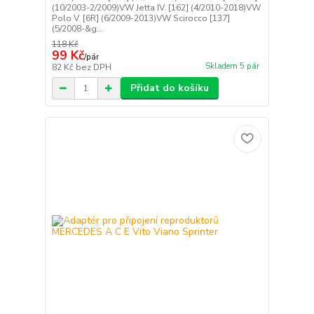
(10/2003-2/2009)VW Jetta IV. [162] (4/2010-2018)VW
Polo V. [6R] (6/2009-2013)VW Scirocco [137]
(5/2008-&g...
118 Kč
99 Kč
/
pár
Skladem 5 pár
82 Kč
bez DPH
Přidat do košíku