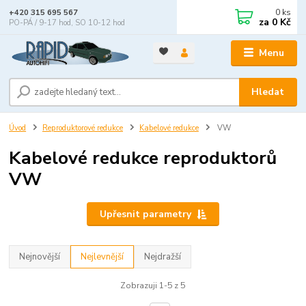
0
ks
+420 315 695 567
za
0 Kč
PO-PÁ / 9-17 hod, SO 10-12 hod
Menu
Hledat
Úvod
Reproduktorové redukce
Kabelové redukce
VW
Kabelové redukce reproduktorů
VW
Upřesnit parametry
Nejnovější
Nejlevnější
Nejdražší
Zobrazuji 1-5 z 5