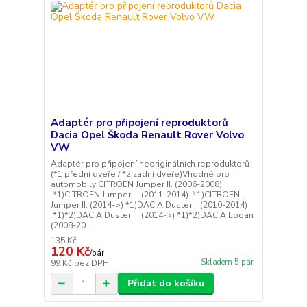
Adaptér pro připojení reproduktorů
Dacia Opel Škoda Renault Rover Volvo
VW
Adaptér pro připojení neoriginálních reproduktorů
(*1 přední dveře / *2 zadní dveře)Vhodné pro
automobily:CITROEN Jumper II. (2006-2008)
*1)CITROEN Jumper II. (2011-2014) *1)CITROEN
Jumper II. (2014->) *1)DACIA Duster I. (2010-2014)
*1)*2)DACIA Duster II. (2014->) *1)*2)DACIA Logan
(2008-20...
135 Kč
120 Kč
/
pár
Skladem 5 pár
99 Kč
bez DPH
Přidat do košíku