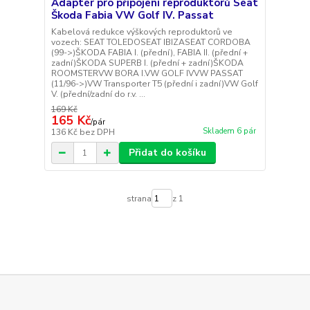
Adaptér pro připojení reproduktorů Seat
Škoda Fabia VW Golf IV. Passat
Kabelová redukce výškových reproduktorů ve
vozech: SEAT TOLEDOSEAT IBIZASEAT CORDOBA
(99->)ŠKODA FABIA I. (přední), FABIA II. (přední +
zadní)ŠKODA SUPERB I. (přední + zadní)ŠKODA
ROOMSTERVW BORA I.VW GOLF IVVW PASSAT
(11/96->)VW Transporter T5 (přední i zadní)VW Golf
V. (přední/zadní do r.v. ...
169 Kč
165 Kč
/
pár
Skladem 6 pár
136 Kč
bez DPH
Přidat do košíku
strana
z 1