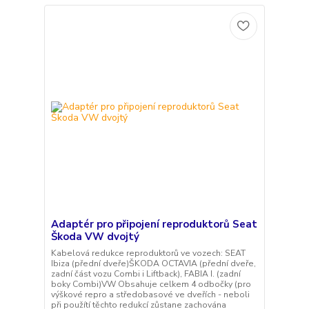
Adaptér pro připojení reproduktorů Seat
Škoda VW dvojtý
Kabelová redukce reproduktorů ve vozech: SEAT
Ibiza (přední dveře)ŠKODA OCTAVIA (přední dveře,
zadní část vozu Combi i Liftback), FABIA I. (zadní
boky Combi)VW Obsahuje celkem 4 odbočky (pro
výškové repro a středobasové ve dveřích - neboli
při použítí těchto redukcí zůstane zachována