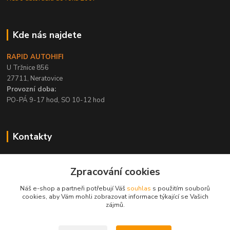
Kde nás najdete
RAPID AUTOHIFI
U Tržnice 856
27711, Neratovice
Provozní doba:
PO-PÁ 9-17 hod, SO 10-12 hod
Kontakty
+420 315 695 567
Zpracování cookies
PO-PÁ / 9-17 hod, SO 10-12 hod
Náš e-shop a partneři potřebují Váš
souhlas
s použitím souborů
info@rapid-autohifi.com
cookies, aby Vám mohli zobrazovat informace týkající se Vašich
zájmů.