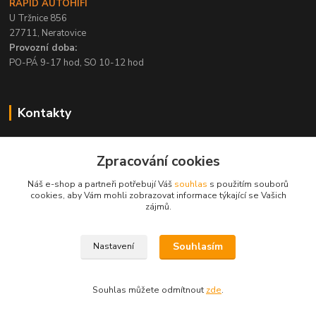
RAPID AUTOHIFI
U Tržnice 856
27711, Neratovice
Provozní doba:
PO-PÁ 9-17 hod, SO 10-12 hod
Kontakty
+420 315 695 567
Zpracování cookies
PO-PÁ / 9-17 hod, SO 10-12 hod
Náš e-shop a partneři potřebují Váš
souhlas
s použitím souborů
info@rapid-autohifi.com
cookies, aby Vám mohli zobrazovat informace týkající se Vašich
zájmů.
Souhlasím
Nastavení
Všechna práva vyhrazena © 2004-2024 Rapid Autohifi
Souhlas můžete odmítnout
zde
.
Vytvořeno na
Eshop-rychle.cz