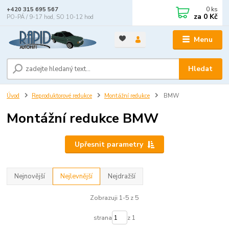
0
ks
+420 315 695 567
za
0 Kč
PO-PÁ / 9-17 hod, SO 10-12 hod
Menu
Hledat
Úvod
Reproduktorové redukce
Montážní redukce
BMW
Montážní redukce BMW
Upřesnit parametry
Nejnovější
Nejlevnější
Nejdražší
Zobrazuji 1-5 z 5
strana
z 1