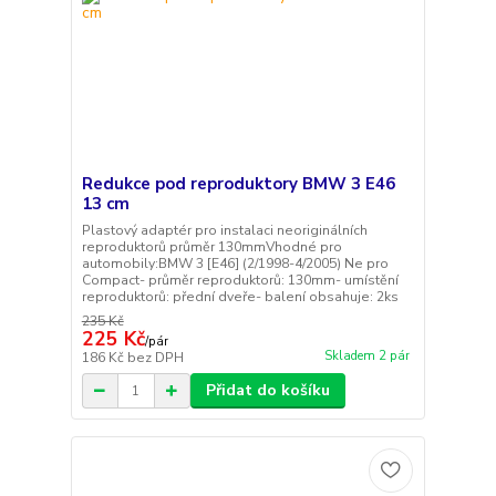
Redukce pod reproduktory BMW 3 E46
13 cm
Plastový adaptér pro instalaci neoriginálních
reproduktorů průměr 130mmVhodné pro
automobily:BMW 3 [E46] (2/1998-4/2005) Ne pro
Compact- průměr reproduktorů: 130mm- umístění
reproduktorů: přední dveře- balení obsahuje: 2ks
235 Kč
225 Kč
/
pár
Skladem 2 pár
186 Kč
bez DPH
Přidat do košíku