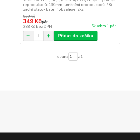
sedanBMW 3 [E36] (3/1992-4/1999) coupe - průměr
reproduktorů: 130mm- umístění reproduktorů: *8) -
zadní plato- balení obsahuje: 2ks
539 Kč
349 Kč
/
pár
Skladem 1 pár
288 Kč
bez DPH
Přidat do košíku
strana
z 1