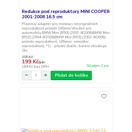
Redukce pod reproduktory MINI COOPER
2001-2008 16.5 cm
Plastový adaptér pro instalaci neoriginálních
reproduktorů průměr 165mm.Vhodné pro
automobily:BMW Mini [R50] (2001-8/2006)BMW Mini
[R52] (2004-8/2008)BMW Mini [R53] (2002-8/2006)-
průměr reproduktorů: 165mm- umístění
reproduktorů: *1) - přední dveře- balení obsahuje:
2ks
205 Kč
199 Kč
/
pár
Skladem 2 pár
164 Kč
bez DPH
Přidat do košíku