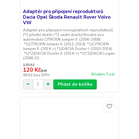
Adaptér pro připojení reproduktorů
Dacia Opel Škoda Renault Rover Volvo
VW
Adaptér pro připojení neoriginálních reproduktorů
(*1 přední dveře / *2 zadní dveře)Vhodné pro
automobily:CITROEN Jumper II. (2006-2008)
*1)CITROEN Jumper II. (2011-2014) *1)CITROEN
Jumper II. (2014->) *1)DACIA Duster I. (2010-2014)
*1)*2)DACIA Duster II. (2014->) *1)*2)DACIA Logan
(2008-20...
135 Kč
120 Kč
/
pár
Skladem 5 pár
99 Kč
bez DPH
Přidat do košíku