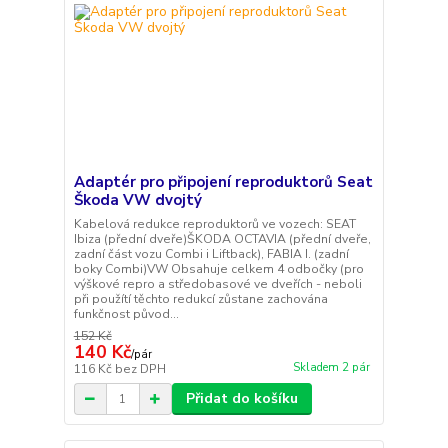
Adaptér pro připojení reproduktorů Seat
Škoda VW dvojtý
Kabelová redukce reproduktorů ve vozech: SEAT
Ibiza (přední dveře)ŠKODA OCTAVIA (přední dveře,
zadní část vozu Combi i Liftback), FABIA I. (zadní
boky Combi)VW Obsahuje celkem 4 odbočky (pro
výškové repro a středobasové ve dveřích - neboli
při použítí těchto redukcí zůstane zachována
funkčnost původ...
152 Kč
140 Kč
/
pár
Skladem 2 pár
116 Kč
bez DPH
Přidat do košíku