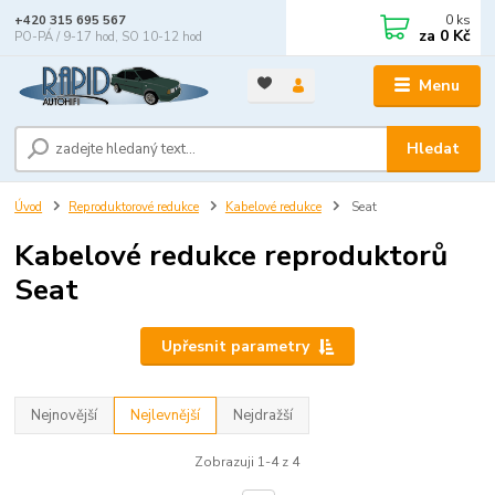
0
ks
+420 315 695 567
za
0 Kč
PO-PÁ / 9-17 hod, SO 10-12 hod
Menu
Hledat
Úvod
Reproduktorové redukce
Kabelové redukce
Seat
Kabelové redukce reproduktorů
Seat
Upřesnit parametry
Nejnovější
Nejlevnější
Nejdražší
Zobrazuji 1-4 z 4