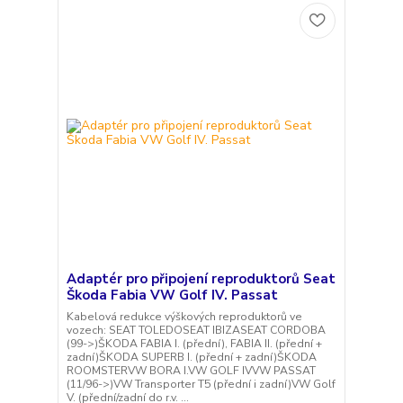
Adaptér pro připojení reproduktorů Seat
Škoda Fabia VW Golf IV. Passat
Kabelová redukce výškových reproduktorů ve
vozech: SEAT TOLEDOSEAT IBIZASEAT CORDOBA
(99->)ŠKODA FABIA I. (přední), FABIA II. (přední +
zadní)ŠKODA SUPERB I. (přední + zadní)ŠKODA
ROOMSTERVW BORA I.VW GOLF IVVW PASSAT
(11/96->)VW Transporter T5 (přední i zadní)VW Golf
V. (přední/zadní do r.v. ...