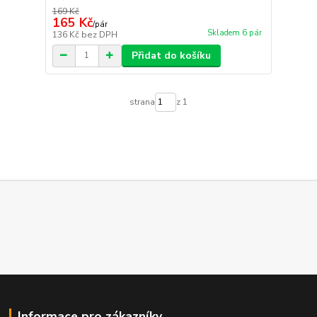
169 Kč
165 Kč
/
pár
Skladem 6 pár
136 Kč
bez DPH
Přidat do košíku
strana
z 1
Informace pro zákazníky