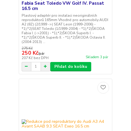
Fabia Seat Toledo VW Golf IV. Passat
16.5 cm
Plastový adaptér pro instalaci neoriginálních
reproduktorů 165mm Vhodné pro automobily:AUDI
A2 (8Z) (2/1999 ->) SEAT Leon (1999-2006) -
*1),*2)SEAT Toledo (1/1999-2004) - *1),*2)ŠKODA
Fabia I. (->2001) - *1),*2)ŠKODA Superb I. -
*1),*2)ŠKODA Superb II. - *1),*2)ŠKODA Octavia II.
(2004-2013) ...
275 Kč
250 Kč
/
pár
Skladem 3 pár
207 Kč
bez DPH
Přidat do košíku