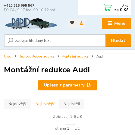
0
ks
+420 315 695 567
za
0 Kč
PO-PÁ / 9-17 hod, SO 10-12 hod
Menu
Hledat
Úvod
Reproduktorové redukce
Montážní redukce
Audi
Montážní redukce Audi
Upřesnit parametry
Nejnovější
Nejlevnější
Nejdražší
Zobrazuji 1-8 z 8
strana
z 1