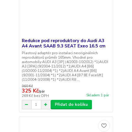
Redukce pod reproduktory do Audi A3
A4 Avant SAAB 9.3 SEAT Exeo 16.5 cm
Plastový adaptér pro instalaci neoriginálních
reproduktorů průměr 165mm. Vhodné pro
automobily:AUDI A3 [3P] (4/2003-10/2012) *1)AUDI
A3 [3PA] (9/2004-11/2012) *1)AUDI A4 [B6]
(10/2000-11/2004) *1) *2)AUDI A4 Avant [B6]
(9/2001-11/2004) *1) *2)AUDI A4 [B7 8E Facelift]
(11/2004-3/2008) *1) *2)AUDI R8 ...
360 Kč
325 Kč
/
pár
Skladem 1 pár
269 Kč
bez DPH
Přidat do košíku