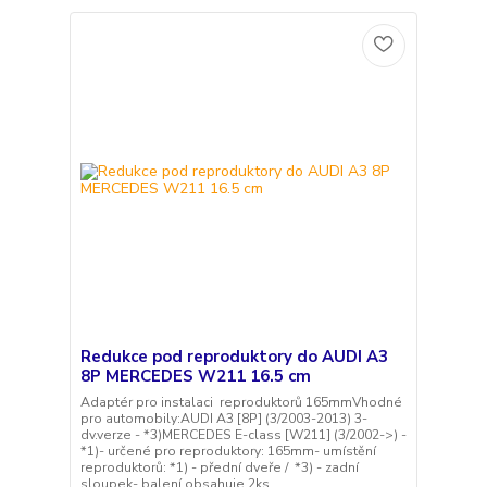
Redukce pod reproduktory do AUDI A3
8P MERCEDES W211 16.5 cm
Adaptér pro instalaci reproduktorů 165mmVhodné
pro automobily:AUDI A3 [8P] (3/2003-2013) 3-
dv.verze - *3)MERCEDES E-class [W211] (3/2002->) -
*1)- určené pro reproduktory: 165mm- umístění
reproduktorů: *1) - přední dveře / *3) - zadní
sloupek- balení obsahuje 2ks