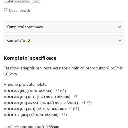
Hlídat cenu / dostupnost
Do oblíbených
Kompletní specifikace
Komentáře
0
Kompletní specifikace
Plastový adaptér pro instalaci neoriginálních reproduktorů průměr
165mm.
Vhodné pro automobily:
AUDI A3 [8L](1996-6/2003)
-
*2)*3)
AUDI A4 [B5] (8D) (11/1994-10/2000)
-*2)
AUDI A4 [B5] Avant (8D)(3/1995 -3/2001)
- *1)*2)
AUDI A6 [C5] (4B) (4/1997-04/2004
- *1)*2)
AUDI TT [8N] (6/1998-4/2006)
- *1)
- průměr reproduktorů: 165mm