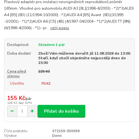
Plastový adaptér pro instalaci neoriginálních reproduktorů průměr
165mm. Vhodné pro automobily:AUDI A3 [8L](1996-6/2003) - *2)*3)AUDI
A4 [B5] (8D) (11/1994-10/2000) -*2)AUDI A4 [B5] Avant (8D)(3/1995
-3/2001) - *1)*2)AUDI A6 [C5] (4B) (4/1997-04/2004 - *1)*2)AUDI TT [8N]
(6/1998-4/2006) - *1)- pr...
celý popis
Dostupnost
Skladem 1 pár
Doba dodání
Zboží Vám můžeme doručit již 11.08.2026 do 13:00.
Stačí, když zboží objednáte nejpozději dnes do
23:00
Cena před
225 Kč
slevou
Ušetříte
70 Kč
155 Kč
/
pár
128 Kč
bez DPH
Přidat do košíku
Číslo produktu:
372159-350058
Výrobce:
Dorro