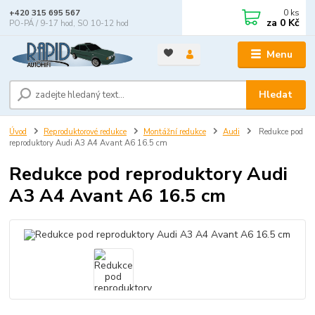
0
ks
+420 315 695 567
za
0 Kč
PO-PÁ / 9-17 hod, SO 10-12 hod
Menu
Hledat
Úvod
Reproduktorové redukce
Montážní redukce
Audi
Redukce pod
reproduktory Audi A3 A4 Avant A6 16.5 cm
Redukce pod reproduktory Audi
A3 A4 Avant A6 16.5 cm