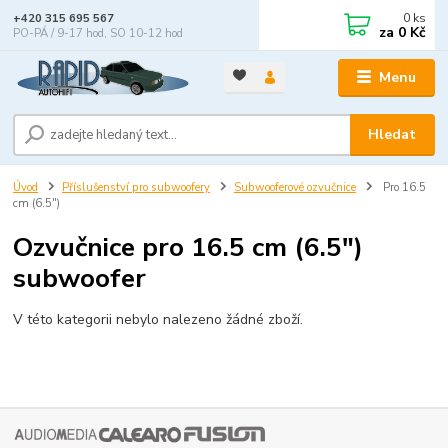
0
ks
+420 315 695 567
za
0 Kč
PO-PÁ / 9-17 hod, SO 10-12 hod
Menu
Hledat
Úvod
Příslušenství pro subwoofery
Subwooferové ozvučnice
Pro 16.5
cm (6.5")
Ozvučnice pro 16.5 cm (6.5")
subwoofer
V této kategorii nebylo nalezeno žádné zboží.