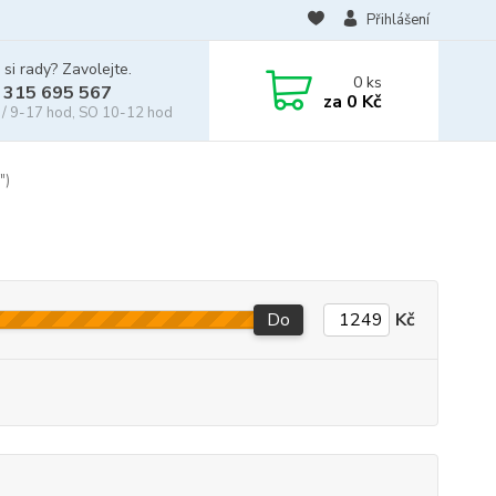
Přihlášení
 si rady? Zavolejte.
0
ks
 315 695 567
za
0 Kč
/ 9-17 hod, SO 10-12 hod
")
Do
Kč