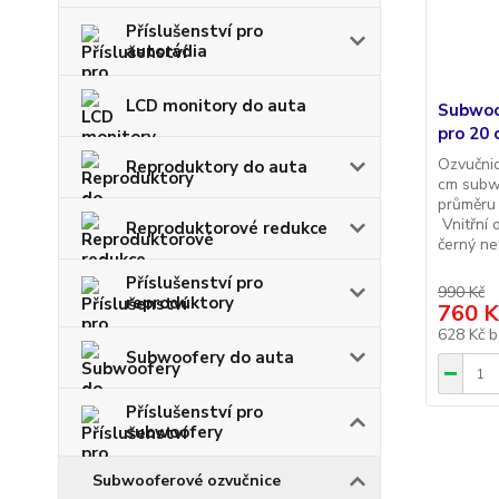
Příslušenství pro
autorádia
LCD monitory do auta
Subwoo
pro 20
Ozvučnic
Reproduktory do auta
cm subw
průměru
Vnitřní 
Reproduktorové redukce
černý ne
Příslušenství pro
990 Kč
reproduktory
760 K
628 Kč
b
Subwoofery do auta
Příslušenství pro
subwoofery
Subwooferové ozvučnice