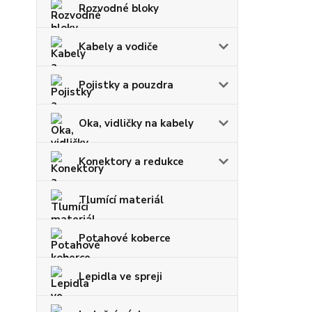
Rozvodné bloky
Kabely a vodiče
Pojistky a pouzdra
Oka, vidličky na kabely
Konektory a redukce
Tlumící materiál
Potahové koberce
Lepidla ve spreji