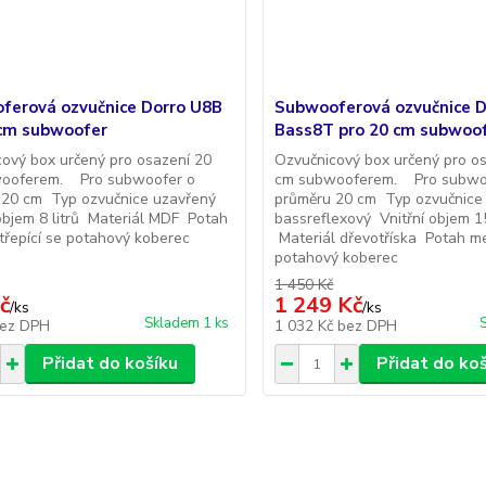
ferová ozvučnice Dorro U8B
Subwooferová ozvučnice D
 cm subwoofer
Bass8T pro 20 cm subwoo
ový box určený pro osazení 20
Ozvučnicový box určený pro o
ooferem. Pro subwoofer o
cm subwooferem. Pro subwo
 20 cm Typ ozvučnice uzavřený
průměru 20 cm Typ ozvučnice
objem 8 litrů Materiál MDF Potah
bassreflexový Vnitřní objem 15
třepící se potahový koberec
Materiál dřevotříska Potah m
potahový koberec
1 450 Kč
č
1 249 Kč
/
ks
/
ks
Skladem 1 ks
ez DPH
1 032 Kč
bez DPH
Přidat do košíku
Přidat do ko