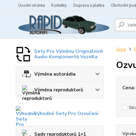
Úvodní stránka
Kontakty
Doprava a platba
Obchodní po
Úvod
P
Sety Pro Výměnu Originálních
Audio Komponentů Vozidla
Ozvu
Výměna autorádia
Cena:
Výměna reproduktorů
Skl
Výhodné Sety Pro Ozvučení
Výrob
Sady reproduktorů 1+1