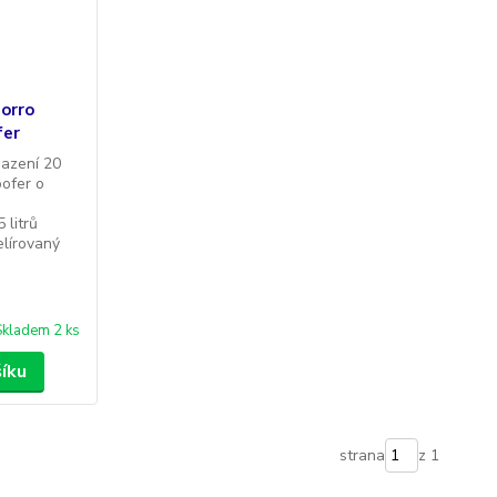
orro
fer
sazení 20
ofer o
 litrů
elírovaný
Skladem 2 ks
šíku
strana
z 1