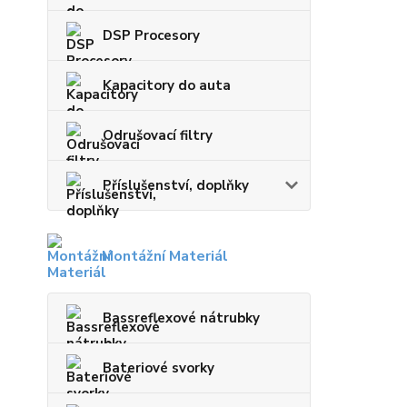
DSP Procesory
Kapacitory do auta
Odrušovací filtry
Příslušenství, doplňky
Montážní Materiál
Bassreflexové nátrubky
Bateriové svorky