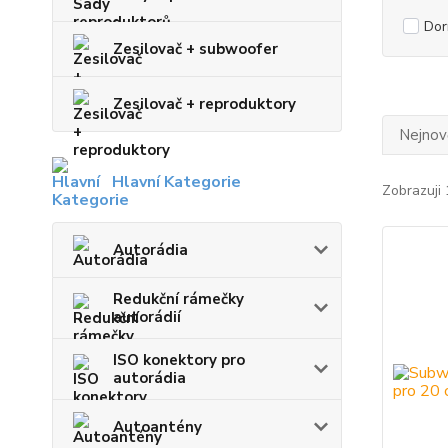
Dor
Zesilovač + subwoofer
Zesilovač + reproduktory
Nejnově
Hlavní Kategorie
Zobrazuji 
Autorádia
Redukční rámečky
autorádií
ISO konektory pro
autorádia
Autoantény