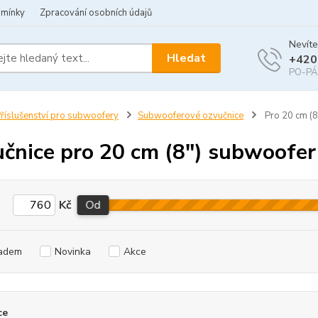
dmínky
Zpracování osobních údajů
Nevíte
Hledat
+420
PO-PÁ 
říslušenství pro subwoofery
Subwooferové ozvučnice
Pro 20 cm (8
čnice pro 20 cm (8") subwoofer
Kč
Od
adem
Novinka
Akce
ce