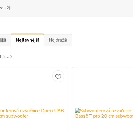
ro
(2)
jší
Nejlevnější
Nejdražší
1-2 z 2