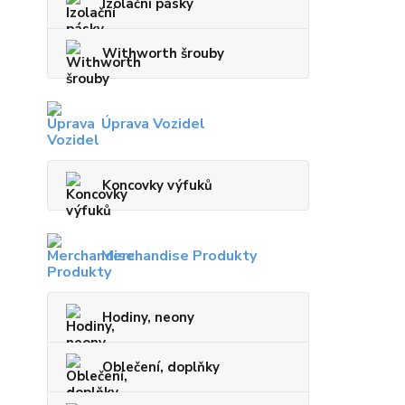
Izolační pásky
Withworth šrouby
Úprava Vozidel
Koncovky výfuků
Merchandise Produkty
Hodiny, neony
Oblečení, doplňky