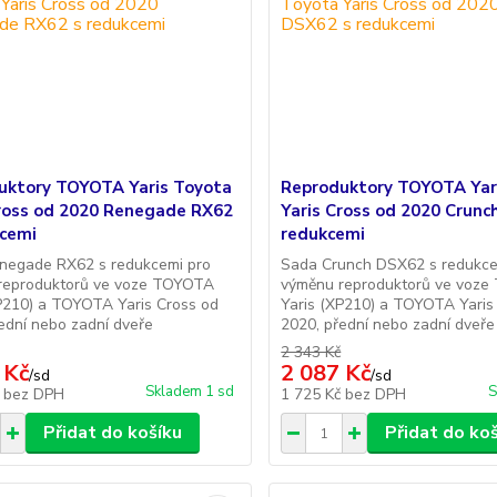
uktory TOYOTA Yaris Toyota
Reproduktory TOYOTA Yar
Cross od 2020 Renegade RX62
Yaris Cross od 2020 Crunc
kcemi
redukcemi
negade RX62 s redukcemi pro
Sada Crunch DSX62 s redukce
reproduktorů ve voze TOYOTA
výměnu reproduktorů ve voz
P210) a TOYOTA Yaris Cross od
Yaris (XP210) a TOYOTA Yaris
ední nebo zadní dveře
2020, přední nebo zadní dveře
2 343 Kč
 Kč
2 087 Kč
/
sd
/
sd
Skladem 1 sd
S
č
bez DPH
1 725 Kč
bez DPH
Přidat do košíku
Přidat do ko