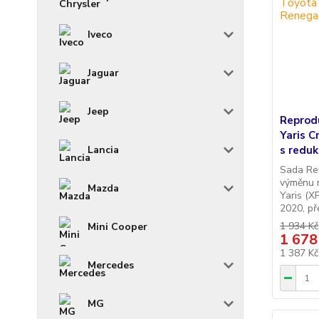
Iveco
Jaguar
Jeep
Reprod
Yaris 
s redu
Lancia
Sada Re
výměnu 
Mazda
Yaris (X
2020, př
1 934 Kč
Mini Cooper
1 678
1 387 K
Mercedes
MG