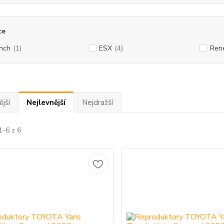
ce
nch
(1)
ESX
(4)
Ren
jší
Nejlevnější
Nejdražší
1-6 z 6