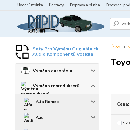
Úvodní stránka
Kontakty
Doprava a platba
Obchodní po
Úvod
V
Sety Pro Výměnu Originálních
Audio Komponentů Vozidla
Toyo
Výměna autorádia
Výměna reproduktorů
Alfa Romeo
Cena:
Audi
Skl