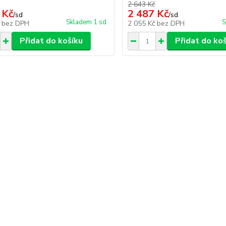
2 643 Kč
 Kč
2 487 Kč
/
sd
/
sd
Skladem 1 sd
S
č
bez DPH
2 055 Kč
bez DPH
Přidat do košíku
Přidat do ko