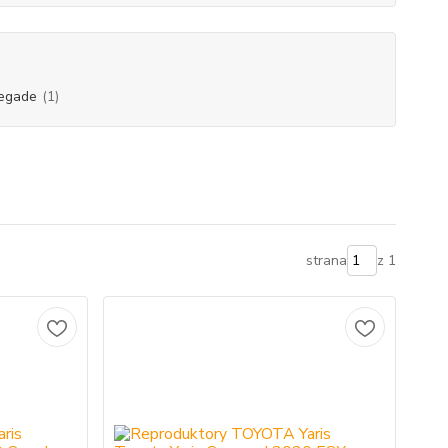
egade
(1)
strana
z 1