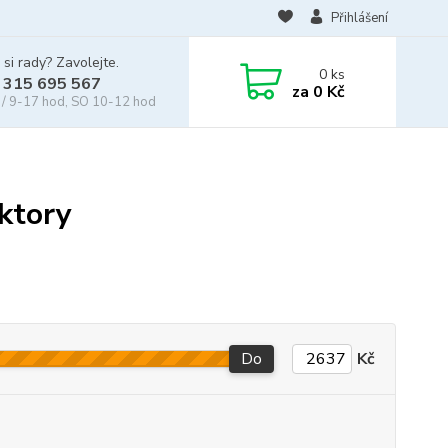
Přihlášení
 si rady? Zavolejte.
0
ks
 315 695 567
za
0 Kč
/ 9-17 hod, SO 10-12 hod
ktory
Do
Kč