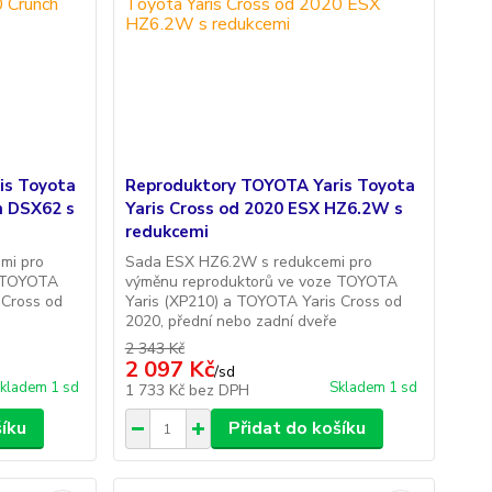
is Toyota
Reproduktory TOYOTA Yaris Toyota
h DSX62 s
Yaris Cross od 2020 ESX HZ6.2W s
redukcemi
mi pro
Sada ESX HZ6.2W s redukcemi pro
e TOYOTA
výměnu reproduktorů ve voze TOYOTA
 Cross od
Yaris (XP210) a TOYOTA Yaris Cross od
2020, přední nebo zadní dveře
2 343 Kč
2 097 Kč
/
sd
kladem 1 sd
Skladem 1 sd
1 733 Kč
bez DPH
šíku
Přidat do košíku