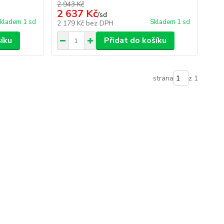
2 943 Kč
2 637 Kč
/
sd
kladem 1 sd
Skladem 1 sd
2 179 Kč
bez DPH
šíku
Přidat do košíku
strana
z 1