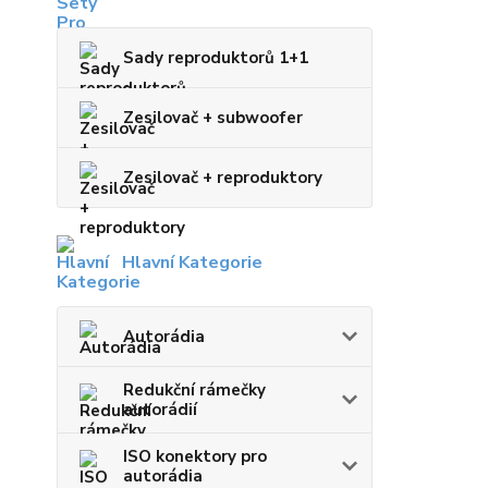
Sady reproduktorů 1+1
Zesilovač + subwoofer
Zesilovač + reproduktory
Hlavní Kategorie
Autorádia
Redukční rámečky
autorádií
ISO konektory pro
autorádia