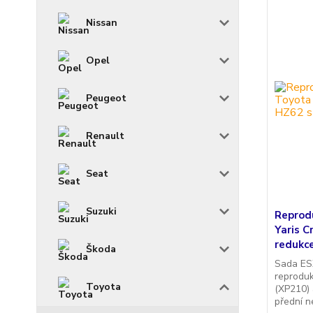
Nissan
Opel
Peugeot
Renault
Seat
Suzuki
Reprod
Yaris C
redukc
Škoda
Sada ES
reprodu
Toyota
(XP210)
přední n